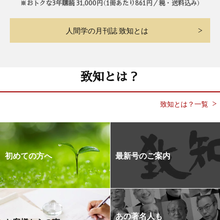
※おトクな3年購読 31,000円（1冊あたり861円／税・送料込み）
人間学の月刊誌 致知とは
致知とは？
致知とは？一覧
初めての方へ
最新号のご案内
あの著名人も