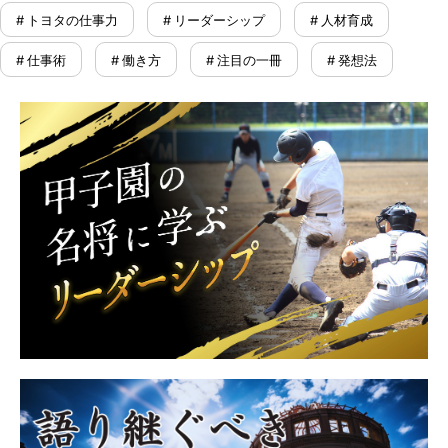
# トヨタの仕事力
# リーダーシップ
# 人材育成
# 仕事術
# 働き方
# 注目の一冊
# 発想法