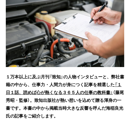
e
er
b
o
o
k
１万本以上に及ぶ月刊『致知』の人物インタビューと、弊社書
籍の中から、仕事力・人間力が身につく記事を精選した
『１
日１話、読めば心が熱くなる３６５人の仕事の教科書』
（藤尾
秀昭・監修）。致知出版社が熱い想いを込めて贈る渾身の一
書です。本書の中から掲載当時大きな反響を呼んだ海稲良光
氏の記事を
ご紹介します。