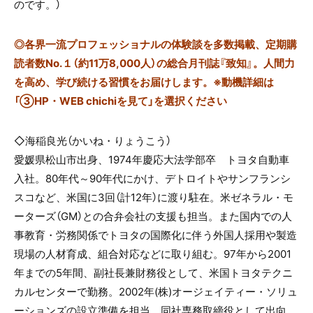
のです。）
◎
各界一流プロフェッショナルの体験談を多数掲載、定期購
読者数No.１（約11万8,000人）の総合月刊誌『致知』。人間力
を高め、学び続ける習慣をお届けします。※動機詳細は
「③HP・WEB chichiを見て」を選択ください
◇海稲良光（かいね・りょうこう）
愛媛県松山市出身、1974年慶応大法学部卒 トヨタ自動車
入社。
80年代～90年代にかけ、デトロイトやサンフランシ
スコなど、米国に3回（計12年）に渡り駐在。米ゼネラル・モ
ーターズ（GM）との合弁会社の支援も担当。また国内での人
事教育・労務関係でトヨタの国際化に伴う外国人採用や製造
現場の人材育成、組合対応などに取り組む。97年から2001
年までの5年間、副社長兼財務役として、米国トヨタテクニ
カルセンターで勤務。2002年(株)オージェイティー・ソリュ
ーションズの設立準備を担当、同社専務取締役として出向