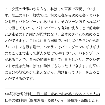
トヨタ流の仕事のやり方を、私はこの言葉で表現していま
す。陸上のリレー競技では、前の走者から次の走者へとバト
ンを渡すバトンゾーンがあります。そのゾーン内であればど
こで渡してもいい。バトンゾーンを有効に使うことで前走者
と次走者の引き継ぎが円滑になり、全体のタイムを縮めるこ
とができます。これは仕事も同様で、例えばベテランから新
人にバトンを渡す場合、ベテランはバトンゾーンのギリギリ
のところまで走って新人を助けてやればいい。バトンゾーン
があることで、自分の範囲を超えて仕事をしたり、アクシデ
ントが起きた時には逆に助けてもらったりできます。お互い
に自分の領域を少し超えながら、助け合ってリレーを走るこ
とができるのです。
（本記事は弊社刊
『１日１話、読めば心が熱くなる３６５人の
仕事の教科書』
〈藤尾秀昭・監修〉から一部抜粋・編集したも