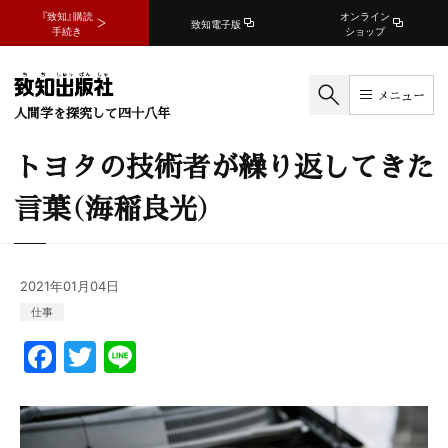
『致知』購読
オンライン
致知電子版
手続き
ショップ
メニュー
人間学を探究して四十八年
トヨタの技術者が繰り返してきた
言葉（海稲良光）
2021年01月04日
仕事
F
T
Li
a
w
n
c
itt
e