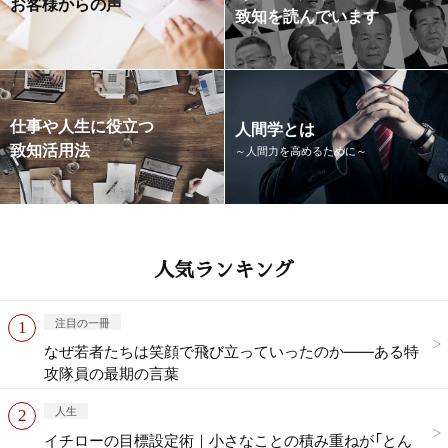
お客様からの声
致知を読んでいます
仕事や人生に役立つ
人間学とは
致知活用法
～人間力を高めるために～
人気ランキング
注目の一冊
なぜ若者たちは笑顔で飛び立っていったのか——ある特
攻隊員の最期の言葉
人生
イチローの目標設定術｜小さなことの積み重ねが「とん