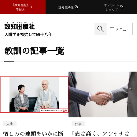
『致知』購読
オンライン
致知電子版
手続き
ショップ
メニュー
人間学を探究して四十八年
教訓の記事一覧
人生
仕事
憎しみの連鎖をいかに断
「志は高く、アンテナは