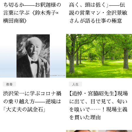
ち切るか——お釈迦様の
高く、頭は低く」——伝
言葉に学ぶ〈鈴木秀子×
説の営業マン・金沢景敏
横田南嶺〉
さんが語る仕事の極意
教養
人生
渋沢栄一に学ぶコロナ禍
【追悼・宮脇昭先生】現場
の乗り越え方——逆境は
に出て、目で見て、匂い
「大丈夫の試金石」
を嗅いで……！現場主義
を貫いた理由