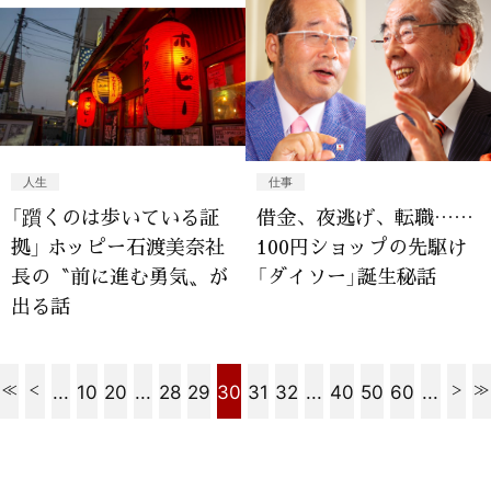
人生
仕事
「躓くのは歩いている証
借金、夜逃げ、転職……
拠」 ホッピー石渡美奈社
100円ショップの先駆け
長の〝前に進む勇気〟が
「ダイソー」誕生秘話
出る話
...
10
20
...
28
29
30
31
32
...
40
50
60
...