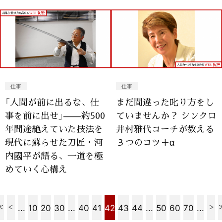
仕事
仕事
「人間が前に出るな、仕
まだ間違った叱り方をし
事を前に出せ」——約500
ていませんか？ シンクロ
年間途絶えていた技法を
井村雅代コーチが教える
現代に蘇らせた刀匠・河
３つのコツ＋α
内國平が語る、一道を極
めていく心構え
...
10
20
30
...
40
41
42
43
44
...
50
60
70
...