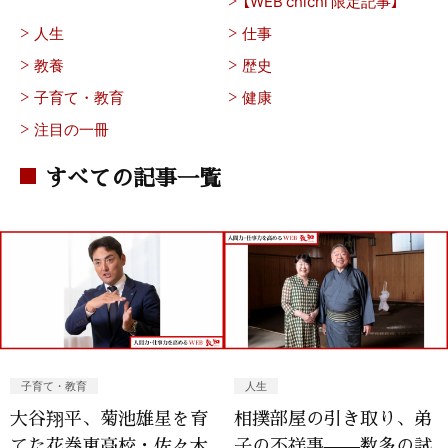
【WEB chichi 限定記事】
人生
仕事
教養
歴史
子育て・教育
健康
注目の一冊
すべての記事一覧
子育て・教育
人生
大谷翔平、菊池雄星を育
相撲部屋の引き取り、弟
てた花巻東高校・佐々木
子の不祥事——数多の試