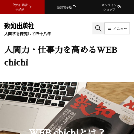
『致知』購読
オンライン
致知電子版
手続き
ショップ
メニュー
人間学を探究して四十八年
人間力・仕事力を高めるWEB
chichi
WEB chichiとは？