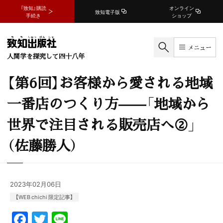
『致知』購読
オンライン
致知電子版
手続き
ショップ
メニュー
人間学を探究して四十八年
【第6回】お客様から愛される地域
一番店のつくり方——「地域から
世界で注目される販売店へ②」
（佐藤勝人）
2023年02月06日
【WEB chichi 限定記事】
F
T
Li