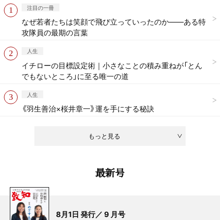
注目の一冊
なぜ若者たちは笑顔で飛び立っていったのか——ある特
攻隊員の最期の言葉
人生
イチローの目標設定術｜小さなことの積み重ねが「とん
でもないところ」に至る唯一の道
人生
《羽生善治×桜井章一》運を手にする秘訣
もっと見る
最新号
8月1日 発行／ 9 月号