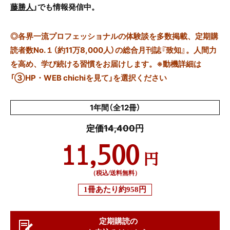
藤勝人
」でも情報発信中。
◎
各界一流プロフェッショナルの体験談を多数掲載、定期購
読者数No.１（約11万8,000人）の総合月刊誌『致知』。人間力
を高め、学び続ける習慣をお届けします。※動機詳細は
「③HP・WEB chichiを見て」を選択ください
1年間（全12冊）
定価14,400円
11,500
円
（税込/送料無料）
1冊あたり
約958円
定期購読の