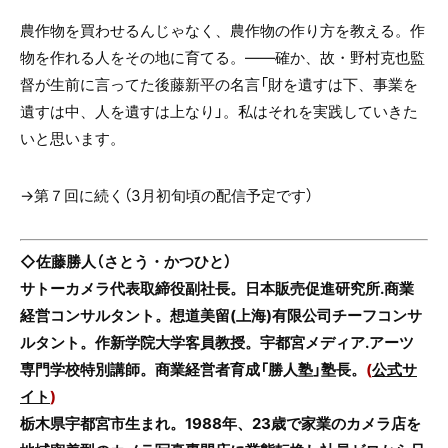
農作物を買わせるんじゃなく、農作物の作り方を教える。作
物を作れる人をその地に育てる。――確か、故・野村克也監
督が生前に言ってた後藤新平の名言「財を遺すは下、事業を
遺すは中、人を遺すは上なり」。私はそれを実践していきた
いと思います。
→第７回に続く（3月初旬頃の配信予定です）
◇佐藤勝人（さとう・かつひと）
サトーカメラ代表取締役副社長。日本販売促進研究所.商業
経営コンサルタント。想道美留(上海)有限公司チーフコンサ
ルタント。作新学院大学客員教授。宇都宮メディア.アーツ
専門学校特別講師。商業経営者育成「勝人塾」塾長。
(
公式サ
イト
)
栃木県宇都宮市生まれ。1988年、23歳で家業のカメラ店を