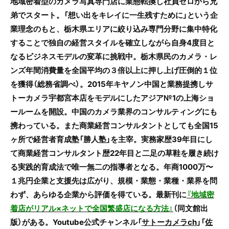
地域密着型のカメラ写真専門店に業態転換し社員ゼロから兄
弟でスタート。「想い出をキレイに一生残すために」という企
業理念のもと、栃木県エリアに絞り込み専門分野に集中特化
することで独自の経営スタイルを確立しながら自身4度目と
なるビジネスモデルの変革に挑戦中。栃木県民のカメラ・レ
ンズ年間消費量を全国平均の３倍以上に押し上げ圧倒的１位
を獲得（総務省調べ）。2015年キヤノン中国と業務提携しサ
トーカメラ宇都宮本店をモデルにしたアジア№1の上海ショ
ールームを開設。中国のカメラ業界のコンサルティングにも
携わっている。また商業経営コンサルタントとしても全国15
ヶ所で経営者育成塾「勝人塾」を主宰。実務家歴39年目にし
て商業経営コンサルタント歴22年目と二足の草鞋を履き続け
る実践的育成法で唯一無二の指導者となる。年商1000万〜
１兆円企業と支援先は広がり、規模・業態・業種・業界を問
わず、あらゆる企業から評価を得ている。最新刊に
『地域密
着店がリアル×ネットで全国繁盛店になる方法』
（同文館出
版）がある。Youtube公式チャンネル「
サトーカメラch
」「
佐