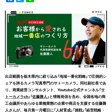
a
w
n
c
itt
e
e
er
b
o
o
k
出店範囲を栃木県内に絞り込み「地域一番化戦略」で圧倒的シ
ェアを誇るカメラ写真専門のサトーカメラ。同社副社長であ
り、商業経営コンサルタント、Youtube公式チャンネル「
サ
トーカメラch
」「
佐藤勝人
」
と情報発信を含め、全国各地の商
工会議所や
あらゆる業種業態の企業や商店を支援する佐藤勝
人さんが、毎月第一月曜日に「人材育成」「挑戦」「経営戦略・