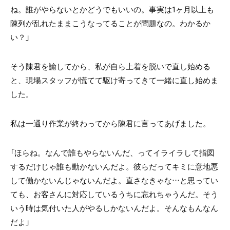
ね。誰がやらないとかどうでもいいの。事実は1ヶ月以上も
陳列が乱れたままこうなってることが問題なの。わかるか
い？」
そう陳君を諭してから、私が自ら上着を脱いで直し始める
と、現場スタッフが慌てて駆け寄ってきて一緒に直し始めま
した。
私は一通り作業が終わってから陳君に言ってあげました。
「ほらね。なんで誰もやらないんだ、ってイライラして指図
するだけじゃ誰も動かないんだよ。彼らだってキミに意地悪
して働かないんじゃないんだよ。直さなきゃな…と思ってい
ても、お客さんに対応しているうちに忘れちゃうんだ。そう
いう時は気付いた人がやるしかないんだよ。そんなもんなん
だよ」