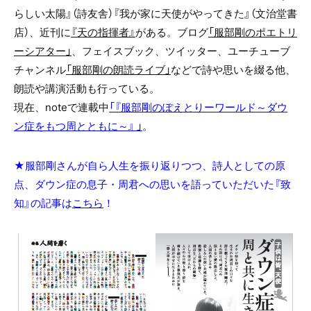
らしい太陽』（詩友舎）『我が家に天使がやってきた』（文治堂書
店）、近刊に
『天の指揮者』
がある。ブログ
「服部剛のポエトリ
ーシアター」
、フェイスブック、ツイッター、ユーチューブ
チャンネル
「服部剛の朗読ライブ」
などで詩や思いを綴る他、
朗読や講演活動も行っている。
現在、noteで連載中
「『服部剛のぽえとりーワールド～ダウ
ン症をもつ周とともに～』 」
。
★服部剛さんが自ら人生を振り返りつつ、詩人としての原
点、ダウン症の息子・周君への思いを語っていただいた『致
知』の記事は
こちら
！