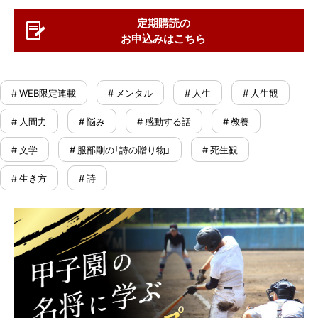
定期購読の
お申込みはこちら
# WEB限定連載
# メンタル
# 人生
# 人生観
# 人間力
# 悩み
# 感動する話
# 教養
# 文学
# 服部剛の「詩の贈り物」
# 死生観
# 生き方
# 詩