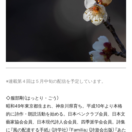
※連載第４回は５月中旬の配信を予定しています。
◇服部剛（はっとり・ごう）
昭和
49
年東京都生まれ、神奈川県育ち。平成
10
年より本格
的に詩作・朗読活動を始める。日本ペンクラブ会員、日本文
藝家協会会員、日本現代詩人会会員、四季派学会会員。詩集
に『風の配達する手紙』（詩学社）『
Familia
』（詩遊会出版）『あた