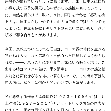
宗教心が薄れていったように感じます。元来、日本人は自然
が織り成す四季の風景に心を響かせる感性をもっていまし
た。自然を愛（め）で、敬い、畏れ、両手を合わせて感謝を祈
るのは、日本人らしい心です。山の頂で仰ぐ空はひとつであ
るように、神道も仏教もキリスト教も長い歴史があり、深い
領域で響き合うものがあります。
今回、宗教についてふれる理由は、コロナ禍の時代を生きる
私たちは人間
古来の
宗教心・自然心へと回帰してゆくかもし
れない
――
と思うことにあります。家にいる時間が増え、外
出する時はマスクを着け、手を消毒し…
…
コロナの感染拡
大前とは変化せざるを得ない暮らしの中で、この出来事は沈
黙の内に、私たちに何かを問いかけている気がします。
私が尊敬する作家の遠藤周作（１９２３～１９９６）には、井
上洋治（１９２７～２０１４）というカトリック司祭の同志が
いました。両者は西洋を経由して日本に入ってきたキリスト