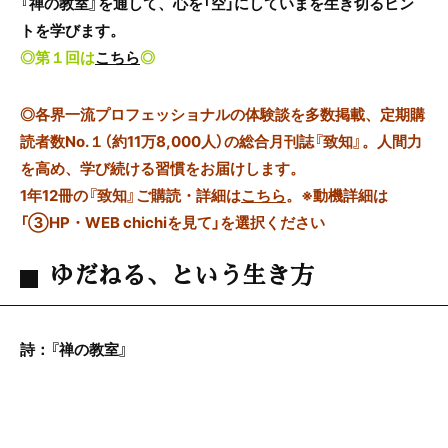
『禅の教室』を通して、心を「空」にしていまを生き切るヒン
トを学びます。
◎第１回は
こちら
◎
◎
各界一流プロフェッショナルの体験談を多数掲載、定期購
読者数No.１（約11万8,000人）の総合月刊誌『致知』。人間力
を高め、学び続ける習慣をお届けします。
1年12冊の『致知』ご購読・詳細は
こちら
。
※動機詳細は
「③HP・WEB chichiを見て」を選択ください
ゆだねる、という生き方
詩：『禅の教室』