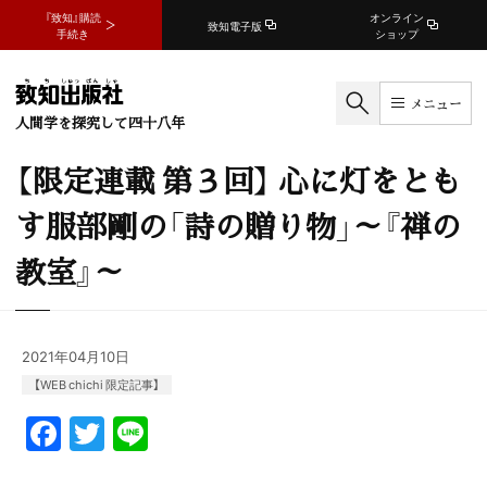
『致知』購読
オンライン
致知電子版
手続き
ショップ
メニュー
人間学を探究して四十八年
【限定連載 第３回】 心に灯をとも
す服部剛の「詩の贈り物」～『禅の
教室』～
2021年04月10日
【WEB chichi 限定記事】
F
T
Li
a
w
n