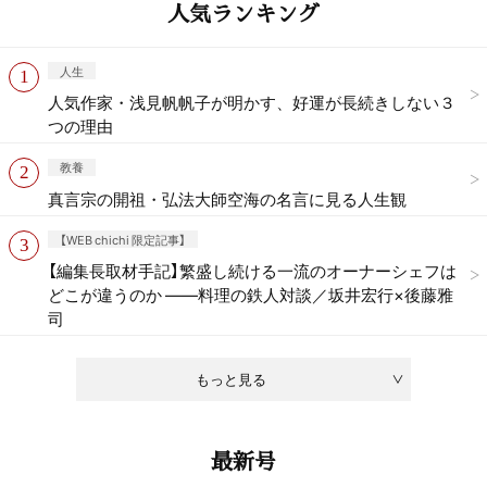
人気ランキング
人生
人気作家・浅見帆帆子が明かす、好運が長続きしない３
つの理由
教養
真言宗の開祖・弘法大師空海の名言に見る人生観
【WEB chichi 限定記事】
【編集長取材手記】繁盛し続ける一流のオーナーシェフは
どこが違うのか ——料理の鉄人対談／坂井宏行×後藤雅
司
もっと見る
最新号