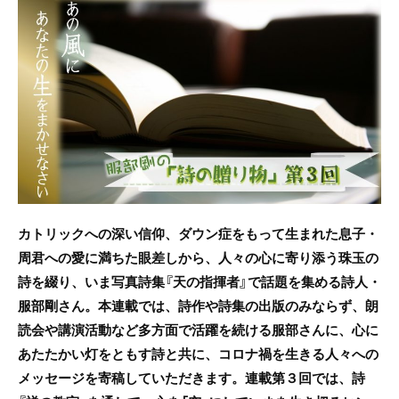
c
itt
e
e
er
b
o
o
k
カトリックへの深い信仰、ダウン症をもって生まれた息子・
周君への愛に満ちた眼差しから、人々の心に寄り添う珠玉の
詩を綴り、いま写真詩集『天の指揮者』で話題を集める詩人・
服部剛さん。本連載では、詩作や詩集の出版のみならず、朗
読会や講演活動など多方面で活躍を続ける服部さんに、心に
あたたかい灯をともす詩と共に、コロナ禍を生きる人々への
メッセージを寄稿していただきます。連載第３回では、詩