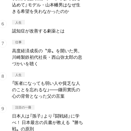
込めて』モデル・山本幡男はなぜ生
きる希望を失わなかったのか
人生
認知症が改善する劇薬とは
仕事
高度経済成長の〝扉〟を開いた男。
川崎製鉄初代社長・西山弥太郎の息
づかいを聴く
人生
「医者になっても弱い人や貧乏な人
のことを忘れるな」——鎌田實氏の
心の背骨となった父の言葉
注目の一冊
日本人は『孫子』より『闘戦経』に学
べ！ 日本最古の兵書が教える〝勝ち
戦〟の原則