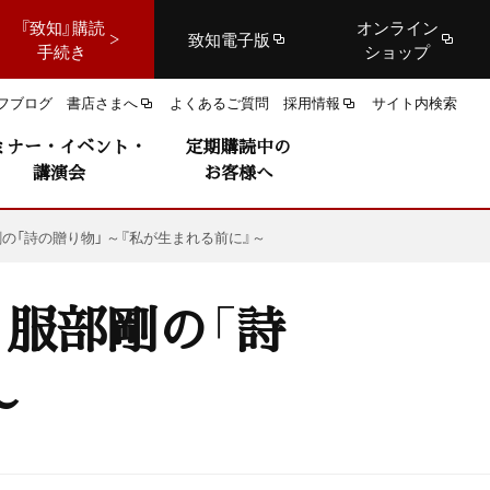
『致知』購読
オンライン
致知電子版
手続き
ショップ
フブログ
書店さまへ
よくあるご質問
採用情報
サイト内検索
ミナー・イベント・
定期購読中の
講演会
お客様へ
剛の「詩の贈り物」 ～『私が生まれる前に』～
 服部剛の「詩
～