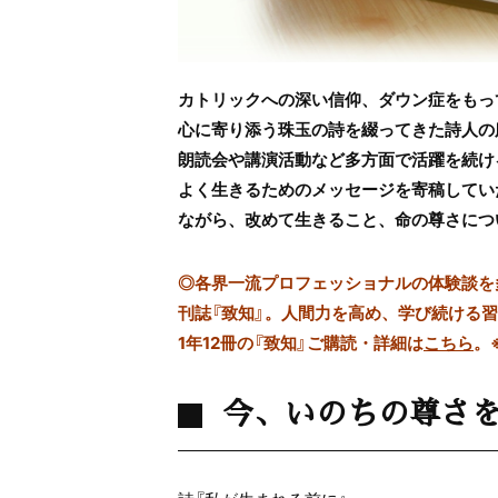
カトリックへの深い信仰、ダウン症をもっ
心に寄り添う珠玉の詩を綴ってきた詩人の
朗読会や講演活動など多方面で活躍を続け
よく生きるためのメッセージを寄稿してい
ながら、改めて生きること、命の尊さにつ
◎
各界一流プロフェッショナルの体験談を多数
刊誌『致知』。人間力を高め、学び続ける
1年12冊の『致知』ご購読・詳細は
こちら
。
今、いのちの尊さ