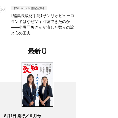
【WEB chichi 限定記事】
【編集長取材手記】サンリオピューロ
ランドはなぜＶ字回復できたのか
——小巻亜矢さんが流した数々の涙
と心の工夫
最新号
8月1日 発行／ 9 月号