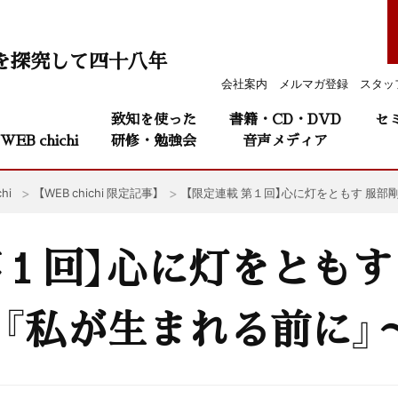
を探究して四十八年
会社案内
メルマガ登録
スタッ
致知を使った
書籍・CD・DVD
セ
WEB chichi
研修・勉強会
音声メディア
hi
【WEB chichi 限定記事】
【限定連載 第１回】心に灯をともす 服部
第１回】心に灯をともす
～『私が生まれる前に』