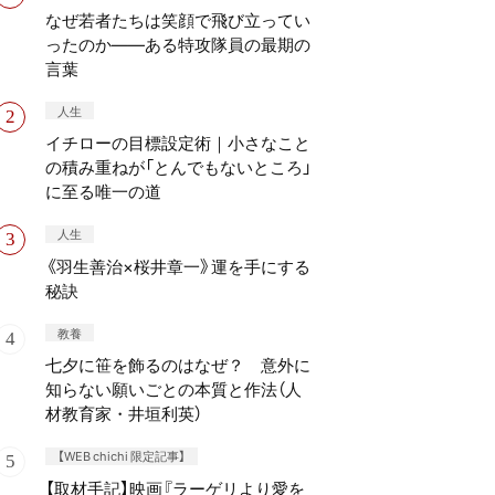
なぜ若者たちは笑顔で飛び立ってい
ったのか——ある特攻隊員の最期の
言葉
人生
イチローの目標設定術｜小さなこと
の積み重ねが「とんでもないところ」
に至る唯一の道
人生
《羽生善治×桜井章一》運を手にする
秘訣
教養
七夕に笹を飾るのはなぜ？ 意外に
知らない願いごとの本質と作法（人
材教育家・井垣利英）
【WEB chichi 限定記事】
【取材手記】映画『ラーゲリより愛を