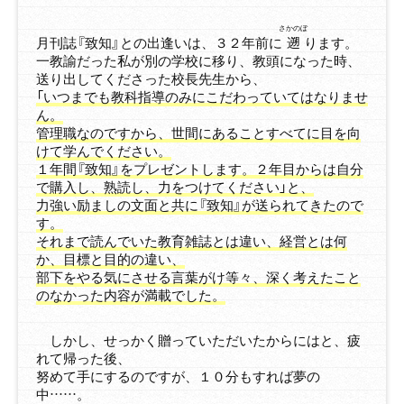
さかのぼ
月刊誌『致知』との出逢いは、３２年前に
遡
ります。
一教諭だった私が別の学校に移り、教頭になった時、
送り出してくださった校長先生から、
「いつまでも教科指導のみにこだわっていてはなりませ
ん。
管理職なのですから、世間にあることすべてに目を向
けて学んでください。
１年間『致知』をプレゼントします。２年目からは自分
で購入し、熟読し、力をつけてください」と、
力強い励ましの文面と共に『致知』が送られてきたので
す。
それまで読んでいた教育雑誌とは違い、経営とは何
か、目標と目的の違い、
部下をやる気にさせる言葉がけ等々、深く考えたこと
のなかった内容が満載でした。
しかし、せっかく贈っていただいたからにはと、疲
れて帰った後、
努めて手にするのですが、１０分もすれば夢の
中……。