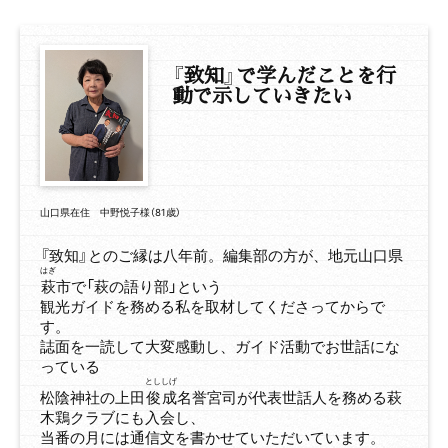
『
致知』で学んだことを
行
動で示していきたい
山口県在住 中野悦子様（81歳）
『致知』とのご縁は八年前。編集部の方が、地元山口県
はぎ
萩
市で「萩の語り部」という
観光ガイドを務める私を取材してくださってからで
す。
誌面を一読して大変感動し、ガイド活動でお世話にな
っている
とし
しげ
松陰神社の上田
俊
成
名誉宮司が代表世話人を務める萩
木鶏クラブにも入会し、
当番の月には通信文を書かせていただいています。