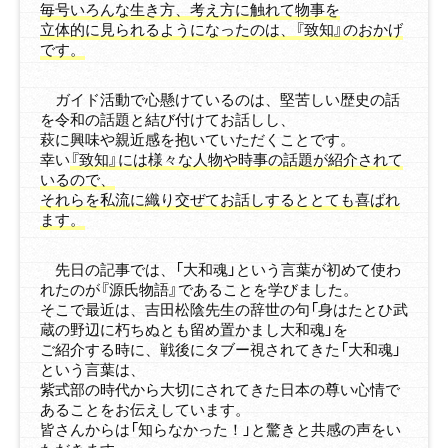
毎号いろんな生き方、考え方に触れて物事を
立体的に見られるようになったのは、『致知』のおかげ
です。
ガイド活動で心懸けているのは、堅苦しい歴史の話
を令和の話題と結び付けてお話しし、
萩に興味や親近感を抱いていただくことです。
幸い
『致知』には様々な人物や時事の話題が紹介されて
いるので、
それらを私流に織り交ぜてお話しするととても喜ばれ
ます。
先日の記事では、「大和魂」という言葉が初めて使わ
れたのが『源氏物語』であることを学びました。
そこで最近は、吉田松陰先生の辞世の句「身はたとひ武
蔵の野辺に朽ちぬとも留め置かまし大和魂」を
ご紹介する時に、戦後にタブー視されてきた「大和魂」
という言葉は、
紫式部の時代から大切にされてきた日本の尊い心情で
あることをお伝えしています。
皆さんからは「知らなかった！」と驚きと共感の声をい