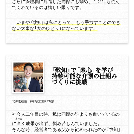
さらに管理職に昇進した同僚にも勧め、１２年も読ん
でくれているのは嬉しい限りです。
いまや『致知』は私にとって、もう手放すことのでき
ない大事な「友のひとり」になっています。
『
致知
』で
「素心
」
を学び
持続可能な介護の仕組み
づくりに挑戦
北海道在住 神部寛仁様（33歳）
社会人二年目の時、私は同期の誰よりも働いているの
まった
に
全
く成果が出ず、悩み苦しんでいました。
そんな時、経営者である父から勧められたのが『致知』