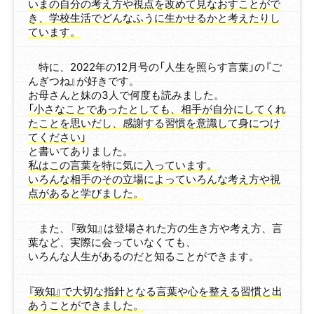
いまの自分の考え方や視点を改めて見なおすことがで
き、学校生活でどんなふうに生かせるかと考えたりし
ています。
特に、2022年の12月号の「人生を照らす言葉」の『ご
んぎつね』が好きです。
お母さんと妹の3人で何度も読みました。
「小さなことであったとしても、相手が自分にしてくれ
たことを思いだし、感謝する習慣を意識して身につけ
てください」
と書いてありました。
私はこの言葉を特に気に入っています。
いろんな相手のその立場によっていろんな考え方や視
点があると学びました。
また、『致知』は登場された方の生き方や考え方、言
葉など、実際に会っていなくても、
いろんな人生があるのだと知ることができます。
『致知』で大切な指針となる言葉や心を整える習慣と出
あうことができました。