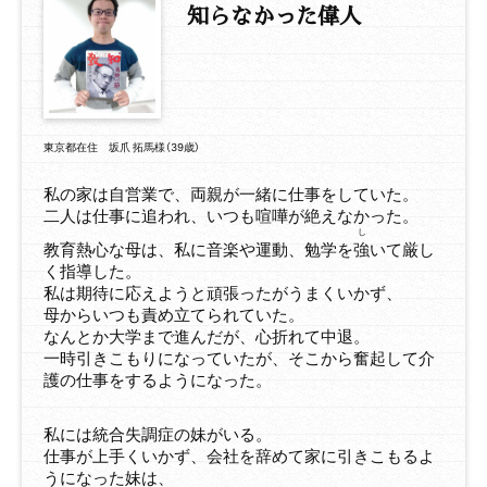
知らなかった偉人
東京都在住 坂爪 拓馬様（39歳）
私の家は自営業で、両親が一緒に仕事をしていた。
二人は仕事に追われ、いつも喧嘩が絶えなかった。
し
教育熱心な母は、私に音楽や運動、勉学を
強
いて厳し
く指導した。
私は期待に応えようと頑張ったがうまくいかず、
母からいつも責め立てられていた。
なんとか大学まで進んだが、心折れて中退。
一時引きこもりになっていたが、そこから奮起して介
護の仕事をするようになった。
私には統合失調症の妹がいる。
仕事が上手くいかず、会社を辞めて家に引きこもるよ
うになった妹は、