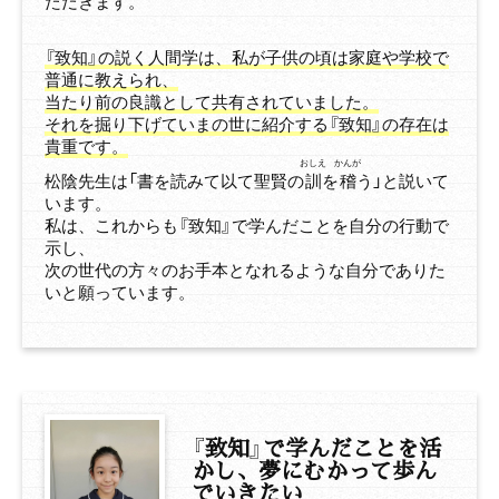
ただきます。
『致知』の説く人間学は、私が子供の頃は家庭や学校で
普通に教えられ、
当たり前の良識として共有されていました。
それを掘り下げていまの世に紹介する『致知』の存在は
貴重です。
おしえ
かんが
松陰先生は「書を読みて以て聖賢の
訓
を
稽
う」と説いて
います。
私は、これからも『致知』で学んだことを自分の行動で
示し、
次の世代の方々のお手本となれるような自分でありた
いと願っています。
『
致知
』
で学んだことを活
かし、
夢にむかって歩ん
でいきたい