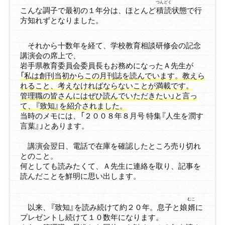
つん
どく
こんな調子で最初の１年分は、ほとんど
積
読
状態で行
方知れずとなりました。
それから十数年を経て、学校教育相談研修会の記念
講演会の席上で、
岩手県教育委員会委員長もお務めになったＡ先生が
「私は創刊当初からこの月刊誌を読んでいます。教えら
れること、考えなければならないことが満載です。
管理職の皆さんにはぜひ読んでいただきたい」と言っ
て、『致知』を紹介されました。
当時のメモには、「２００８年８月号 特集『人生を潤す
言葉』」とあります。
講演会翌日、電話で在庫を確認したところ売り切れ
とのこと。
何としても読みたくて、Ａ先生に連絡を取り、記事を
読んだことを鮮明に思い出します。
むこ
以来、『致知』を読み続けて約２０年。息子と娘
婿
に
プレゼントし続けて１０数年になります。