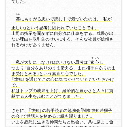
でした。
わら
藁
にもすがる思いで読む中で気づいたのは、「私が
とら
正しい」という思考に
囚
われていたことです。
上司の指示を聞かずに自分流に仕事をする。成果が出
ない理由を取引先のせいにする。そんな社員が信頼さ
れるわけがありません。
そ
しん
私が大切にしなければいけない思考は「
素
心
」。
つまり「自分をありのまま伝える、また相手をありのま
ま受けとめる」という素直な心でした。
『致知』を通じてこの心に気づかせていただいたおかげ
で、
私はトップの成果を上げ、経済的な豊かさと人々に貢
献する人生を歩むことができました。
さらに、
『致知』の若手読者の勉強会「関東致知若獅子
の会」で世話人を務めるご縁も賜りました。
いまを必死に生きる仲間たちと出会い、共に励まし合