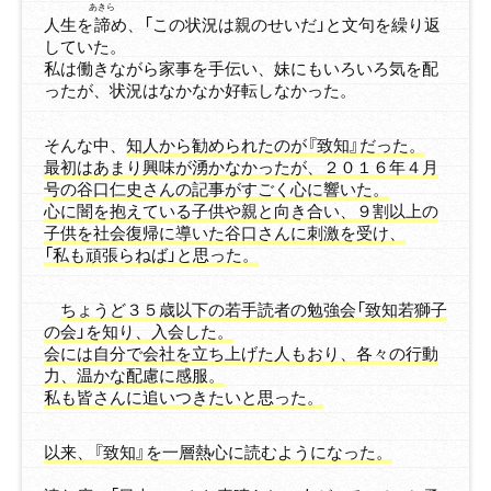
あきら
人生を
諦
め、「この状況は親のせいだ」と文句を繰り返
していた。
私は働きながら家事を手伝い、妹にもいろいろ気を配
ったが、状況はなかなか好転しなかった。
そんな中、
知人から勧められたのが『致知』だった。
最初はあまり興味が湧かなかったが、２０１６年４月
号の谷口仁史さんの記事がすごく心に響いた。
心に闇を抱えている子供や親と向き合い、９割以上の
子供を社会復帰に導いた谷口さんに刺激を受け、
「私も頑張らねば」と思った。
ちょうど３５歳以下の若手読者の勉強会「致知若獅子
の会」を知り、入会した。
会には自分で会社を立ち上げた人もおり、各々の行動
力、温かな配慮に感服。
私も皆さんに追いつきたいと思った。
以来、『致知』を一層熱心に読むようになった。