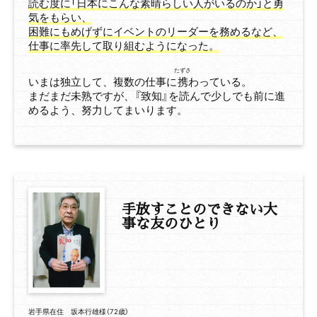
読む度に「日本にこんな素晴らしい人がいるのか」と勇
気をもらい、
困難にもめげずにイベントのリーダーを務めるなど、
仕事に率先して取り組むようになった。
たずさ
いまは独立して、複数の仕事に
携
わっている。
まだまだ未熟ですが、『致知』を読んで少しでも前に進
めるよう、努力してまいります。
手放すことのできない
大
事な友のひとり
岩手県在住 坂本行雄様（72歳）