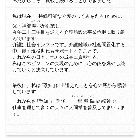
ったからこそ、挑戦し続けることができました。
私は現在、「持続可能な介護のしくみを創る」ために、
ひさ
お
父・神部
寿
郎
が創業し、
今年二十三年目を迎える介護施設の事業承継に取り組
んでいます。
介護は社会インフラです。介護離職が社会問題化する
中、働く現役世代もサポートすることで、
これからの日本、地方の成長に貢献する。
私はこのビジョンの実現のために、心の炎を燃やし続
けていくと決意しています。
最後に、私は『致知』に出逢えたことを心の底から感謝
しています。
いっ
とう
しょう
ぐう
これからも『致知』に学び、「
一
燈
照
隅
」の精神で、
仕事を通じて多くの人々に人間学を普及してまいりま
す。