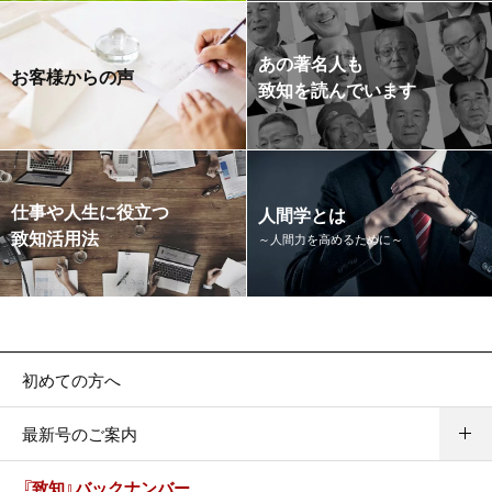
あの著名人も
お客様からの声
致知を読んでいます
仕事や人生に役立つ
人間学とは
致知活用法
～人間力を高めるために～
初めての方へ
最新号のご案内
『致知』バックナンバー