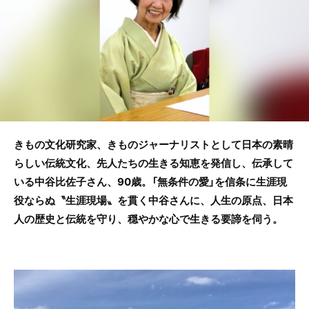
o
o
k
きもの文化研究家、きものジャーナリストとして日本の素晴
らしい伝統文化、先人たちの生きる知恵を発信し、伝承して
いる中谷比佐子さん、90歳。「無条件の愛」を信条に生涯現
役ならぬ〝生涯現場〟を貫く中谷さんに、人生の原点、日本
人の歴史と伝統を守り、穏やかな心で生きる要諦を伺う。