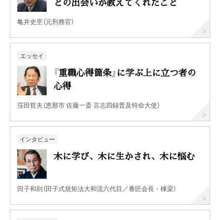
との出会いが教えてくれたこと
亀井史巠（元刑務官）
エッセイ
『重職心得箇条』に学ぶ上に立つ者の
心得
窪田哲夫（恵那市 佐藤一斎 言志四録普及特命大使）
インタビュー
木に学び、木に生かされ、木に悩む
田子和則（田子式規矩法大和流六代目／番匠会長・棟梁）