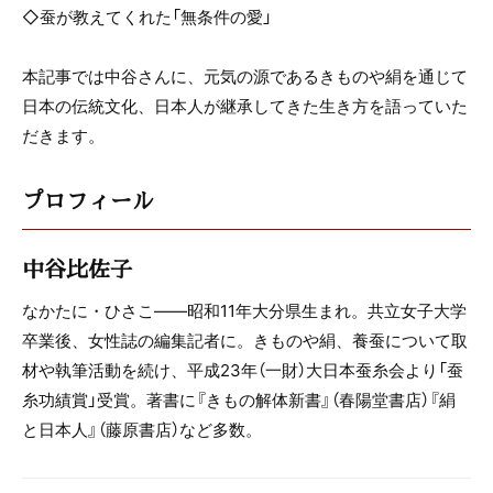
◇蚕が教えてくれた「無条件の愛」
本記事では中谷さんに、元気の源であるきものや絹を通じて
日本の伝統文化、日本人が継承してきた生き方を語っていた
だきます。
プロフィール
中谷比佐子
なかたに・ひさこ――昭和11年大分県生まれ。共立女子大学
卒業後、女性誌の編集記者に。きものや絹、養蚕について取
材や執筆活動を続け、平成23年（一財）大日本蚕糸会より「蚕
糸功績賞」受賞。著書に『きもの解体新書』（春陽堂書店）『絹
と日本人』（藤原書店）など多数。