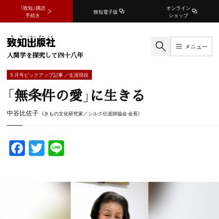
『致知』購読
オンライン
致知電子版
手続き
ショップ
メニュー
人間学を探究して四十八年
5 月号ピックアップ記事 ／生涯現役
「無条件の愛」に生きる
中谷比佐子
（きもの文化研究家／シルク伝道師協会 会長）
F
T
Li
a
w
n
c
itt
e
e
er
b