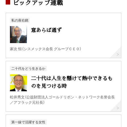
ピックアップ連載
私の座右銘
意あらば通ず
家次 恒（シスメックス会長 グループＣＥＯ）
二十代をどう生きるか
二十代は人生を懸けて熱中できるも
のを見つける時
松井秀文（公益財団法人ゴールドリボン・ネットワーク名誉会長
／アフラック元社長）
第一線で活躍する女性