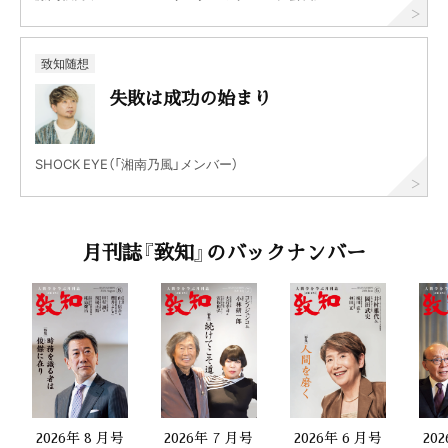
致知随想
失敗は成功の始まり
SHOCK EYE（「湘南乃風」メンバー）
月刊誌『致知』のバックナンバー
2026年 8 月号
2026年 7 月号
2026年 6 月号
20