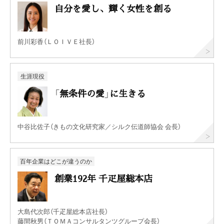
自分を愛し、輝く女性を創る
前川彩香（ＬＯＩＶＥ社長）
生涯現役
「無条件の愛」に生きる
中谷比佐子（きもの文化研究家／シルク伝道師協会 会長）
百年企業はどこが違うのか
創業192年 千疋屋総本店
大島代次郎（千疋屋総本店社長）
藤間秋男（ＴＯＭＡコンサルタンツグループ会長）