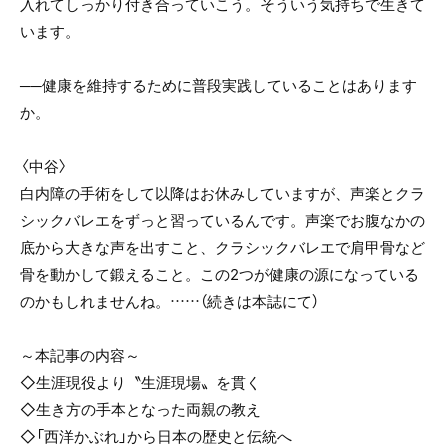
入れてしっかり付き合っていこう。そういう気持ちで生きて
います。
──健康を維持するために普段実践していることはあります
か。
〈中谷〉
白内障の手術をして以降はお休みしていますが、声楽とクラ
シックバレエをずっと習っているんです。声楽でお腹なかの
底から大きな声を出すこと、クラシックバレエで肩甲骨など
骨を動かして鍛えること。この2つが健康の源になっている
のかもしれませんね。……（続きは本誌にて）
～本記事の内容～
◇生涯現役より〝生涯現場〟を貫く
◇生き方の手本となった両親の教え
◇「西洋かぶれ」から日本の歴史と伝統へ