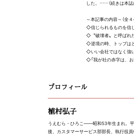
した。……（続きは本誌
～本記事の内容～（全４
◇信じられるものを信
◇〝破壊者〟と呼ばれ
◇逆境の時、トップは
◇いい会社ではなく強
◇「我が社の赤字は、お
プロフィール
植村弘子
うえむら・ひろこ――昭和53年生まれ。平
後、カスタマーサービス部部長、執行役員C