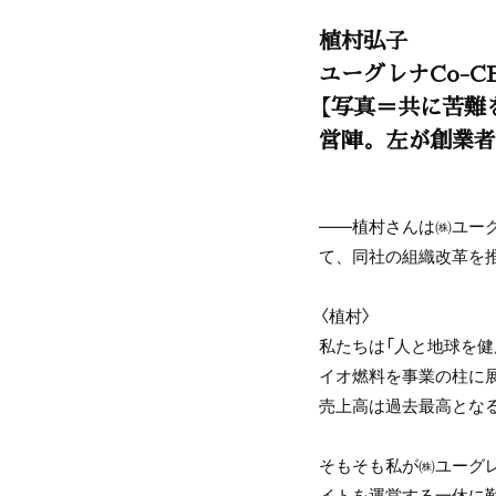
植村弘子
ユーグレナCo-C
【写真＝共に苦難
営陣。左が創業者
――植村さんは㈱ユーグ
て、同社の組織改革を
〈植村〉
私たちは「人と地球を
イオ燃料を事業の柱に展
売上高は過去最高となる
そもそも私が㈱ユーグ
イトを運営する一休に