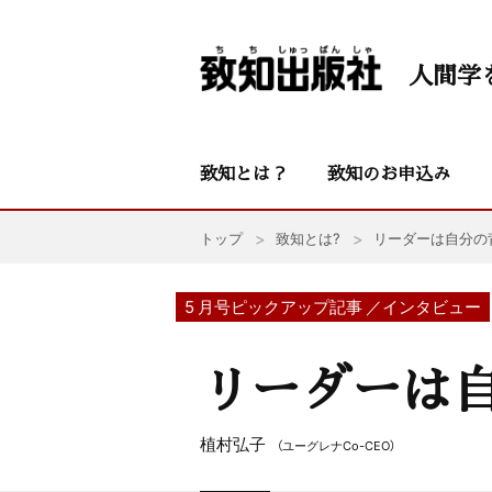
人間学
致知とは？
致知のお申込み
トップ
致知とは?
リーダーは自分の
5 月号ピックアップ記事 ／インタビュー
リーダーは
植村弘子
（ユーグレナCo-CEO）