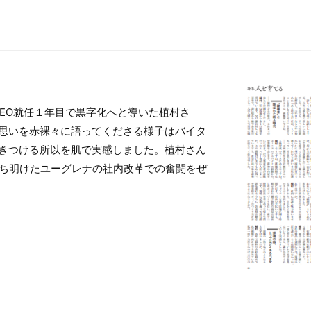
CEO就任１年目で黒字化へと導いた植村さ
思いを赤裸々に語ってくださる様子はバイタ
きつける所以を肌で実感しました。植村さん
打ち明けたユーグレナの社内改革での奮闘をぜ