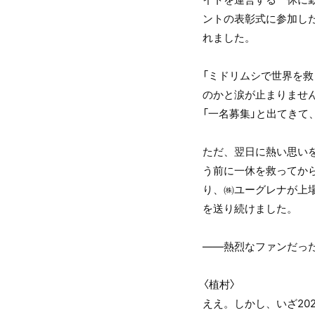
ントの表彰式に参加し
れました。
「ミドリムシで世界を
のかと涙が止まりませ
「一名募集」と出てきて
ただ、翌日に熱い思い
う前に一休を救ってから
り、㈱ユーグレナが上
を送り続けました。
――熱烈なファンだっ
〈植村〉
ええ。しかし、いざ20