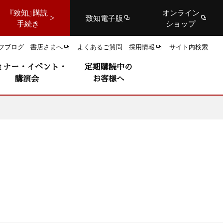
『致知』購読
オンライン
致知電子版
手続き
ショップ
フブログ
書店さまへ
よくあるご質問
採用情報
サイト内検索
ミナー・イベント・
定期購読中の
講演会
お客様へ