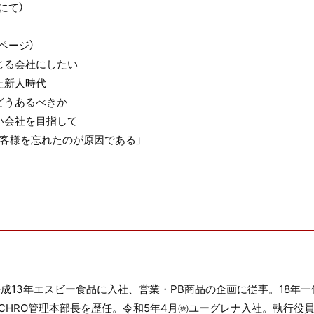
にて）
ページ）
じる会社にしたい
た新人時代
どうあるべきか
い会社を目指して
客様を忘れたのが原因である」
成13年エスビー食品に入社、営業・PB商品の企画に従事。18年
HRO管理本部長を歴任。令和5年4月㈱ユーグレナ入社。執行役員C