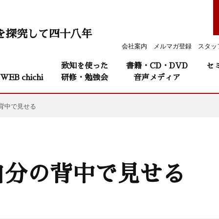
を探究して四十八年
会社案内
メルマガ登録
スタッ
致知を使った
書籍・CD・DVD
セ
WEB chichi
研修・勉強会
音声メディア
背中で見せる
自分の背中で見せる