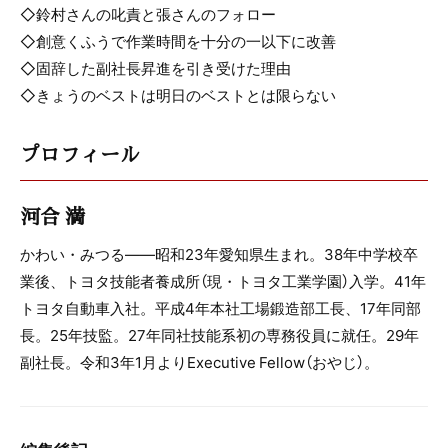
◇鈴村さんの叱責と張さんのフォロー
◇創意くふうで作業時間を十分の一以下に改善
◇固辞した副社長昇進を引き受けた理由
◇きょうのベストは明日のベストとは限らない
プロフィール
河合 満
かわい・みつる――昭和23年愛知県生まれ。38年中学校卒
業後、トヨタ技能者養成所（現・トヨタ工業学園）入学。41年
トヨタ自動車入社。平成4年本社工場鍛造部工長、17年同部
長。25年技監。27年同社技能系初の専務役員に就任。29年
副社長。令和3年1月よりExecutive Fellow（おやじ）。