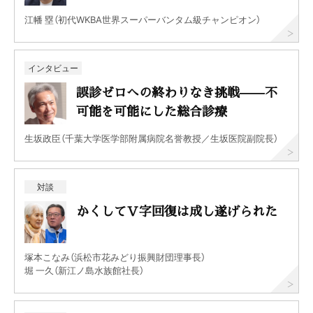
江幡 塁（初代WKBA世界スーパーバンタム級チャンピオン）
インタビュー
誤診ゼロへの終わりなき挑戦——不
可能を可能にした総合診療
生坂政臣（千葉大学医学部附属病院名誉教授／生坂医院副院長）
対談
かくしてＶ字回復は成し遂げられた
塚本こなみ（浜松市花みどり振興財団理事長）
堀 一久（新江ノ島水族館社長）