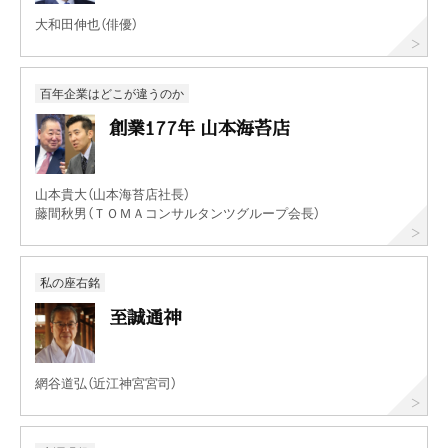
大和田伸也（俳優）
百年企業はどこが違うのか
創業177年 山本海苔店
山本貴大（山本海苔店社長）
藤間秋男（ＴＯＭＡコンサルタンツグループ会長）
私の座右銘
至誠通神
網谷道弘（近江神宮宮司）