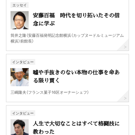
エッセイ
安藤百福 時代を切り拓いたその信
念に学ぶ
筒井之隆（安藤百福発明記念館横浜（カップヌードルミュージアム
横浜）前館長）
インタビュー
嘘や手抜きのない本物の仕事を命あ
る限り貫く
三嶋隆夫（フランス菓子16区オーナーシェフ）
インタビュー
人生で大切なことはすべて格闘技に
教わった