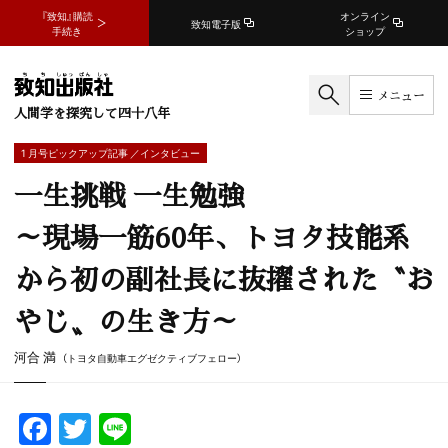
『致知』購読
オンライン
致知電子版
手続き
ショップ
メニュー
人間学を探究して四十八年
1 月号ピックアップ記事 ／インタビュー
一生挑戦 一生勉強
～現場一筋60年、トヨタ技能系
から初の副社長に抜擢された〝お
やじ〟の生き方～
河合 満
（トヨタ自動車エグゼクティブフェロー）
F
T
Li