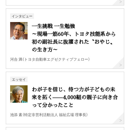
インタビュー
一生挑戦 一生勉強
～現場一筋60年、トヨタ技能系から
初の副社長に抜擢された〝おやじ〟
の生き方～
河合 満（トヨタ自動車エグゼクティブフェロー）
エッセイ
わが子を信じ、待つ力が子どもの未
来を拓く——4,000組の親子に向き合
って分かったこと
池添 素（特定非営利活動法人 福祉広場 理事長）