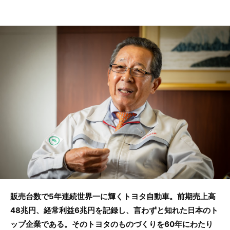
a
w
n
c
itt
e
e
er
b
o
o
k
販売台数で5年連続世界一に輝くトヨタ自動車。前期売上高
48兆円、経常利益6兆円を記録し、言わずと知れた日本のト
ップ企業である。そのトヨタのものづくりを60年にわたり