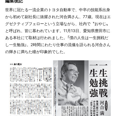
編集後記
世界に冠たる一流企業のトヨタ自動車で、中卒の技能系出身
から初めて副社長に抜擢された河合満さん、77歳。現在はエ
グゼクティブフェローという立場ながら、社内で〝おやじ〟
と呼ばれ、皆に慕われています。11月13日、愛知県豊田市に
ある本社にて取材は行われました。「僕の人生は一生挑戦だ
し一生勉強」。2時間にわたり仕事の流儀を語られる河合さん
の輝きに満ちた瞳が印象的でした。