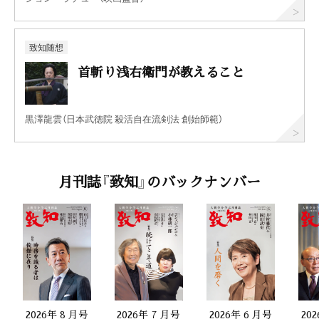
致知随想
首斬り浅右衛門が教えること
黒澤龍雲（日本武徳院 殺活自在流剣法 創始師範）
月刊誌『致知』のバックナンバー
2026年 8 月号
2026年 7 月号
2026年 6 月号
20