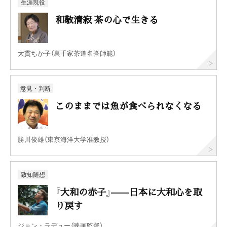
生涯現役
和敬清寂 茶の心で生きる
大貫ちか子（裏千家茶道名誉師範）
意見・判断
このままでは魚が食べられなくなる
勝川俊雄（東京海洋大学准教授）
致知随想
『大和の赤子』——日本に大和心を取
り戻す
ジョン・ラデュー（映画監督）