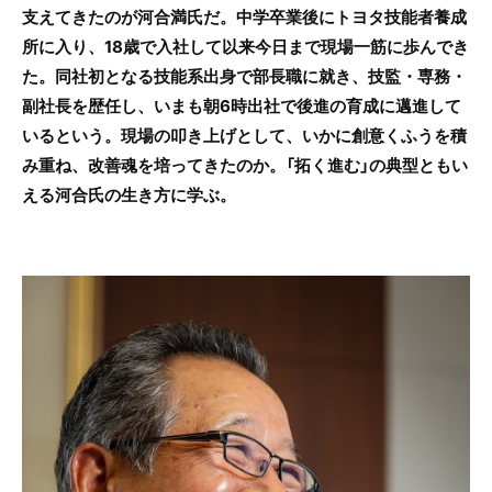
支えてきたのが河合満氏だ。中学卒業後にトヨタ技能者養成
所に入り、18歳で入社して以来今日まで現場一筋に歩んでき
た。同社初となる技能系出身で部長職に就き、技監・専務・
副社長を歴任し、いまも朝6時出社で後進の育成に邁進して
いるという。現場の叩き上げとして、いかに創意くふうを積
み重ね、改善魂を培ってきたのか。「拓く進む」の典型ともい
える河合氏の生き方に学ぶ。