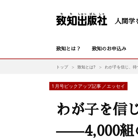
人間学
致知とは？
致知のお申込み
トップ
致知とは?
わが子を信じ、待
1 月号ピックアップ記事 ／エッセイ
わが子を信
——4,00