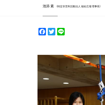
池添 素
（特定非営利活動法人 福祉広場 理事長）
F
T
Li
a
w
n
c
itt
e
e
er
b
o
o
k