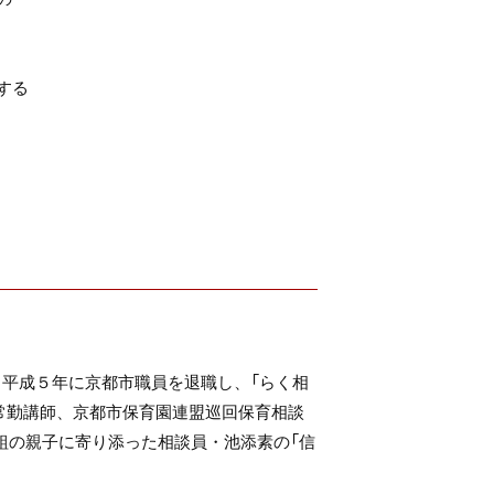
する
。平成５年に京都市職員を退職し、「らく相
常勤講師、京都市保育園連盟巡回保育相談
0組の親子に寄り添った相談員・池添素の「信