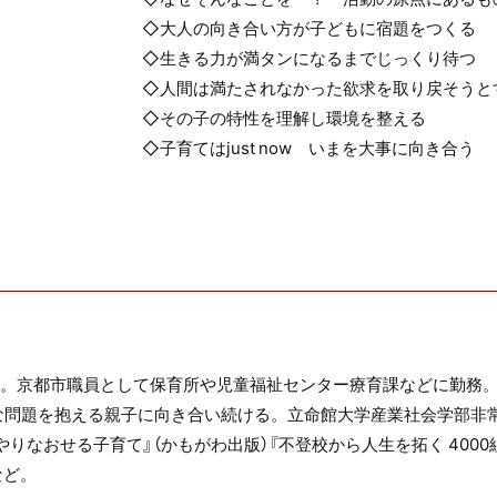
◇大人の向き合い方が子どもに宿題をつくる
◇生きる力が満タンになるまでじっくり待つ
◇人間は満たされなかった欲求を取り戻そうと
◇その子の特性を理解し環境を整える
◇子育てはjust now いまを大事に向き合う
れ。京都市職員として保育所や児童福祉センター療育課などに勤務
々な問題を抱える親子に向き合い続ける。立命館大学産業社会学部非
やりなおせる子育て』（かもがわ出版）『不登校から人生を拓く 400
など。