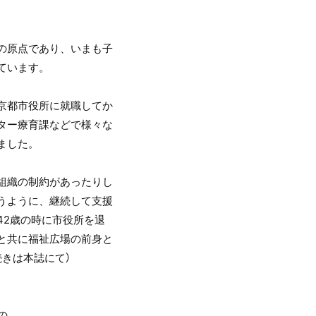
の原点であり、いまも子
ています。
京都市役所に就職してか
ター療育課などで様々な
ました。
組織の制約があったりし
うように、継続して支援
42歳の時に市役所を退
間と共に福祉広場の前身と
続きは本誌にて）
の