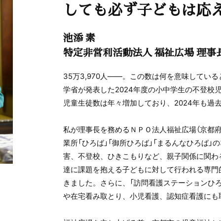
しても必ず子どもは応
池添 素
特定非営利活動法人 福祉広場 理事
35万3,970人――。この数は何を意味してい
学省が発表した2024年度の小中学生の不登校
児童生徒数は年々増加しており、2024年も過
私が理事長を務めるＮＰＯ法人福祉広場（京都府
業所「ひろば」「御所ひろば」「まるんなひろば」
害、不登校、ひきこもりなど、親子関係に関わ
達に課題を抱える子どもに対して行われる専門
きました。さらに、「訪問看護ステーションひ
や在宅看み取とり、小児看護、認知症看護にも