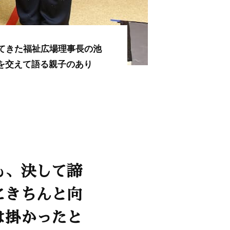
ってきた福祉広場理事長の池
を交えて語る親子のあり
も、決して諦
にきちんと向
は掛かったと