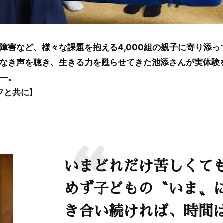
障害など、様々な課題を抱える4,000組の親子に寄り添
なき声を聴き、生きる力を甦らせてきた池添さんが実体験
―。
フと共に】
いまどれだけ苦しくて
めず子どもの〝いま〟
き合い続ければ、時間