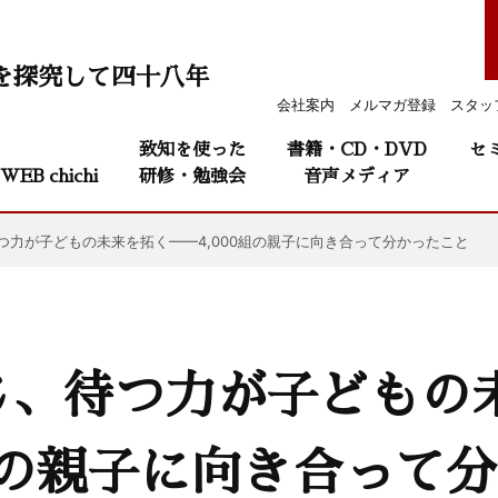
を探究して四十八年
会社案内
メルマガ登録
スタッ
致知を使った
書籍・CD・DVD
セ
WEB chichi
研修・勉強会
音声メディア
つ力が子どもの未来を拓く——4,000組の親子に向き合って分かったこと
じ、待つ力が子どもの
0組の親子に向き合って