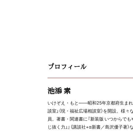
プロフィール
池添 素
いけぞえ・もと――昭和25年京都府生ま
談室」（現・福祉広場相談室）を開設。様
員。著書・関連書に『新装版 いつからでも
じ抜く力」』（講談社+α新書／島沢優子著）