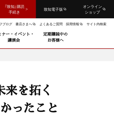
『致知』購読
オンライン
致知電子版
手続き
ショップ
フブログ
書店さまへ
よくあるご質問
採用情報
サイト内検索
ミナー・イベント・
定期購読中の
講演会
お客様へ
未来を拓く
分かったこと