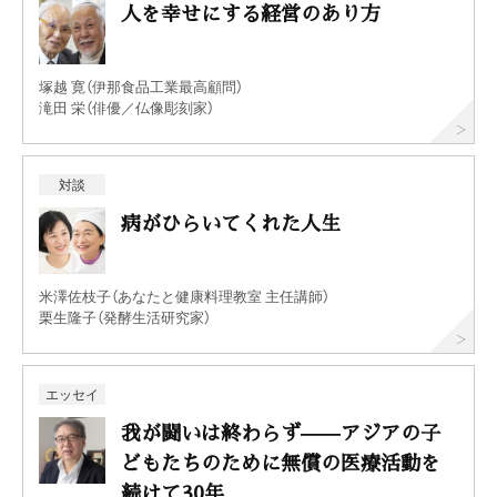
人を幸せにする経営のあり方
塚越 寛（伊那食品工業最高顧問）
滝田 栄（俳優／仏像彫刻家）
対談
病がひらいてくれた人生
米澤佐枝子（あなたと健康料理教室 主任講師）
栗生隆子（発酵生活研究家）
エッセイ
我が闘いは終わらず——アジアの子
どもたちのために無償の医療活動を
続けて30年