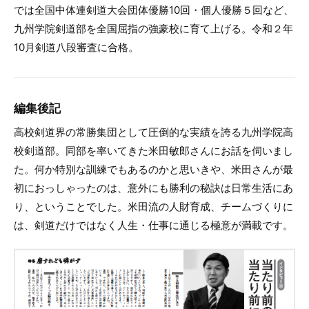
では全国中体連剣道大会団体優勝10回・個人優勝５回など、
九州学院剣道部を全国屈指の強豪校に育て上げる。令和２年
10月剣道八段審査に合格。
編集後記
高校剣道界の常勝集団として圧倒的な実績を誇る九州学院高
校剣道部。同部を率いてきた米田敏郎さんにお話を伺いまし
た。何か特別な訓練でもあるのかと思いきや、米田さんが最
初におっしゃったのは、意外にも勝利の秘訣は日常生活にあ
り、ということでした。米田流の人財育成、チームづくりに
は、剣道だけではなく人生・仕事に通じる極意が満載です。