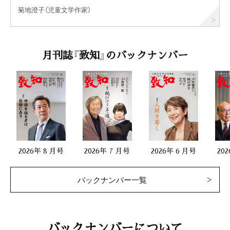
菊地澄子（児童文学作家）
月刊誌『致知』のバックナンバー
2026年 8 月号
2026年 7 月号
2026年 6 月号
20
バックナンバー一覧
バックナンバーについて