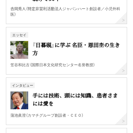
𠮷岡秀人（特定非営利活動法人ジャパンハート創設者／小児外科
医）
エッセイ
『日暮硯』に学ぶ 名臣・恩田杢の生き
方
笠谷和比古（国際日本文化研究センター名誉教授）
インタビュー
手には技術、頭には知識、患者さま
には愛を
蒲池眞澄（カマチグループ創設者・ＣＥＯ）