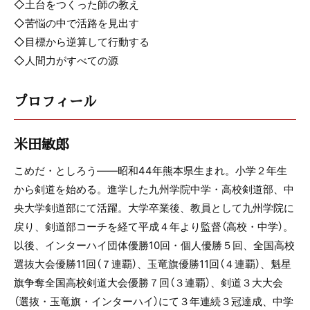
◇土台をつくった師の教え
◇苦悩の中で活路を見出す
◇目標から逆算して行動する
◇人間力がすべての源
プロフィール
米田敏郎
こめだ・としろう――昭和44年熊本県生まれ。小学２年生
から剣道を始める。進学した九州学院中学・高校剣道部、中
央大学剣道部にて活躍。大学卒業後、教員として九州学院に
戻り、剣道部コーチを経て平成４年より監督（高校・中学）。
以後、インターハイ団体優勝10回・個人優勝５回、全国高校
選抜大会優勝11回（７連覇）、玉竜旗優勝11回（４連覇）、魁星
旗争奪全国高校剣道大会優勝７回（３連覇）、剣道３大大会
（選抜・玉竜旗・インターハイ）にて３年連続３冠達成、中学