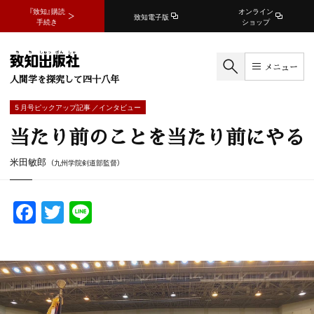
『致知』購読
オンライン
致知電子版
手続き
ショップ
メニュー
人間学を探究して四十八年
5 月号ピックアップ記事 ／インタビュー
当たり前のことを当たり前にやる
米田敏郎
（九州学院剣道部監督）
F
T
Li
a
w
n
c
itt
e
e
er
b