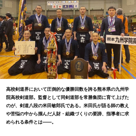
o
o
k
高校剣道界において圧倒的な優勝回数を誇る熊本県の九州学
院高校剣道部。監督として同剣道部を常勝集団に育て上げた
のが、剣道八段の米田敏郎氏である。米田氏が語る師の教え
や苦悩の中から掴んだ人財・組織づくりの要諦、指導者に求
められる条件とは――。