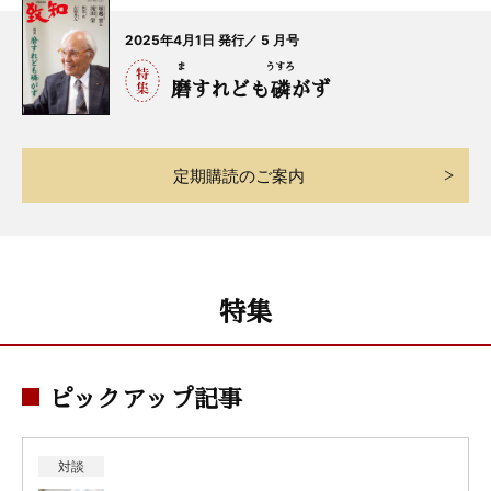
2025年4月1日 発行／ 5 月号
ま
うすろ
磨
すれども
磷
がず
定期購読のご案内
特集
ピックアップ記事
対談