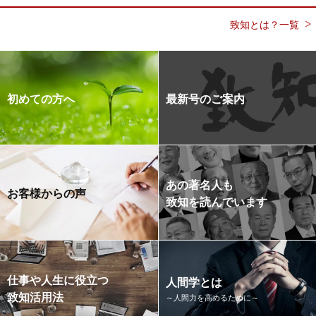
致知とは？一覧
初めての方へ
最新号のご案内
あの著名人も
お客様からの声
致知を読んでいます
仕事や人生に役立つ
人間学とは
致知活用法
～人間力を高めるために～