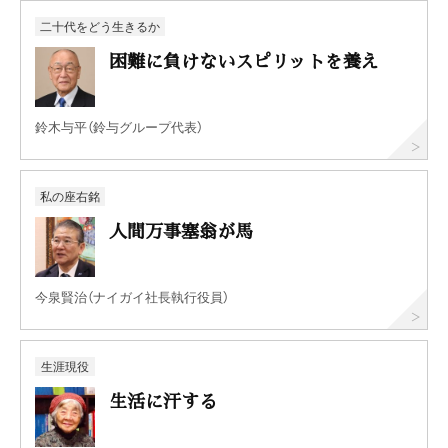
二十代をどう生きるか
困難に負けないスピリットを養え
鈴木与平（鈴与グループ代表）
私の座右銘
人間万事塞翁が馬
今泉賢治（ナイガイ社長執行役員）
生涯現役
生活に汗する