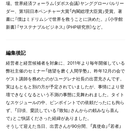
場。世界経済フォーラム（ダボス会議）ヤンググローバルリー
ダー、第1回日本ベンチャー大賞「内閣総理大臣賞」受賞。著
書に『僕はミドリムシで世界を救うことに決めた。』（小学館
新書）『サステナブルビジネス』（PHP研究所）など。
編集後記
経営者と経営候補者を対象に、2011年より毎年開催している
弊社主催のセミナー「徳望を磨く人間学塾」。昨年12月の会で
ゲスト講師を務めたのがユーグレナ社長の出雲充さんです。
実はもともと別の方が予定されていましたが、事情により登
壇できなくなるという不測の事態に見舞われました。タイト
なスケジュールの中、ピンポイントでの依頼だったにも拘ら
ず、「日頃、愛読している『致知』さんからの頼みなら喜ん
で」とご快諾くださった経緯がありました。
そうして迎えた当日、出雲さんが90分間、「真使命」「若者」