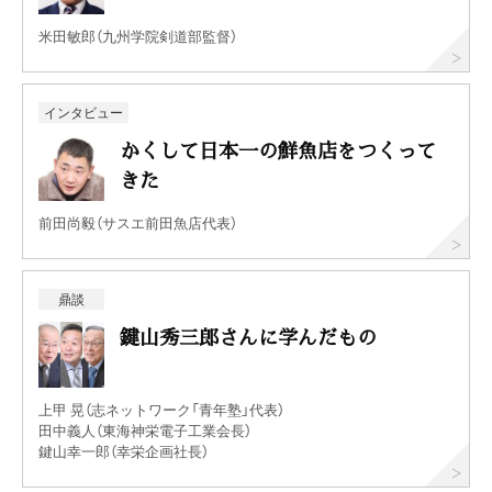
米田敏郎（九州学院剣道部監督）
インタビュー
かくして日本一の鮮魚店をつくって
きた
前田尚毅（サスエ前田魚店代表）
鼎談
鍵山秀三郎さんに学んだもの
上甲 晃（志ネットワーク「青年塾」代表）
田中義人（東海神栄電子工業会長）
鍵山幸一郎（幸栄企画社長）