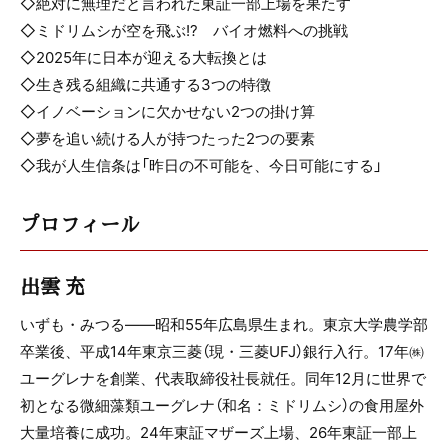
◇絶対に無理だと言われた東証一部上場を果たす
◇ミドリムシが空を飛ぶ!? バイオ燃料への挑戦
◇2025年に日本が迎える大転換とは
◇生き残る組織に共通する3つの特徴
◇イノベーションに欠かせない2つの掛け算
◇夢を追い続ける人が持つたった2つの要素
◇我が人生信条は「昨日の不可能を、今日可能にする」
プロフィール
出雲 充
いずも・みつる――昭和55年広島県生まれ。東京大学農学部
卒業後、平成14年東京三菱（現・三菱UFJ）銀行入行。17年㈱
ユーグレナを創業、代表取締役社長就任。同年12月に世界で
初となる微細藻類ユーグレナ（和名：ミドリムシ）の食用屋外
大量培養に成功。24年東証マザーズ上場、26年東証一部上