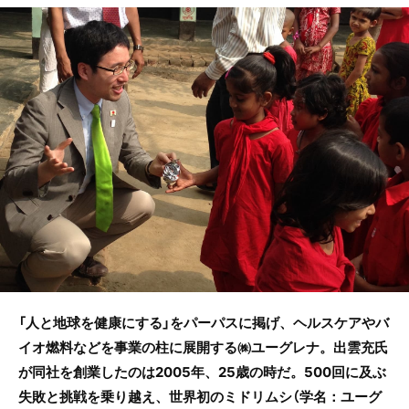
c
itt
e
e
er
b
o
o
k
「人と地球を健康にする」をパーパスに掲げ、ヘルスケアやバ
イオ燃料などを事業の柱に展開する㈱ユーグレナ。出雲充氏
が同社を創業したのは2005年、25歳の時だ。500回に及ぶ
失敗と挑戦を乗り越え、世界初のミドリムシ（学名：ユーグ