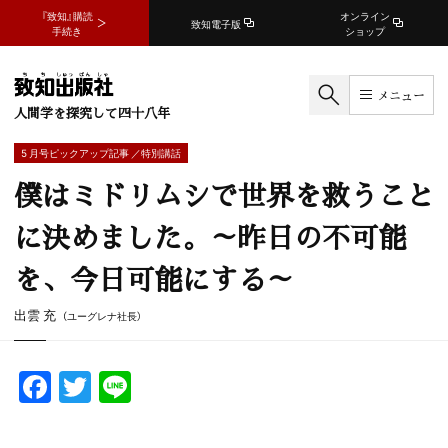
『致知』購読
オンライン
致知電子版
手続き
ショップ
メニュー
人間学を探究して四十八年
5 月号ピックアップ記事 ／特別講話
僕はミドリムシで世界を救うこと
に決めました。～昨日の不可能
を、今日可能にする～
出雲 充
（ユーグレナ社長）
F
T
Li
a
w
n