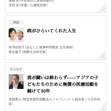
塚越 寛（伊那食品工業最高顧問）
滝田 栄（俳優／仏像彫刻家）
対談
病がひらいてくれた人生
米澤佐枝子（あなたと健康料理教室 主任講師）
栗生隆子（発酵生活研究家）
エッセイ
我が闘いは終わらず——アジアの子
どもたちのために無償の医療活動を
続けて30年
𠮷岡秀人（特定非営利活動法人ジャパンハート創設者／小児外科
医）