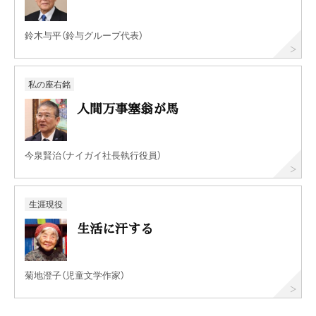
鈴木与平（鈴与グループ代表）
私の座右銘
人間万事塞翁が馬
今泉賢治（ナイガイ社長執行役員）
生涯現役
生活に汗する
菊地澄子（児童文学作家）