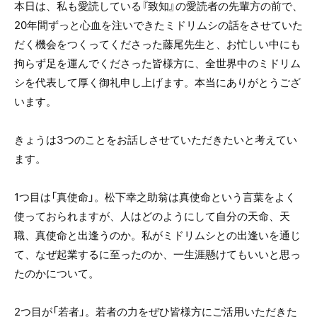
本日は、私も愛読している『致知』の愛読者の先輩方の前で、
20年間ずっと心血を注いできたミドリムシの話をさせていた
だく機会をつくってくださった藤尾先生と、お忙しい中にも
拘らず足を運んでくださった皆様方に、全世界中のミドリム
シを代表して厚く御礼申し上げます。本当にありがとうござ
います。
きょうは3つのことをお話しさせていただきたいと考えてい
ます。
1つ目は「真使命」。松下幸之助翁は真使命という言葉をよく
使っておられますが、人はどのようにして自分の天命、天
職、真使命と出逢うのか。私がミドリムシとの出逢いを通じ
て、なぜ起業するに至ったのか、一生涯懸けてもいいと思っ
たのかについて。
2つ目が「若者」。若者の力をぜひ皆様方にご活用いただきた