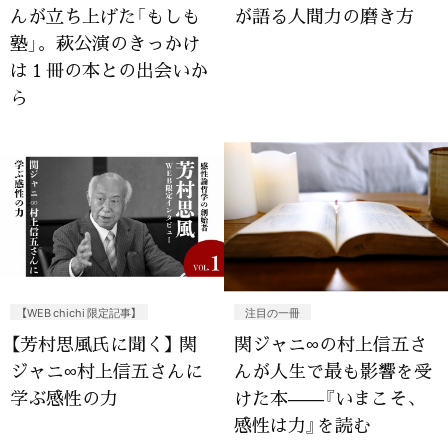
んが立ち上げた「もしも
が語る人間力の磨き方
塾」。萩公演のきっかけ
は１冊の本との出会いか
ら
【WEB chichi 限定記事】
注目の一冊
【芳村思風氏に聞く】 関
関ジャニ∞の村上信五さ
ジャニ∞村上信五さんに
んが人生で最も影響を受
学ぶ感性の力
けた本——『いまこそ、
感性は力』を読む