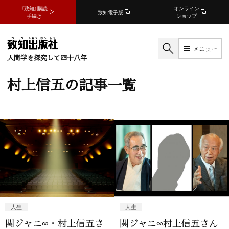
『致知』購読
オンライン
致知電子版
手続き
ショップ
メニュー
人間学を探究して四十八年
村上信五の記事一覧
人生
人生
関ジャニ∞・村上信五さ
関ジャニ∞村上信五さん