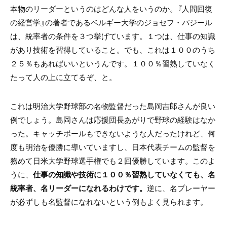
本物のリーダーというのはどんな人をいうのか。『人間回復
の経営学』の著者であるベルギー大学のジョセフ・パジール
は、統率者の条件を３つ挙げています。１つは、仕事の知識
があり技術を習得していること。でも、これは１００のうち
２５％もあればいいというんです。１００％習熟していなく
たって人の上に立てるぞ、と。
これは明治大学野球部の名物監督だった島岡吉郎さんが良い
例でしょう。島岡さんは応援団長あがりで野球の経験はなか
った。キャッチボールもできないような人だったけれど、何
度も明治を優勝に導いていますし、日本代表チームの監督を
務めて日米大学野球選手権でも２回優勝しています。このよ
うに、
仕事の知識や技術に１００％習熟していなくても、名
統率者、名リーダーになれるわけです。
逆に、名プレーヤー
が必ずしも名監督になれないという例もよく見られます。