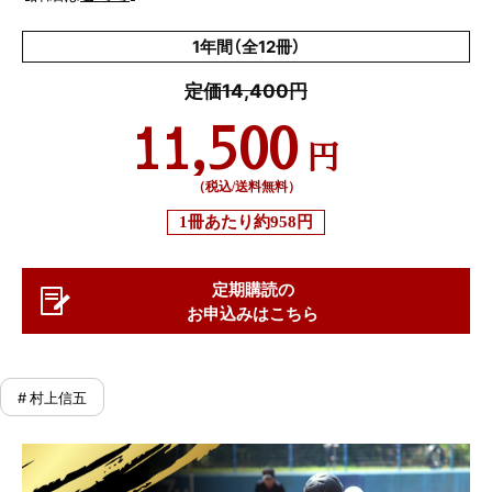
1年間（全12冊）
定価14,400円
11,500
円
（税込/送料無料）
1冊あたり
約958円
定期購読の
お申込みはこちら
# 村上信五