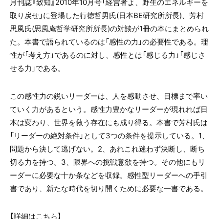
月刊誌『致知』2010年10月号「経営者よ、野生のエネルギーを
取り戻せ」に登場した
行徳哲男氏(日本BE研究所所長)、芳村
思風氏(思風庵哲学研究所所長)の対談が
1冊の本にまとめられ
た。
本書で語られているのは「感性の力」の必要性である。
理
性が「考え方」であるのに対し、
感性とは「感じる力」「感じさ
せる力」である。
この感性力の鋭いリーダーは、人を感動させ、
目標まで率い
ていく力があるという。
感性力豊かなリーダーが現れれば日
本は変わり、
世界を救う存在にも成り得る。
本書で芳村氏は
「リーダーの絶対条件」として
3つの条件を提示している。
1、
問題から決して逃げない。
2、あれこれ迷わず決断し、断ち
切る力を持つ。
3、限界への挑戦意欲を持つ。
その他にもリ
ーダーに必要な十か条などを収録。
感性型リーダーへの手引
書であり、
新たな時代を切り開くために必要な一書である。
【詳細は
こちら
】