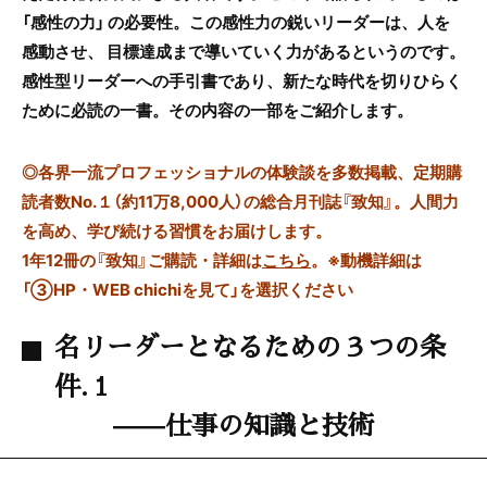
「感性の力」 の必要性。この感性力の鋭いリーダーは、人を
感動させ、 目標達成まで導いていく力があるというのです。
感性型リーダーへの手引書であり、新たな時代を切りひらく
ために必読の一書。その内容の一部をご紹介します。
◎
各界一流プロフェッショナルの体験談を多数掲載、定期購
読者数No.１（約11万8,000人）の総合月刊誌『致知』。人間力
を高め、学び続ける習慣をお届けします。
1年12冊の『致知』ご購読・詳細は
こちら
。
※動機詳細は
「③HP・WEB chichiを見て」を選択ください
名リーダーとなるための３つの条
件.１
——仕事の知識と技術