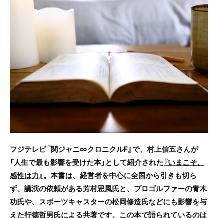
c
itt
e
e
er
b
o
o
k
フジテレビ『関ジャニ∞クロニクルF』で、村上信五さんが
「人生で最も影響を受けた本」として紹介された
『いまこそ、
感性は力』
。本書は、経営者を中心に全国から引きも切ら
ず、講演の依頼がある芳村思風氏と、プロゴルファーの青木
功氏や、スポーツキャスターの松岡修造氏などにも影響を与
えた行徳哲男氏による共著です。
この本で語られているのは