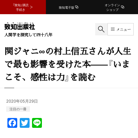
『致知』購読
オンライン
致知電子版
手続き
ショップ
メニュー
人間学を探究して四十八年
関ジャニ∞の村上信五さんが人生
で最も影響を受けた本——『いま
こそ、感性は力』を読む
2020年05月29日
注目の一冊
F
T
Li
a
w
n