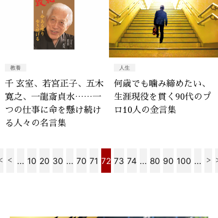
教養
人生
千 玄室、若宮正子、五木
何歳でも噛み締めたい、
寛之、一龍斎貞水……一
生涯現役を貫く90代のプ
つの仕事に命を懸け続け
ロ10人の金言集
る人々の名言集
...
10
20
30
...
70
71
72
73
74
...
80
90
100
...