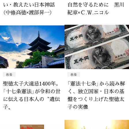
い・教えたい日本神話
自然を守るために 黒川
（中條高徳×渡部昇一）
紀章×Ｃ.Ｗ.ニコル
教養
教養
聖徳太子大遠忌1400年。
「憲法十七条」から読み解
「十七条憲法」が令和の世
く、独立国家・日本の基
に伝える日本人の〝遺伝
盤をつくり上げた聖徳太
子〟
子の実像