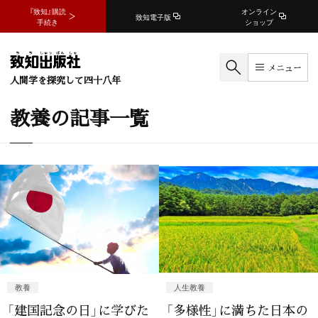
『致知』購読
オンライン
致知電子版
手続き
ショップ
メニュー
人間学を探究して四十八年
教養の記事一覧
教養
人生教養
「建国記念の日」に学びた
「多様性」に満ちた日本の