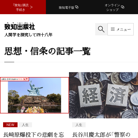
『致知』購読
オンライン
致知電子版
手続き
ショップ
メニュー
人間学を探究して四十八年
思想・信条の記事一覧
NEW
人生
人生
長崎原爆投下の悲劇を忘
長谷川慶太郎が「警察の