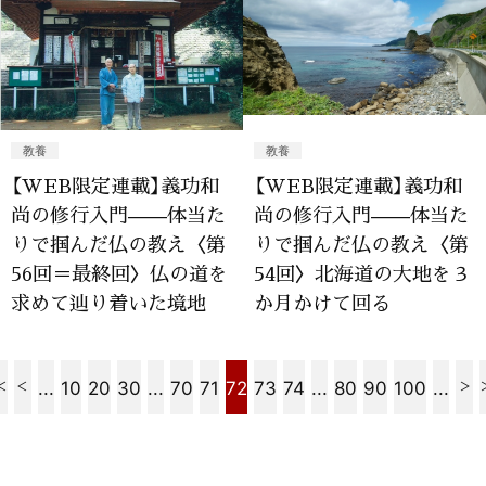
教養
教養
【WEB限定連載】義功和
【WEB限定連載】義功和
尚の修行入門——体当た
尚の修行入門——体当た
りで掴んだ仏の教え〈第
りで掴んだ仏の教え〈第
56回＝最終回〉仏の道を
54回〉北海道の大地を３
求めて辿り着いた境地
か月かけて回る
...
10
20
30
...
70
71
72
73
74
...
80
90
100
...