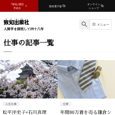
『致知』購読
オンライン
致知電子版
手続き
ショップ
メニュー
人間学を探究して四十八年
仕事の記事一覧
人生仕事
仕事
松平洋史子×石川真理
年間80万着を売る鎌倉シ