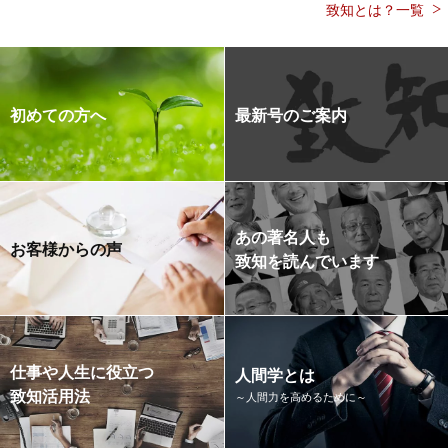
致知とは？一覧
初めての方へ
最新号のご案内
あの著名人も
お客様からの声
致知を読んでいます
仕事や人生に役立つ
人間学とは
致知活用法
～人間力を高めるために～