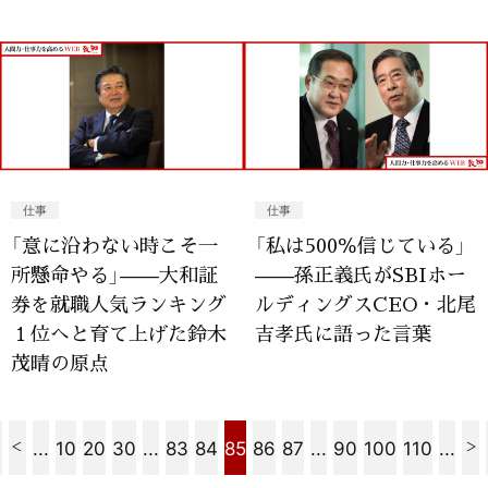
仕事
仕事
「意に沿わない時こそ一
「私は500％信じている」
所懸命やる」——大和証
——孫正義氏がSBIホー
券を就職人気ランキング
ルディングスCEO・北尾
１位へと育て上げた鈴木
吉孝氏に語った言葉
茂晴の原点
...
10
20
30
...
83
84
85
86
87
...
90
100
110
...