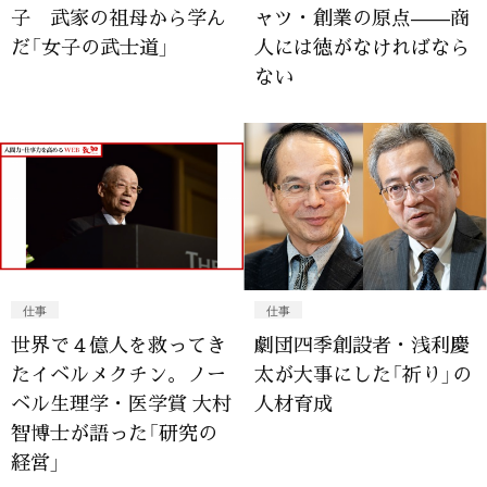
子 武家の祖母から学ん
ャツ・創業の原点——商
だ「女子の武士道」
人には徳がなければなら
ない
仕事
仕事
世界で４億人を救ってき
劇団四季創設者・浅利慶
たイベルメクチン。ノー
太が大事にした「祈り」の
ベル生理学・医学賞 大村
人材育成
智博士が語った「研究の
経営」