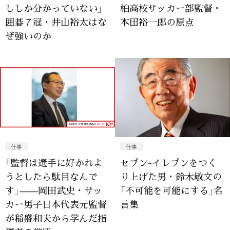
ししか分かっていない」
柏高校サッカー部監督・
囲碁７冠・井山裕太はな
本田裕一郎の原点
ぜ強いのか
仕事
仕事
「監督は選手に好かれよ
セブン-イレブンをつく
うとしたら駄目なんで
り上げた男・鈴木敏文の
す」——岡田武史・サッ
「不可能を可能にする」名
カー男子日本代表元監督
言集
が稲盛和夫から学んだ指