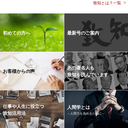
致知とは？一覧
初めての方へ
最新号のご案内
あの著名人も
お客様からの声
致知を読んでいます
仕事や人生に役立つ
人間学とは
致知活用法
～人間力を高めるために～