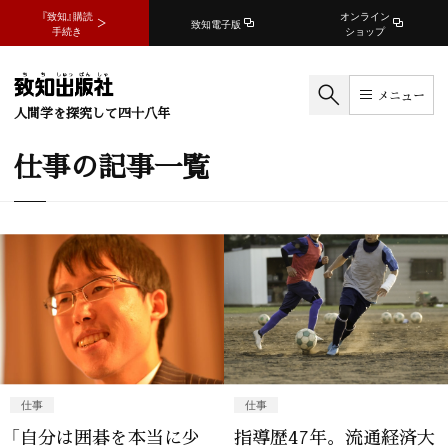
『致知』購読
オンライン
致知電子版
手続き
ショップ
メニュー
人間学を探究して四十八年
仕事の記事一覧
仕事
仕事
「自分は囲碁を本当に少
指導歴47年。流通経済大