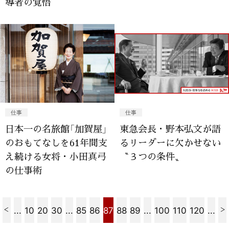
導者の覚悟
仕事
仕事
日本一の名旅館「加賀屋」
東急会長・野本弘文が語
のおもてなしを61年間支
るリーダーに欠かせない
え続ける女将・小田真弓
〝３つの条件〟
の仕事術
...
10
20
30
...
85
86
87
88
89
...
100
110
120
...