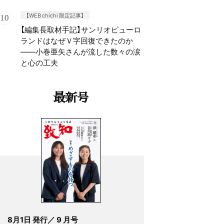
【WEB chichi 限定記事】
【編集長取材手記】サンリオピューロ
ランドはなぜＶ字回復できたのか
——小巻亜矢さんが流した数々の涙
と心の工夫
最新号
8月1日 発行／ 9 月号