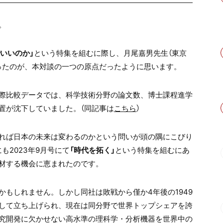
。
でいいのか」
という特集を組むに際し、月尾嘉男先生（東京
ったのが、本対談の一つの原点だったように思います。
際比較データでは、科学技術分野の論文数、博士課程進学
置が沈下していました。（同記事は
こちら
）
れば日本の未来は変わるのかという問いが頭の隅にこびり
も2023年9月号にて
「時代を拓く」
という特集を組むにあ
材する機会に恵まれたのです。
もしれません。しかし同社は敗戦から僅か4年後の1949
して立ち上げられ、現在は同分野で世界トップシェアを誇
究開発に欠かせない高水準の理科学・分析機器を世界中の