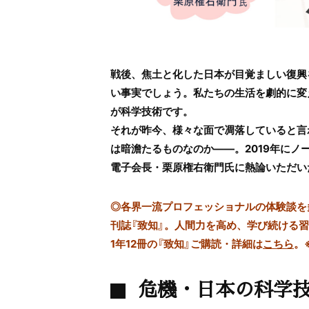
戦後、焦土と化した日本が目覚ましい復興
い事実でしょう。私たちの生活を劇的に変
が科学技術です。
それが昨今、様々な面で凋落していると言
は暗澹たるものなのか――。2019年に
電子会長・栗原権右衛門氏に熱論いただいた
◎
各界一流プロフェッショナルの体験談を多数
刊誌『致知』。人間力を高め、学び続ける
1年12冊の『致知』ご購読・詳細は
こちら
。
危機・日本の科学