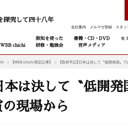
を探究して四十八年
会社案内
メルマガ登録
スタッ
致知を使った
書籍・CD・DVD
セ
WEB chichi
研修・勉強会
音声メディア
hi
【WEB chichi 限定記事】
【取材手記】日本は決して〝低開発国〟
日本は決して〝低開発
賞の現場から