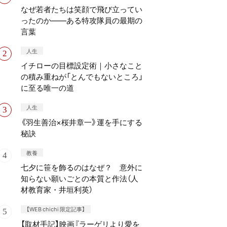
なぜ若者たちは笑顔で飛び立ってい
ったのか——ある特攻隊員の最期の
言葉
人生
イチローの目標設定術｜小さなこと
の積み重ねが「とんでもないところ」
に至る唯一の道
人生
《羽生善治×桜井章一》運を手にする
秘訣
教養
七夕に笹を飾るのはなぜ？ 意外に
知らない願いごとの本質と作法（人
材教育家・井垣利英）
【WEB chichi 限定記事】
【取材手記】映画『ラーゲリより愛を