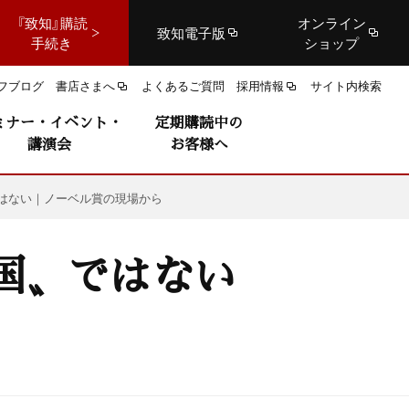
『致知』購読
オンライン
致知電子版
手続き
ショップ
フブログ
書店さまへ
よくあるご質問
採用情報
サイト内検索
ミナー・イベント・
定期購読中の
講演会
お客様へ
ではない｜ノーベル賞の現場から
国〟ではない