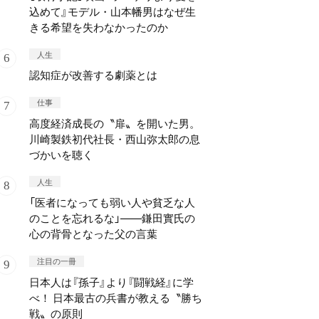
込めて』モデル・山本幡男はなぜ生
きる希望を失わなかったのか
人生
認知症が改善する劇薬とは
仕事
高度経済成長の〝扉〟を開いた男。
川崎製鉄初代社長・西山弥太郎の息
づかいを聴く
人生
「医者になっても弱い人や貧乏な人
のことを忘れるな」——鎌田實氏の
心の背骨となった父の言葉
注目の一冊
日本人は『孫子』より『闘戦経』に学
べ！ 日本最古の兵書が教える〝勝ち
戦〟の原則