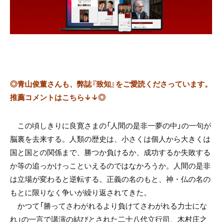
◎青山俊董さんも、弊誌『致知』をご愛読くださっています。
推薦コメントはこちら↓↓◎
この頃しきりに良寛さまの「人間の是非一夢の中」の一句が
脳裏を去来する。人類の歴史は、小さくは個人から大きくは
国と国との関係まで、勝つか負けるか、成功するか失敗する
か等の追っかけっこといえるのではなかろうか。人間の是非
は立場が変わると逆転する。正義の名のもと、神・仏の名の
もとに限りなく争いが繰り返されてきた。
かつて「勝ってさわがれるより負けてさわがれる力士にな
れ」の一言で講演の結びとされた二十八代立行司、木村庄之