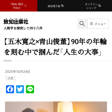
『致知』購読
オンライン
致知電子版
手続き
ショップ
メニュー
人間学を探究して四十八年
【五木寛之×青山俊董】90年の年輪
を刻む中で掴んだ「人生の大事」
2025年10月24日
人生
F
T
Li
a
w
n
c
itt
e