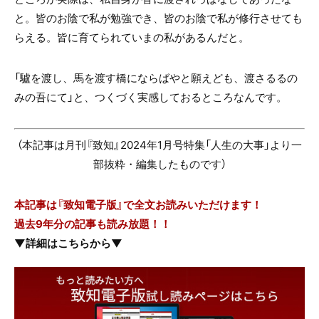
と。皆のお陰で私が勉強でき、皆のお陰で私が修行させても
らえる。皆に育てられていまの私があるんだと。
「驢を渡し、馬を渡す橋にならばやと願えども、渡さるるの
みの吾にて」と、つくづく実感しておるところなんです。
（本記事は月刊『致知』2024年1月号特集「人生の大事」より一
部抜粋・編集したものです）
本記事は『致知電子版』で全文お読みいただけます！
過去9年分の記事も読み放題！！
▼詳細はこちらから▼