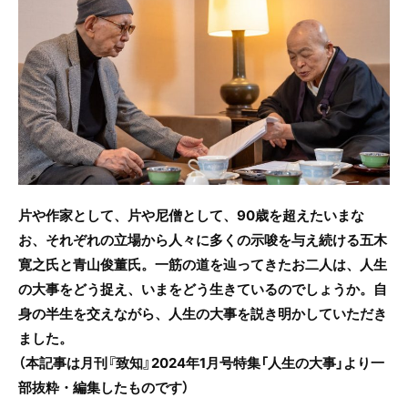
e
er
b
o
o
k
片や作家として、片や尼僧として、90歳を超えたいまな
お、それぞれの立場から人々に多くの示唆を与え続ける五木
寛之氏と青山俊董氏。一筋の道を辿ってきたお二人は、人生
の大事をどう捉え、いまをどう生きているのでしょうか。自
身の半生を交えながら、人生の大事を説き明かしていただき
ました。
（本記事は月刊『致知』2024年1月号特集「人生の大事」より一
部抜粋・編集したものです）