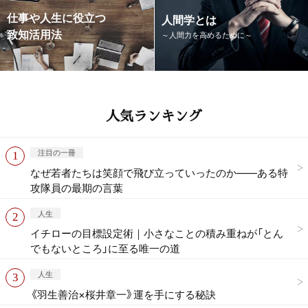
仕事や人生に役立つ
人間学とは
致知活用法
～人間力を高めるために～
人気ランキング
注目の一冊
なぜ若者たちは笑顔で飛び立っていったのか——ある特
攻隊員の最期の言葉
人生
イチローの目標設定術｜小さなことの積み重ねが「とん
でもないところ」に至る唯一の道
人生
《羽生善治×桜井章一》運を手にする秘訣