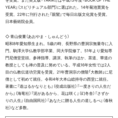
YEAR』（スピリチュアル部門）に選ばれた。14年菊池寛賞を
受賞。22年に刊行された『親鸞』で毎日出版文化賞を受賞。
日本藝術院会員。
◇ 青山俊董（あおやま・しゅんどう）
昭和8年愛知県生まれ。5歳の時、長野県の曹洞宗無量寺に入
門。駒澤大学仏教学部卒業、同大学院修了。51年より愛知専
門尼僧堂堂頭。参禅指導、講演、執筆のほか、茶道、華道の
教授としても禅の普及に努めている。平成16年女性では2人
目の仏教伝道功労賞を受賞。21年曹洞宗の僧階「大教師」に尼
僧として初めて就任。令和4年大本山総持寺の西堂に就任。
著書に『道はるかなりとも』（佼成出版社）『一度きりの人生だ
から』（海竜社）『泥があるから、花は咲く』（幻冬舎）『さずか
りの人生』（自由国民社）『あなたに贈る人生の道しるべ』（春秋
社）など多数。