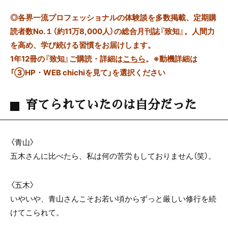
◎
各界一流プロフェッショナルの体験談を多数掲載、定期購
読者数No.１（約11万8,000人）の総合月刊誌『致知』。人間力
を高め、学び続ける習慣をお届けします。
1年12冊の『致知』ご購読・詳細は
こちら
。
※動機詳細は
「③HP・WEB chichiを見て」を選択ください
育てられていたのは自分だった
〈青山〉
五木さんに比べたら、私は何の苦労もしておりません（笑）。
〈五木〉
いやいや、青山さんこそお若い頃からずっと厳しい修行を続
けてこられて。