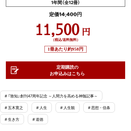
1年間（全12冊）
定価14,400円
11,500
円
（税込/送料無料）
1冊あたり
約958円
定期購読の
お申込みはこちら
# 『致知』創刊47周年記念 ～人間力を高める神髄記事～
# 五木寛之
# 人生
# 人生観
# 思想・信条
# 生き方
# 道徳