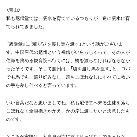
〈青山〉
私も尼僧堂では、雲水を育てているつもりが、逆に雲水に育
てられてきました。
『碧巌録』に「驢〈ろ〉を渡し馬を渡す」という話がございま
す。中国唐代の趙州という禅僧がいらっしゃって、その人が
住職を務める観音院へ行くには、橋を渡らなければならなか
ったそうです。そして趙州は、「驢を渡し馬を渡す」と。ロバ
でも馬でも、選り好みなし、落ちこぼれなしにすべてに救い
の手を差し伸べると言っています。
いい言葉だなと思いましてね。私も尼僧堂へ来る生徒を落ち
こぼれなく全員抱きかかえ、かの岸に渡したいと決意したも
のです。
ところが実際は、私自身が皆に渡されっぱなしであったな