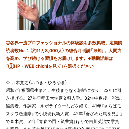
◎
各界一流プロフェッショナルの体験談を多数掲載、定期購
読者数No.１（約11万8,000人）の総合月刊誌『致知』。人間力
を高め、学び続ける習慣をお届けします。※動機詳細は
「③HP・WEB chichiを見て」を選択ください
◇ 五木寛之（いつき・ひろゆき）
昭和7年福岡県生まれ。生後まもなく朝鮮に渡り、22年に引
き揚げる。27年早稲田大学露文科入学。32年中退後、PR誌
編集者、作詞家、ルポライターなどを経て、41年『さらばモ
スクワ愚連隊』で小説現代新人賞、42年『蒼ざめた馬を見よ』
で直木賞、51年『青春の門・筑豊篇』ほかで吉川英治文学賞
を受賞。また英文版『TARIKI』は平成13年度『BOOK OF THE