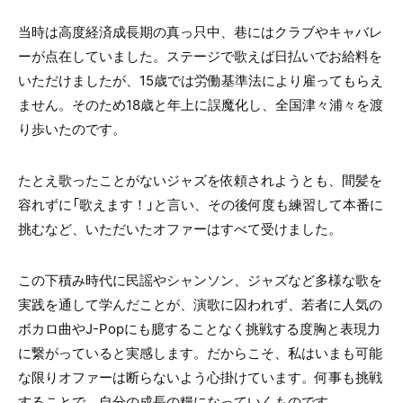
当時は高度経済成長期の真っ只中、巷にはクラブやキャバレ
ーが点在していました。ステージで歌えば日払いでお給料を
いただけましたが、15歳では労働基準法により雇ってもらえ
ません。そのため18歳と年上に誤魔化し、全国津々浦々を渡
り歩いたのです。
たとえ歌ったことがないジャズを依頼されようとも、間髪を
容れずに「歌えます！」と言い、その後何度も練習して本番に
挑むなど、いただいたオファーはすべて受けました。
この下積み時代に民謡やシャンソン、ジャズなど多様な歌を
実践を通して学んだことが、演歌に囚われず、若者に人気の
ボカロ曲やJ-Popにも臆することなく挑戦する度胸と表現力
に繋がっていると実感します。だからこそ、私はいまも可能
な限りオファーは断らないよう心掛けています。何事も挑戦
することで、自分の成長の糧になっていくものです。