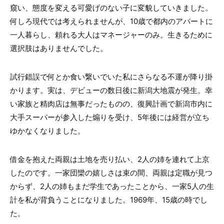
窺い、態度を変える可愛げのない子に変貌していきました。
何しろ現代では考えられませんが、10歳で都内のアパートに
一人暮らし、頼れる大人はマネージャーのみ。生きるために
選択肢はありませんでした。
試行錯誤で何とか食い繋いでいた私にさらなる不運が降り掛
かります。実は、デビューの数日後に新潟大地震が発生。幸
い家族と精肉店は無事だったものの、復興計画で新潟市内に
大手スーパーが参入した煽りを受け、5年後には経営が立ち
ゆかなくなりました。
借金を抱えた両親は土地を売り払い、2人の姉を連れて上京
したのです。一家団欒の嬉しさは束の間、両親は定職が見つ
からず、2人の姉もまだ学生であったことから、一家5人の生
計を私が背負うことになりました。1969年、15歳の時でし
た。