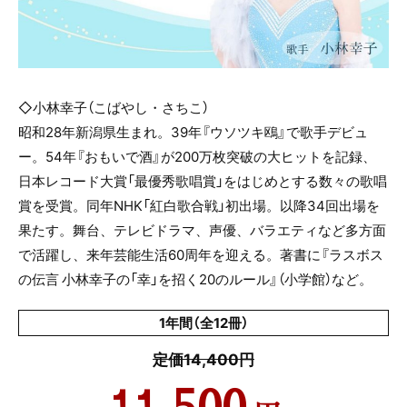
◇小林幸子（こばやし・さちこ）
昭和28年新潟県生まれ。39年『ウソツキ鴎』で歌手デビュ
ー。54年『おもいで酒』が200万枚突破の大ヒットを記録、
日本レコード大賞「最優秀歌唱賞」をはじめとする数々の歌唱
賞を受賞。同年NHK「紅白歌合戦」初出場。以降34回出場を
果たす。舞台、テレビドラマ、声優、バラエティなど多方面
で活躍し、来年芸能生活60周年を迎える。著書に『ラスボス
の伝言 小林幸子の「幸」を招く20のルール』（小学館）など。
1年間（全12冊）
定価14,400円
11,500