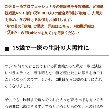
◎
各界一流プロフェッショナルの体験談を多数掲載、定期購
読者数No.１（約11万8,000人）の総合月刊誌『致知』。人間力
を高め、学び続ける習慣をお届けします。
1年12冊の『致知』ご購読・詳細は
こちら
。
※動機詳細は
「③HP・WEB chichiを見て」を選択ください
15歳で一家の生計の大黒柱に
つい1年前までどこにでもいる田舎娘だった私が、歌に演技
にバラエティと、寝る暇もないほど慌ただしい毎日を過ごす
ことになったのです。しかし、2曲目からは嘘のように売れ
なくなりました。
子供でも、昨日まで遊んでくれた人々が皆そっぽを向いて去
る異変には勘づきます。すると恐ろしいもので、人の顔色を