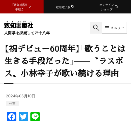
『致知』購読
オンライン
致知電子版
手続き
ショップ
メニュー
人間学を探究して四十八年
【祝デビュー60周年】「歌うことは
生きる手段だった」——〝ラスボ
ス〟小林幸子が歌い続ける理由
2024年06月10日
仕事
F
T
Li
a
w
n