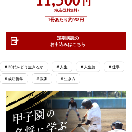
円
（税込/送料無料）
1冊あたり
約958円
定期購読の
お申込みはこちら
# 20代をどう生きるか
# 人生
# 人生論
# 仕事
# 成功哲学
# 教訓
# 生き方