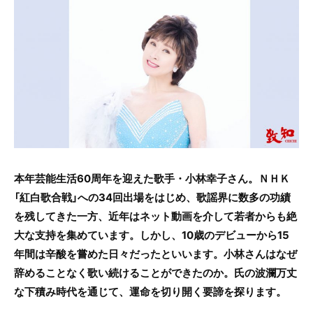
c
itt
e
e
er
b
o
o
k
本年芸能生活60周年を迎えた歌手・小林幸子さん。ＮＨＫ
「紅白歌合戦」への34回出場をはじめ、歌謡界に数多の功績
を残してきた一方、近年はネット動画を介して若者からも絶
大な支持を集めています。しかし、10歳のデビューから15
年間は辛酸を嘗めた日々だったといいます。小林さんはなぜ
辞めることなく歌い続けることができたのか。氏の波瀾万丈
な下積み時代を通じて、運命を切り開く要諦を探ります。