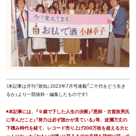
（本記事は月刊『致知』2023年7月号連載「二十代をどう生き
るか」より一部抜粋・編集したものです）
◉本記事には、「９歳で下した人生の決断」「恩師・古賀政男氏
に学んだこと」「努力は必ず誰かが見ている」等、波瀾万丈の
下積み時代を経て、レコード売り上げ200万枚を超える大ヒ
ットになった『おもいで酒』に至るまでの足跡を詳細に語って