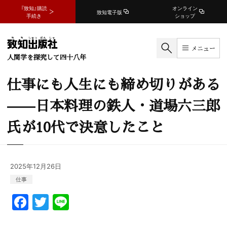
『致知』購読
オンライン
致知電子版
手続き
ショップ
メニュー
人間学を探究して四十八年
仕事にも人生にも締め切りがある
——日本料理の鉄人・道場六三郎
氏が10代で決意したこと
2025年12月26日
仕事
F
T
Li
a
w
n