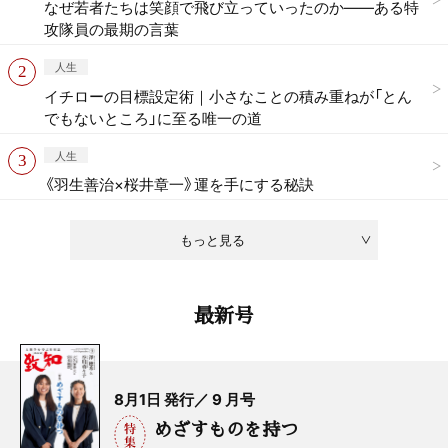
なぜ若者たちは笑顔で飛び立っていったのか——ある特
攻隊員の最期の言葉
人生
イチローの目標設定術｜小さなことの積み重ねが「とん
でもないところ」に至る唯一の道
人生
《羽生善治×桜井章一》運を手にする秘訣
もっと見る
最新号
8月1日 発行／ 9 月号
めざすものを持つ