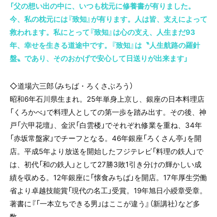
「父の想い出の中に、いつも枕元に修養書が有りました。
今、私の枕元には『致知』が有ります。人は皆、支えによって
救われます。私にとって『致知』は心の支え、人生まだ93
年、幸せを生きる道途中です。『致知』は〝人生航路の羅針
盤〟であり、そのおかげで安心して日送りが出来ます」
◇
道場六三郎
（
みちば・ろくさぶろう
）
昭和6年石川県生まれ。25年単身上京し、銀座の日本料理店
「くろかべ」で料理人としての第一歩を踏み出す。その後、神
戸「六甲花壇」、金沢「白雲楼」でそれぞれ修業を重ね、34年
「赤坂常盤家」でチーフとなる。46年銀座「ろくさん亭」を開
店。平成5年より放送を開始したフジテレビ「料理の鉄人」で
は、初代「和の鉄人」として27勝3敗1引き分けの輝かしい成
績を収める。12年銀座に「懐食みちば」を開店。17年厚生労働
省より卓越技能賞「現代の名工」受賞。19年旭日小綬章受章。
著書に『「一本立ちできる男」はここが違う』（新講社）など多
数。