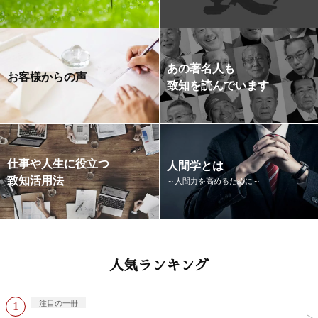
あの著名人も
お客様からの声
致知を読んでいます
仕事や人生に役立つ
人間学とは
致知活用法
～人間力を高めるために～
人気ランキング
注目の一冊