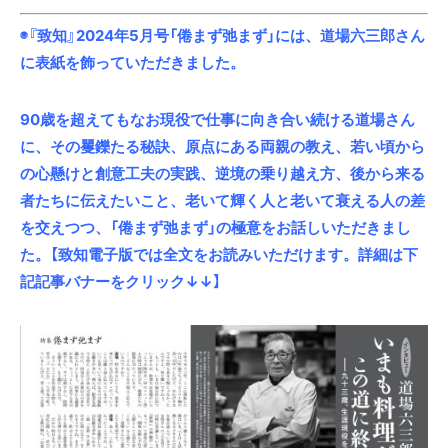
◉『致知』2024年5月号「倦まず弛まず」には、道場六三郎さん
に表紙を飾っていただきました。
90歳を超えてもなお現役で仕事に向き合い続ける道場さん
に、その矍鑠たる秘訣、原点にある両親の教え、若い頃から
の心懸けと創意工夫の実践、逆境の乗り越え方、後から来る
者たちに伝えたいこと、老いて輝く人と老いて衰える人の差
を交えつつ、「倦まず弛まず」の極意をお話しいただきまし
た。【致知電子版では全文をお読みいただけます。詳細は下
記記事バナーをクリック↓↓】