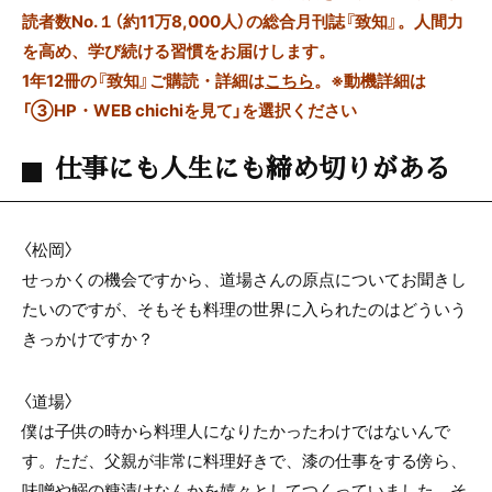
読者数No.１（約11万8,000人）の総合月刊誌『致知』。人間力
を高め、学び続ける習慣をお届けします。
1年12冊の『致知』ご購読・詳細は
こちら
。
※動機詳細は
「③HP・WEB chichiを見て」を選択ください
仕事にも人生にも締め切りがある
〈松岡〉
せっかくの機会ですから、道場さんの原点についてお聞きし
たいのですが、そもそも料理の世界に入られたのはどういう
きっかけですか？
〈道場〉
僕は子供の時から料理人になりたかったわけではないんで
す。ただ、父親が非常に料理好きで、漆の仕事をする傍ら、
味噌や鰯の糠漬けなんかを嬉々としてつくっていました。そ