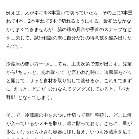
例えば、人がネギを3本置いて切っていたら、その上に1本重
ねて4本、2本重ねて5本で切れるようにする。最初はなかな
かうまくできませんが、脇の締め具合や手首のスナップなど
を工夫して、試行錯誤の末に自分だけの得意技を編み出した
んです。
冷蔵庫の使い方一つにしても、工夫次第で差が出ます。先輩
から「ちょっと、あれ取って」と言われた時に、冷蔵庫をパッ
と開けて、サッと食材を取り出して渡せるか。これをできず
に「えっと、どこだっけ」なんてグズグズしていると、「バカ
野郎」となってしまう。
そこで、冷蔵庫の中を六つに仕切って整理整頓し、どこに何
が入っているかメモを取り、扉に貼っておく。さらに、量が
少なくなったら小さな容器に移し替え、いつも冷蔵庫を広く