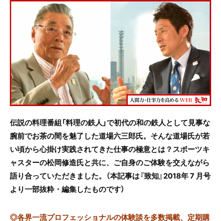
c
itt
e
e
er
b
o
o
k
伝説の料理番組「料理の鉄人」で初代の和の鉄人として見事な
腕前でお茶の間を魅了した道場六三郎氏。そんな道場氏が若
い頃から心掛け実践されてきた仕事の極意とは？スポーツキ
ャスターの松岡修造氏と共に、ご自身のご体験を交えながら
語り合っていただきました。（本記事は『致知』
2018年 7 月号
より一部抜粋・編集したものです
）
◎
各界一流プロフェッショナルの体験談を多数掲載、定期購