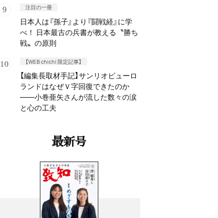
注目の一冊
日本人は『孫子』より『闘戦経』に学
べ！ 日本最古の兵書が教える〝勝ち
戦〟の原則
【WEB chichi 限定記事】
【編集長取材手記】サンリオピューロ
ランドはなぜＶ字回復できたのか
——小巻亜矢さんが流した数々の涙
と心の工夫
最新号