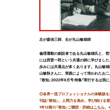
左が森信三師、右が丸山敏雄師
倫理運動の創設者である丸山敏雄氏と、哲
には西晋一郎という共通の師に学びました
歩みには共通点が多くあります。丸山敏雄
山敏秋さんに、実践によって培われたお二
『致知』2022年9月号 特集「実行するは
◎
各界一流プロフェッショナルの体験談を多数
刊誌『致知』。人間力を高め、学び続ける
1年12冊の『致知』ご購読・詳細は
こちら
。