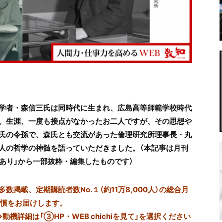
学者・森信三氏は同時代に生まれ、広島高等師範学校時代
。生涯、一度も接点がなかったお二人ですが、その思想や
氏の令孫で、森氏とも交流があった倫理研究所理事長・丸
人の哲学の神髄を語っていただきました。（本記事は月刊
我にあり」から一部抜粋・編集したものです）
掲載、定期購読者数No.１（約11万8,000人）の総合月
習慣をお届けします。
※動機詳細は「③HP・WEB chichiを見て」を選択ください