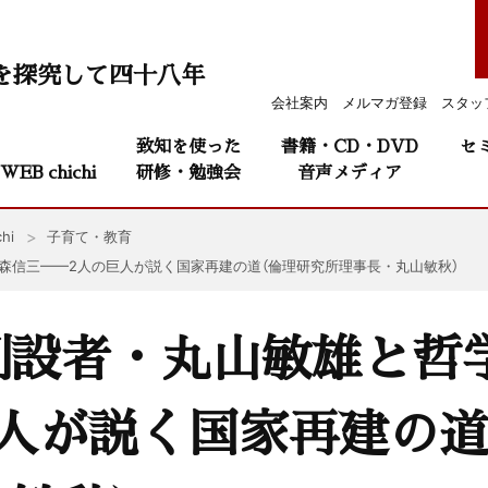
を探究して四十八年
会社案内
メルマガ登録
スタッ
致知を使った
書籍・CD・DVD
セ
WEB chichi
研修・勉強会
音声メディア
hi
子育て・教育
森信三——2人の巨人が説く国家再建の道（倫理研究所理事長・丸山敏秋）
創設者・丸山敏雄と哲
人が説く国家再建の道