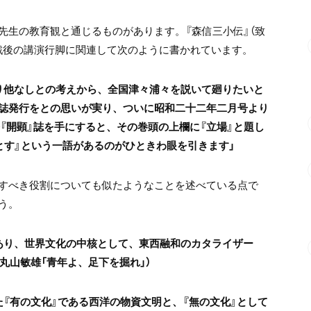
先生の教育観と通じるものがあります。『森信三小伝』（致
戦後の講演行脚に関連して次のように書かれています。
り他なしとの考えから、全国津々浦々を説いて廻りたいと
誌発行をとの思いが実り、ついに昭和二十二年二月号より
『開顕』誌を手にすると、その巻頭の上欄に『立場』と題し
とす』という一語があるのがひときわ眼を引きます」
すべき役割についても似たようなことを述べている点で
う。
あり、世界文化の中核として、東西融和のカタライザー
丸山敏雄「青年よ、足下を掘れ」）
『有の文化』である西洋の物資文明と、『無の文化』として