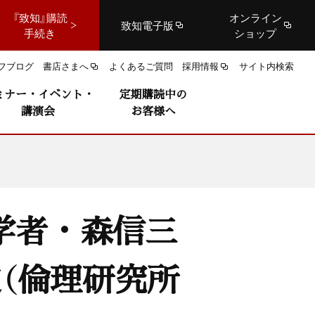
『致知』購読
オンライン
致知電子版
手続き
ショップ
フブログ
書店さまへ
よくあるご質問
採用情報
サイト内検索
ミナー・イベント・
定期購読中の
講演会
お客様へ
学者・森信三
（倫理研究所