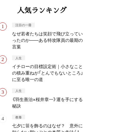
人気ランキング
注目の一冊
なぜ若者たちは笑顔で飛び立ってい
ったのか——ある特攻隊員の最期の
言葉
人生
イチローの目標設定術｜小さなこと
の積み重ねが「とんでもないところ」
に至る唯一の道
人生
《羽生善治×桜井章一》運を手にする
秘訣
教養
七夕に笹を飾るのはなぜ？ 意外に