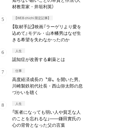
知らない願いごとの本質と作法（人
材教育家・井垣利英）
【WEB chichi 限定記事】
【取材手記】映画『ラーゲリより愛を
込めて』モデル・山本幡男はなぜ生
きる希望を失わなかったのか
人生
認知症が改善する劇薬とは
仕事
高度経済成長の〝扉〟を開いた男。
川崎製鉄初代社長・西山弥太郎の息
づかいを聴く
人生
「医者になっても弱い人や貧乏な人
のことを忘れるな」——鎌田實氏の
心の背骨となった父の言葉