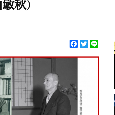
敏秋）
F
T
Li
a
w
n
c
itt
e
e
er
b
o
o
k