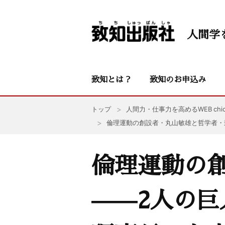
人間学
致知とは？
致知のお申込み
トップ
人間力・仕事力を高めるWEB chic
倫理運動の創設者・丸山敏雄と哲学者・
倫理運動の
——2人の巨