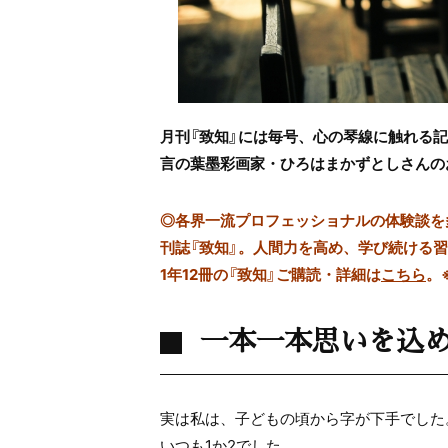
月刊『致知』には毎号、心の琴線に触れる
言の葉墨彩画家・ひろはまかずとしさんの
◎
各界一流プロフェッショナルの体験談を多数
刊誌『致知』。人間力を高め、学び続ける
1年12冊の『致知』ご購読・詳細は
こちら
。
一本一本思いを込
実は私は、子どもの頃から字が下手でした
いつも1か2でした。