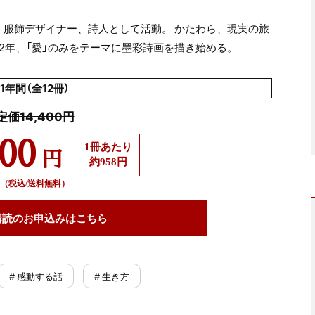
後、服飾デザイナー、詩人として活動。 かたわら、現実の旅
82年、「愛」のみをテーマに墨彩詩画を描き始める。
1年間（全12冊）
定価14,400円
500
1冊あたり
円
約958円
（税込/送料無料）
購読の
お申込みはこちら
# 感動する話
# 生き方