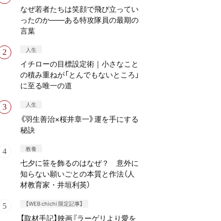
なぜ若者たちは笑顔で飛び立ってい
ったのか——ある特攻隊員の最期の
言葉
人生
イチローの目標設定術｜小さなこと
の積み重ねが「とんでもないところ」
に至る唯一の道
人生
《羽生善治×桜井章一》運を手にする
秘訣
教養
七夕に笹を飾るのはなぜ？ 意外に
知らない願いごとの本質と作法（人
材教育家・井垣利英）
【WEB chichi 限定記事】
【取材手記】映画『ラーゲリより愛を