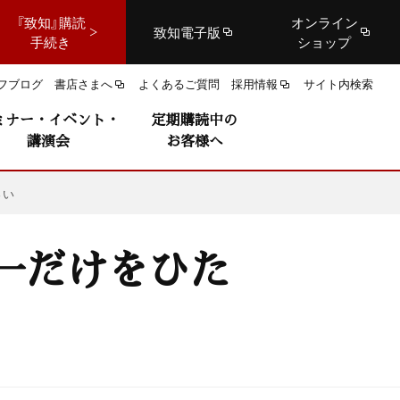
『致知』購読
オンライン
致知電子版
手続き
ショップ
フブログ
書店さまへ
よくあるご質問
採用情報
サイト内検索
ミナー・イベント・
定期購読中の
講演会
お客様へ
さい
一だけをひた