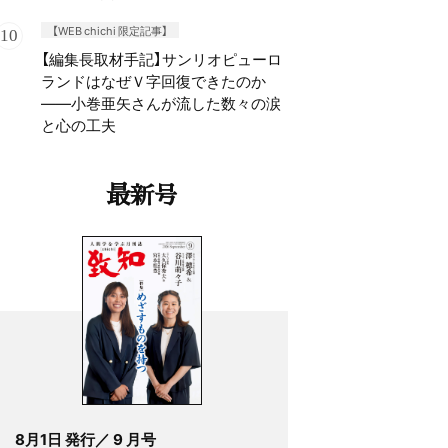
【WEB chichi 限定記事】
【編集長取材手記】サンリオピューロ
ランドはなぜＶ字回復できたのか
——小巻亜矢さんが流した数々の涙
と心の工夫
最新号
8月1日 発行／ 9 月号