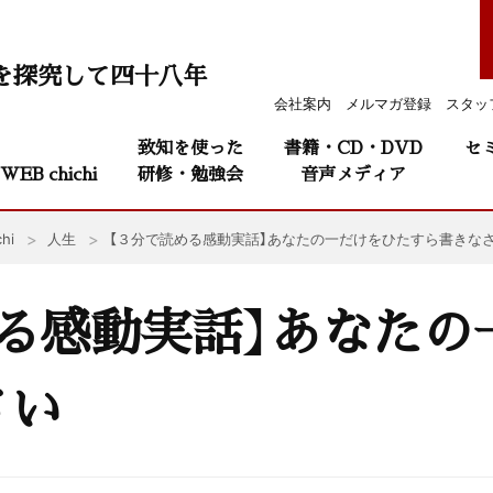
を探究して四十八年
会社案内
メルマガ登録
スタッ
致知を使った
書籍・CD・DVD
セ
WEB chichi
研修・勉強会
音声メディア
hi
人生
【３分で読める感動実話】あなたの一だけをひたすら書きな
る感動実話】あなたの
さい