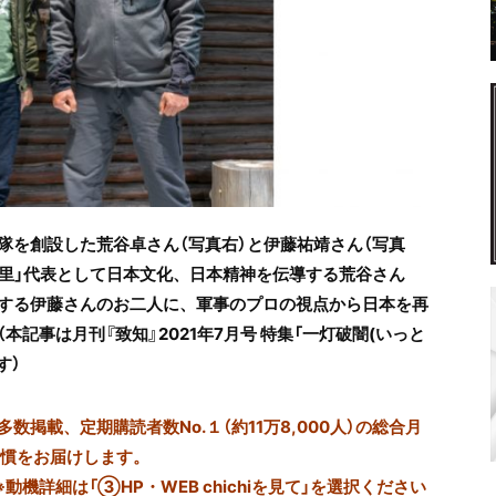
隊を創設した荒谷卓さん（写真右）と伊藤祐靖さん（写真
の里」代表として日本文化、日本精神を伝導する荒谷さん
する伊藤さんのお二人に、軍事のプロの視点から日本を再
（本記事は月刊『致知』2021年7月号 特集「一灯破闇(いっと
す）
掲載、定期購読者数No.１（約11万8,000人）の総合月
習慣をお届けします。
※動機詳細は「③HP・WEB chichiを見て」を選択ください