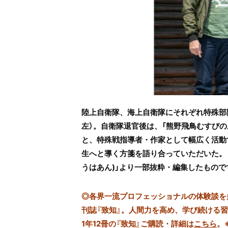
陸上自衛隊、海上自衛隊にそれぞれ特殊部
左）。自衛隊退官後は、「熊野飛鳥むすび
と、特殊戦指導者・作家として幅広く活動
生へと導く方箋を語り合っていただいた。
うはあん)」より一部抜粋・編集したもので
◎
各界一流プロフェッショナルの体験談を多数
刊誌『致知』。人間力を高め、学び続ける
1年12冊の『致知』ご購読・詳細は
こちら
。