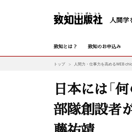
人間学
致知とは？
致知のお申込み
トップ
人間力・仕事力を高めるWEB chic
日本には「何
部隊創設者
藤祐靖