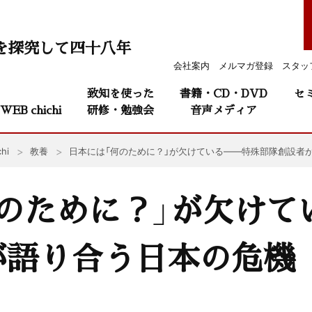
を探究して四十八年
会社案内
メルマガ登録
スタッ
致知を使った
書籍・CD・DVD
セ
WEB chichi
研修・勉強会
音声メディア
hi
教養
日本には「何のために？」が欠けている——特殊部隊創設者
のために？」が欠けて
が語り合う日本の危機