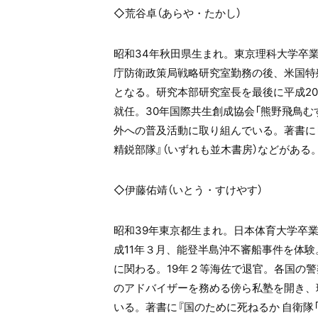
◇荒谷卓（あらや・たかし）
昭和
34
年秋田県生まれ。東京理科大学卒
庁防衛政策局戦略研究室勤務の後、米国特
となる。研究本部研究室長を最後に平成
20
就任。
30
年国際共生創成協会「熊野飛鳥む
外への普及活動に取り組んでいる。著書に
精鋭部隊』（いずれも並木書房）などがある
◇伊藤佑靖（いとう・すけやす）
昭和
39
年東京都生まれ。日本体育大学卒業
成
11
年３月、能登半島沖不審船事件を体験
に関わる。
19
年２等海佐で退官。各国の警
のアドバイザーを務める傍ら私塾を開き、
いる。著書に『国のために死ねるか 自衛隊