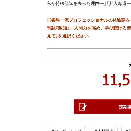
私が特殊部隊を去った理由
―
』『邦人奪還
◎
各界一流プロフェッショナルの体験談を多数
刊誌『致知』。人間力を高め、学び続ける習慣
見て」を選択ください
11,
定期
# リーダーシップ
# 人材育成
#