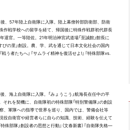
業後、
57
年陸上自衛隊に入隊。陸上幕僚幹部防衛部、防衛
殊作戦学校への留学を経て、帰国後に特殊作戦群初代群長
年退官。一等陸佐。
21
年明治神宮武道場「至誠館」館長に
すびの里」創設。農、学、武を通じて日本文化社会の国内
『戦う者たちへ』『サムライ精神を復活せよ
!
』『特殊部隊
vs.
。
後、海上自衛隊に入隊。「みょうこう」航海長在任中の平
。それを契機に、自衛隊初の特殊部隊「特別警備隊」の創設
察、軍隊への指導で世界を巡り、国内では、警備会社等
現役自衛官や経営者らに自らの知識、技術、経験を伝えて
「特殊部隊」創設者の思想と行動』（文春新書）『自衛隊失格
―