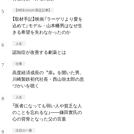
【WEB chichi 限定記事】
【取材手記】映画『ラーゲリより愛を
込めて』モデル・山本幡男はなぜ生
きる希望を失わなかったのか
人生
認知症が改善する劇薬とは
仕事
高度経済成長の〝扉〟を開いた男。
川崎製鉄初代社長・西山弥太郎の息
づかいを聴く
人生
「医者になっても弱い人や貧乏な人
のことを忘れるな」——鎌田實氏の
心の背骨となった父の言葉
注目の一冊