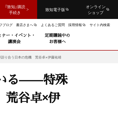
『致知』購読
オンライン
致知電子版
手続き
ショップ
フブログ
書店さまへ
よくあるご質問
採用情報
サイト内検索
ミナー・イベント・
定期購読中の
講演会
お客様へ
が語り合う日本の危機 荒谷卓×伊藤祐靖
いる——特殊
 荒谷卓×伊