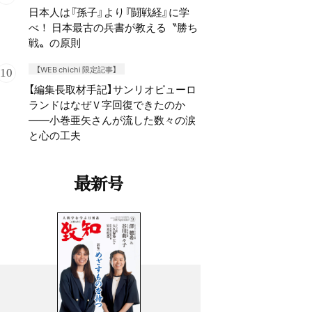
日本人は『孫子』より『闘戦経』に学
べ！ 日本最古の兵書が教える〝勝ち
戦〟の原則
【WEB chichi 限定記事】
【編集長取材手記】サンリオピューロ
ランドはなぜＶ字回復できたのか
——小巻亜矢さんが流した数々の涙
と心の工夫
最新号