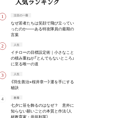
人気ランキング
注目の一冊
なぜ若者たちは笑顔で飛び立ってい
ったのか——ある特攻隊員の最期の
言葉
人生
イチローの目標設定術｜小さなこと
の積み重ねが「とんでもないところ」
に至る唯一の道
人生
《羽生善治×桜井章一》運を手にする
秘訣
教養
七夕に笹を飾るのはなぜ？ 意外に
知らない願いごとの本質と作法（人
材教育家・井垣利英）