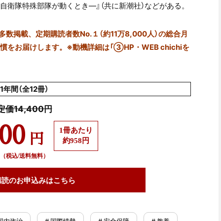
―自衛隊特殊部隊が動くとき―』（共に新潮社）などがある。
掲載、定期購読者数No.１（約11万8,000人）の総合月
をお届けします。※動機詳細は「③HP・WEB chichiを
1年間（全12冊）
定価14,400円
500
1冊あたり
円
約958円
（税込/送料無料）
購読の
お申込みはこちら
 国内政治
# 国際情勢
# 安全保障
# 教養