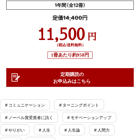
1年間（全12冊）
定価14,400円
11,500
円
（税込/送料無料）
1冊あたり
約958円
定期購読の
お申込みはこちら
# コミュニケーション
# ターニングポイント
# ノーベル賞受賞者に訊く
# モチベーションアップ
# やりがい
# 人生
# 人生論
# 人間力