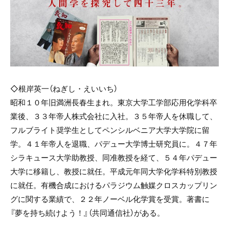
◇根岸英一（ねぎし・えいいち）
昭和１０年旧満洲長春生まれ。東京大学工学部応用化学科卒
業後、３３年帝人株式会社に入社。３５年帝人を休職して、
フルブライト奨学生としてペンシルベニア大学大学院に留
学。４１年帝人を退職、パデュー大学博士研究員に。４７年
シラキュース大学助教授、同准教授を経て、５４年パデュー
大学に移籍し、教授に就任。平成元年同大学化学科特別教授
に就任。有機合成におけるパラジウム触媒クロスカップリン
グに関する業績で、２２年ノーベル化学賞を受賞。著書に
『夢を持ち続けよう！』（共同通信社）がある。