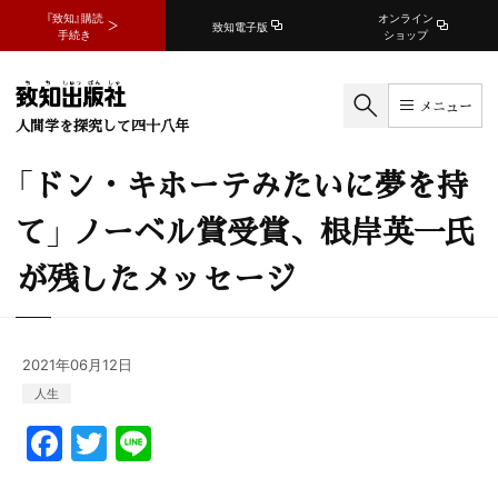
『致知』購読
オンライン
致知電子版
手続き
ショップ
メニュー
人間学を探究して四十八年
「ドン・キホーテみたいに夢を持
て」 ノーベル賞受賞、根岸英一氏
が残したメッセージ
2021年06月12日
人生
F
T
Li
a
w
n