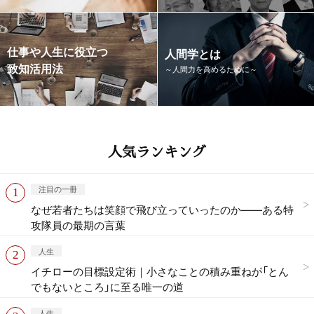
仕事や人生に役立つ
人間学とは
致知活用法
～人間力を高めるために～
人気ランキング
注目の一冊
なぜ若者たちは笑顔で飛び立っていったのか——ある特
攻隊員の最期の言葉
人生
イチローの目標設定術｜小さなことの積み重ねが「とん
でもないところ」に至る唯一の道
人生