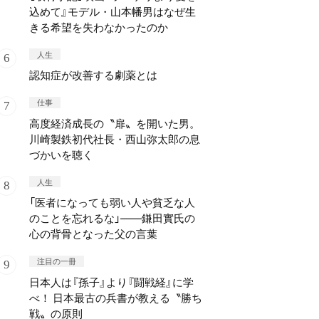
込めて』モデル・山本幡男はなぜ生
きる希望を失わなかったのか
人生
認知症が改善する劇薬とは
仕事
高度経済成長の〝扉〟を開いた男。
川崎製鉄初代社長・西山弥太郎の息
づかいを聴く
人生
「医者になっても弱い人や貧乏な人
のことを忘れるな」——鎌田實氏の
心の背骨となった父の言葉
注目の一冊
日本人は『孫子』より『闘戦経』に学
べ！ 日本最古の兵書が教える〝勝ち
戦〟の原則