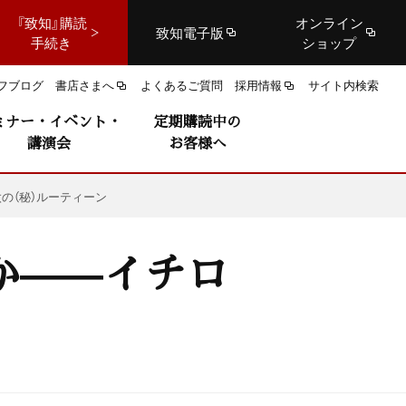
『致知』購読
オンライン
致知電子版
手続き
ショップ
フブログ
書店さまへ
よくあるご質問
採用情報
サイト内検索
ミナー・イベント・
定期購読中の
講演会
お客様へ
太の（秘）ルーティーン
か——イチロ
ン