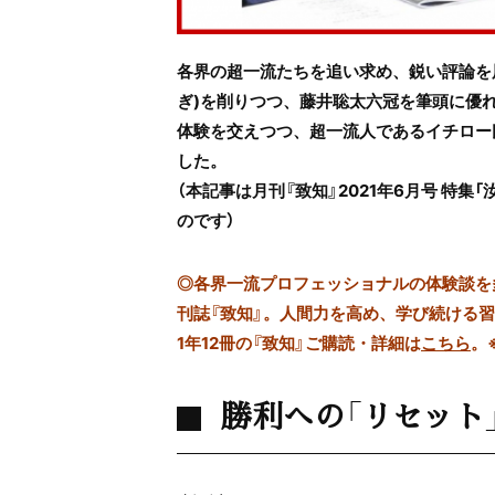
各界の超一流たちを追い求め、鋭い評論を
ぎ)を削りつつ、藤井聡太六冠を筆頭に優
体験を交えつつ、超一流人であるイチロー
した。
（本記事は月刊『致知』2021年6月号 特
のです）
◎
各界一流プロフェッショナルの体験談を多数
刊誌『致知』。人間力を高め、学び続ける
1年12冊の『致知』ご購読・詳細は
こちら
。
勝利への「リセット