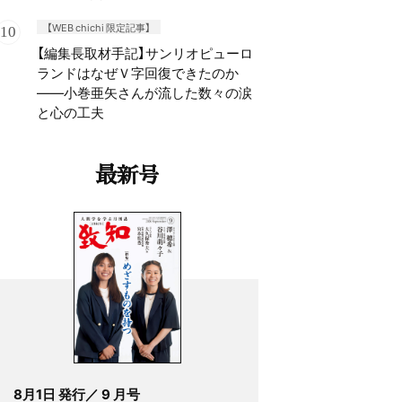
【WEB chichi 限定記事】
【編集長取材手記】サンリオピューロ
ランドはなぜＶ字回復できたのか
——小巻亜矢さんが流した数々の涙
と心の工夫
最新号
8月1日 発行／ 9 月号