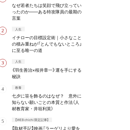
なぜ若者たちは笑顔で飛び立ってい
ったのか——ある特攻隊員の最期の
言葉
人生
イチローの目標設定術｜小さなこと
の積み重ねが「とんでもないところ」
に至る唯一の道
人生
《羽生善治×桜井章一》運を手にする
秘訣
教養
七夕に笹を飾るのはなぜ？ 意外に
知らない願いごとの本質と作法（人
材教育家・井垣利英）
【WEB chichi 限定記事】
【取材手記】映画『ラーゲリより愛を