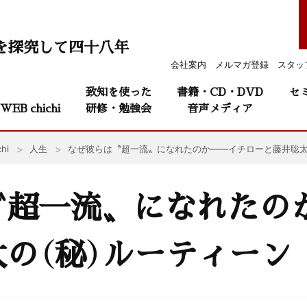
を探究して四十八年
会社案内
メルマガ登録
スタッ
致知を使った
書籍・CD・DVD
セ
WEB chichi
研修・勉強会
音声メディア
hi
人生
なぜ彼らは〝超一流〟になれたのか——イチローと藤井聡
〝超一流〟になれたの
太の（秘）ルーティー