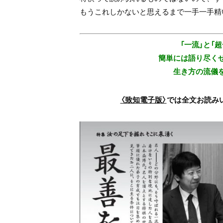
もうこれしかないと思えるまで一手一手精
「一流」と「
簡単には語り尽く
生き方の流儀
〈致知電子版〉
では全文お読み