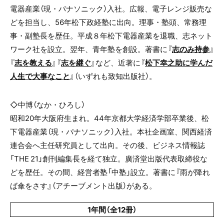
電器産業（現・パナソニック）入社。広報、電子レンジ販売な
どを担当し、56年松下政経塾に出向。理事・塾頭、常務理
事・副塾長を歴任。平成８年松下電器産業を退職、志ネット
ワーク社を設立。翌年、青年塾を創設。著書に『
志のみ持参
』
『
志を教える
』『
志を継ぐ
』など、近著に『
松下幸之助に学んだ
人生で大事なこと
』（いずれも致知出版社）。
◇中博（なか・ひろし）
昭和20年大阪府生まれ。44年京都大学経済学部卒業後、松
下電器産業（現・パナソニック）入社。本社企画室、関西経済
連合会へ主任研究員として出向。その後、ビジネス情報誌
「THE 21」創刊編集長を経て独立。廣済堂出版代表取締役な
どを歴任。その間、経営者塾「中塾」設立。著書に『雨が降れ
ば傘をさす』（アチーブメント出版）がある。
1年間（全12冊）