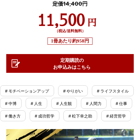
定価14,400円
11,500
円
（税込/送料無料）
1冊あたり
約958円
定期購読の
お申込みはこちら
# モチベーションアップ
# やりがい
# ライフスタイル
# 中博
# 人生
# 人生観
# 人間力
# 仕事
# 働き方
# 成功哲学
# 松下幸之助
# 経営哲学