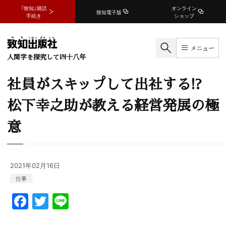
『致知』購読
オンライン
致知電子版
手続き
ショップ
メニュー
人間学を探究して四十八年
社員がスキップして出社する!?
松下幸之助が教える経営発展の極
意
2021年02月16日
仕事
F
T
Li
a
w
n