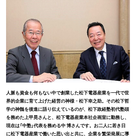
c
itt
e
e
er
b
o
o
k
人脈も資金も何もない中で創業した松下電器産業を一代で世
界的企業に育て上げた経営の神様・松下幸之助。その松下哲
学の神髄を後進に語り伝えているのが、松下政経塾初代塾頭
を務めた上甲晃さんと、松下電器産業本社企画室に勤務し、
現在は「中塾」代表を務める中 博さんです。お二人に若き日
に松下電器産業で働いた思い出と共に、企業を繁栄発展に導