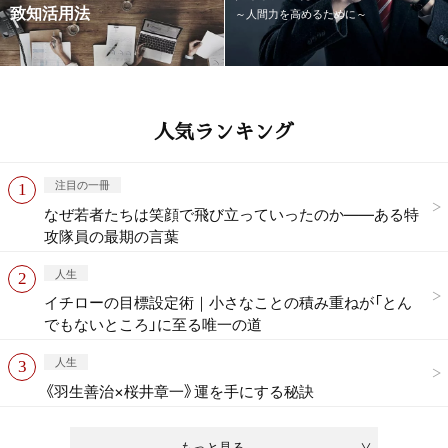
致知活用法
～人間力を高めるために～
人気ランキング
注目の一冊
なぜ若者たちは笑顔で飛び立っていったのか——ある特
攻隊員の最期の言葉
人生
イチローの目標設定術｜小さなことの積み重ねが「とん
でもないところ」に至る唯一の道
人生
《羽生善治×桜井章一》運を手にする秘訣
もっと見る