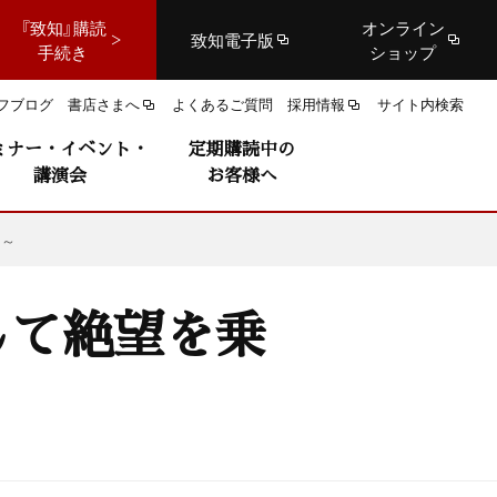
『致知』購読
オンライン
致知電子版
手続き
ショップ
フブログ
書店さまへ
よくあるご質問
採用情報
サイト内検索
ミナー・イベント・
定期購読中の
講演会
お客様へ
きた～
して絶望を乗