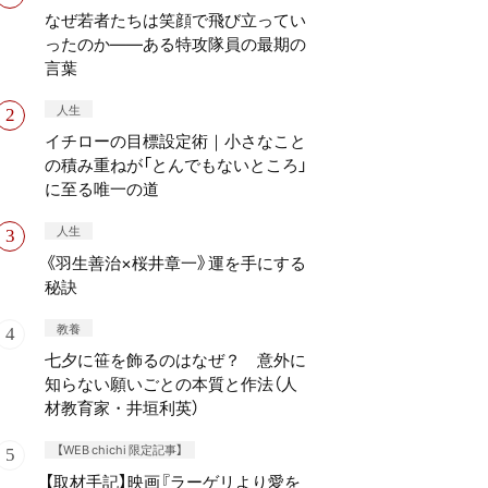
なぜ若者たちは笑顔で飛び立ってい
ったのか——ある特攻隊員の最期の
言葉
人生
イチローの目標設定術｜小さなこと
の積み重ねが「とんでもないところ」
に至る唯一の道
人生
《羽生善治×桜井章一》運を手にする
秘訣
教養
七夕に笹を飾るのはなぜ？ 意外に
知らない願いごとの本質と作法（人
材教育家・井垣利英）
【WEB chichi 限定記事】
【取材手記】映画『ラーゲリより愛を