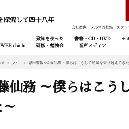
を探究して四十八年
会社案内
メルマガ登録
スタッ
致知を使った
書籍・CD・DVD
セ
WEB chichi
研修・勉強会
音声メディア
hi
人生
恩田聖敬×佐藤仙務 ～僕らはこうして絶望を乗り越えて
藤仙務 ～僕らはこう
た～