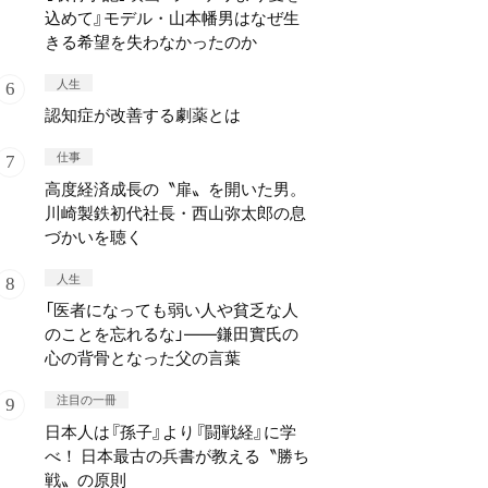
込めて』モデル・山本幡男はなぜ生
きる希望を失わなかったのか
人生
認知症が改善する劇薬とは
仕事
高度経済成長の〝扉〟を開いた男。
川崎製鉄初代社長・西山弥太郎の息
づかいを聴く
人生
「医者になっても弱い人や貧乏な人
のことを忘れるな」——鎌田實氏の
心の背骨となった父の言葉
注目の一冊
日本人は『孫子』より『闘戦経』に学
べ！ 日本最古の兵書が教える〝勝ち
戦〟の原則