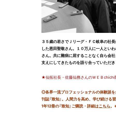
３５歳の若さでＪリーグ・ＦＣ岐阜の社長
した恩田聖敬さん。１０万人に一人といわ
さん。共に難病に屈することなく自ら会社
支えにしてきたものを語り合っていただき
★仙拓社長・佐藤仙務さんのＷＥＢchich
◎
各界一流プロフェッショナルの体験談を多数
刊誌『致知』。人間力を高め、学び続ける
1年12冊の『致知』ご購読・詳細は
こちら
。