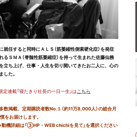
に就任すると同時にＡＬＳ（筋萎縮性側索硬化症）を発症
れるＳＭＡ（脊髄性筋萎縮症）を持って生まれた佐藤仙務
を立ち上げ、仕事・人生を切り開いてきたお二人に、心の
ました。
i限定連載「寝たきり社長の一日一生」は
こちら
掲載、定期購読者数No.１（約11万8,000人）の総合月
習慣をお届けします。
※動機詳細は「③HP・WEB chichiを見て」を選択ください