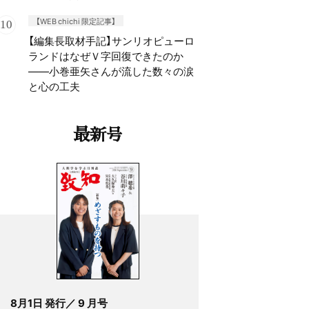
【WEB chichi 限定記事】
【編集長取材手記】サンリオピューロ
ランドはなぜＶ字回復できたのか
——小巻亜矢さんが流した数々の涙
と心の工夫
最新号
8月1日 発行／ 9 月号