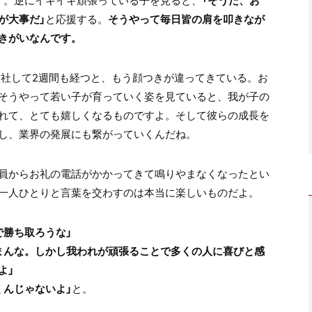
す。逆にイキイキ頑張っている子を見ると、
「そうだ、お
が大事だ」
と応援する。
そうやって毎日皆の肩を叩きなが
きがいなんです。
入社して2週間も経つと、もう顔つきが違ってきている。お
そうやって若い子が育っていく姿を見ていると、我が子の
れて、とても嬉しくなるものですよ。そして彼らの成長を
し、業界の発展にも繋がっていくんだね。
員からお礼の電話がかかってきて鳴りやまなくなったとい
一人ひとりと言葉を交わすのは本当に楽しいものだよ。
で勝ち取ろうな」
まんな。しかし我われが頑張ることで多くの人に喜びと感
よ」
くんじゃないよ」
と。