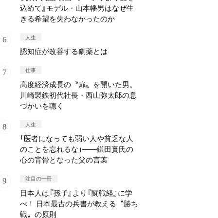
込めて』モデル・山本幡男はなぜ生
きる希望を失わなかったのか
人生
認知症が改善する劇薬とは
仕事
高度経済成長の〝扉〟を開いた男。
川崎製鉄初代社長・西山弥太郎の息
づかいを聴く
人生
「医者になっても弱い人や貧乏な人
のことを忘れるな」——鎌田實氏の
心の背骨となった父の言葉
注目の一冊
日本人は『孫子』より『闘戦経』に学
べ！ 日本最古の兵書が教える〝勝ち
戦〟の原則