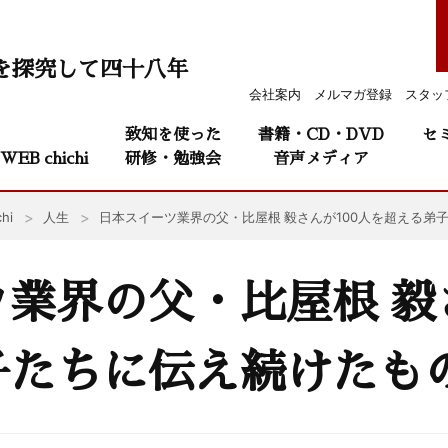
を探究して四十八年
会社案内
メルマガ登録
スタッ
致知を使った
書籍・CD・DVD
セ
WEB chichi
研修・勉強会
音声メディア
hi
人生
日本スイーツ業界の父・比屋根 毅さんが100人を超える弟
業界の父・比屋根 毅さ
子たちに伝え続けたも