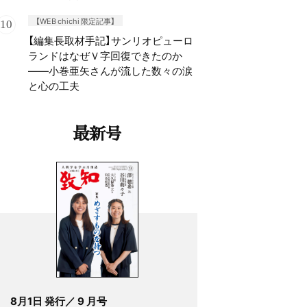
【WEB chichi 限定記事】
【編集長取材手記】サンリオピューロ
ランドはなぜＶ字回復できたのか
——小巻亜矢さんが流した数々の涙
と心の工夫
最新号
8月1日 発行／ 9 月号