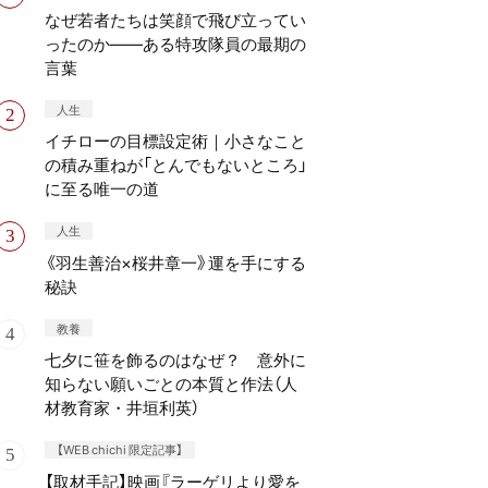
なぜ若者たちは笑顔で飛び立ってい
ったのか——ある特攻隊員の最期の
言葉
人生
イチローの目標設定術｜小さなこと
の積み重ねが「とんでもないところ」
に至る唯一の道
人生
《羽生善治×桜井章一》運を手にする
秘訣
教養
七夕に笹を飾るのはなぜ？ 意外に
知らない願いごとの本質と作法（人
材教育家・井垣利英）
【WEB chichi 限定記事】
【取材手記】映画『ラーゲリより愛を