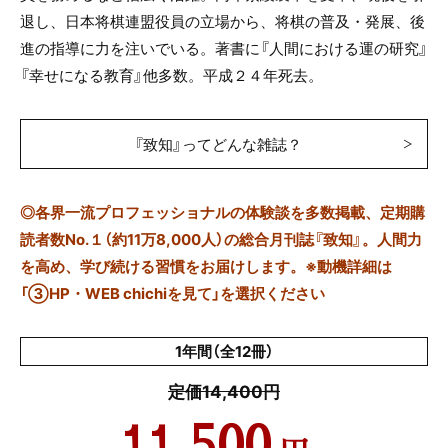
退し、日本将棋連盟役員の立場から、将棋の普及・発展、後
進の指導に力を注いでいる。著書に『人間における運の研究』
『幸せになる教育』他多数。平成２４年死去。
『致知』ってどんな雑誌？
◎
各界一流プロフェッショナルの体験談を多数掲載、定期購
読者数No.１（約11万8,000人）の総合月刊誌『致知』。人間力
を高め、学び続ける習慣をお届けします。※動機詳細は
「③HP・WEB chichiを見て」を選択ください
1年間（全12冊）
定価14,400円
11,500