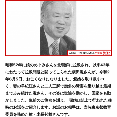
c
itt
e
e
er
b
o
o
k
昭和52年に娘のめぐみさんを北朝鮮に拉致され、以来43年
にわたって拉致問題と闘ってこられた横田滋さんが、令和2
年6月5日、お亡くなりになりました。愛娘を取り戻すべ
く、妻の早紀江さんと二人三脚で幾多の障害を乗り越え最期
まで歩み続けた滋さん。その姿は世論を動かし、国家をも動
かしました。生前のご偉功を讃え、『致知』誌上で行われた往
時のお話をご紹介します。お話のお相手は、当時東京都教育
委員を務めた故・米長邦雄さんです。