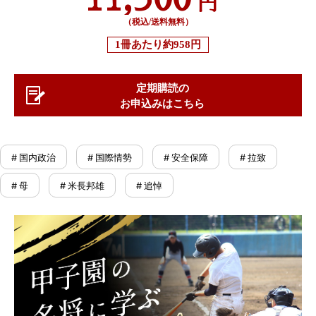
円
（税込/送料無料）
1冊あたり
約958円
定期購読の
お申込みはこちら
# 国内政治
# 国際情勢
# 安全保障
# 拉致
# 母
# 米長邦雄
# 追悼