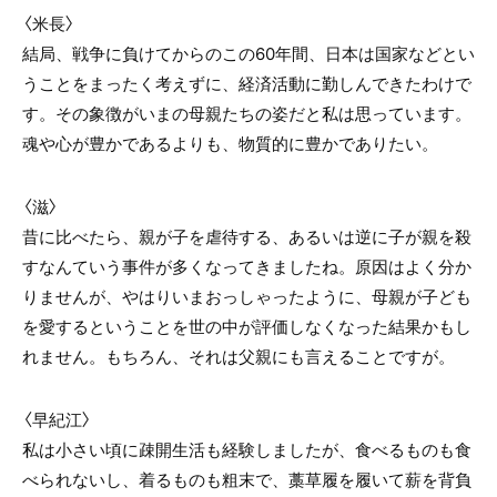
〈米長〉
結局、戦争に負けてからのこの60年間、日本は国家などとい
うことをまったく考えずに、経済活動に勤しんできたわけで
す。その象徴がいまの母親たちの姿だと私は思っています。
魂や心が豊かであるよりも、物質的に豊かでありたい。
〈滋〉
昔に比べたら、親が子を虐待する、あるいは逆に子が親を殺
すなんていう事件が多くなってきましたね。原因はよく分か
りませんが、やはりいまおっしゃったように、母親が子ども
を愛するということを世の中が評価しなくなった結果かもし
れません。もちろん、それは父親にも言えることですが。
〈早紀江〉
私は小さい頃に疎開生活も経験しましたが、食べるものも食
べられないし、着るものも粗末で、藁草履を履いて薪を背負