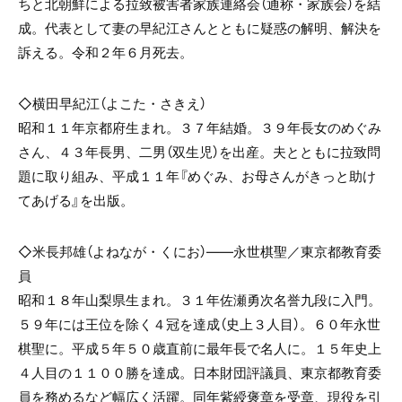
ちと北朝鮮による拉致被害者家族連絡会（通称・家族会）を結
成。代表として妻の早紀江さんとともに疑惑の解明、解決を
訴える。令和２年６月死去。
◇横田早紀江（よこた・さきえ）
昭和１１年京都府生まれ。３７年結婚。３９年長女のめぐみ
さん、４３年長男、二男（双生児）を出産。夫とともに拉致問
題に取り組み、平成１１年『めぐみ、お母さんがきっと助け
てあげる』を出版。
◇米長邦雄（よねなが・くにお）――永世棋聖／東京都教育委
員
昭和１８年山梨県生まれ。３１年佐瀬勇次名誉九段に入門。
５９年には王位を除く４冠を達成（史上３人目）。６０年永世
棋聖に。平成５年５０歳直前に最年長で名人に。１５年史上
４人目の１１００勝を達成。日本財団評議員、東京都教育委
員を務めるなど幅広く活躍。同年紫綬褒章を受章、現役を引