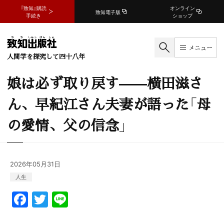
『致知』購読
オンライン
致知電子版
手続き
ショップ
メニュー
人間学を探究して四十八年
娘は必ず取り戻す——横田滋さ
ん、早紀江さん夫妻が語った「母
の愛情、父の信念」
2026年05月31日
人生
F
T
Li
a
w
n