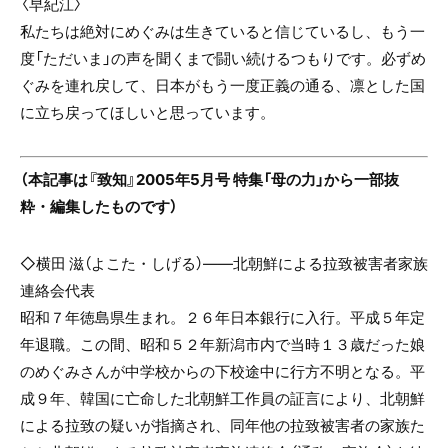
〈早紀江〉
私たちは絶対にめぐみは生きていると信じているし、もう一
度「ただいま」の声を聞くまで闘い続けるつもりです。必ずめ
ぐみを連れ戻して、日本がもう一度正義の通る、凛とした国
に立ち戻ってほしいと思っています。
（本記事は『致知』2005年5月号 特集「母の力」から一部抜
粋・編集したものです）
◇横田 滋（よこた・しげる）――北朝鮮による拉致被害者家族
連絡会代表
昭和７年徳島県生まれ。２６年日本銀行に入行。平成５年定
年退職。この間、昭和５２年新潟市内で当時１３歳だった娘
のめぐみさんが中学校からの下校途中に行方不明となる。平
成９年、韓国に亡命した北朝鮮工作員の証言により、北朝鮮
による拉致の疑いが指摘され、同年他の拉致被害者の家族た