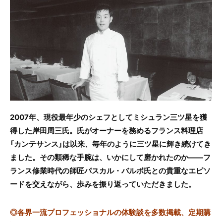
c
itt
e
e
er
b
o
o
k
2007年、現役最年少のシェフとしてミシュラン三ツ星を獲
得した岸田周三氏。氏がオーナーを務めるフランス料理店
「カンテサンス」は以来、毎年のように三ツ星に輝き続けてき
ました。その類稀な手腕は、いかにして磨かれたのか――フ
ランス修業時代の師匠パスカル・バルボ氏との貴重なエピソ
ードを交えながら、歩みを振り返っていただきました。
◎
各界一流プロフェッショナルの体験談を多数掲載、定期購