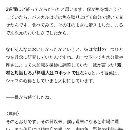
2週間ほど経ってからだったと思います。僕が魚を焼こうと
していたら、パスカルはその魚を取り上げて自分で焼いて見
せたんです。食べてみて、その味のよさに驚きました。まる
で別次元のおいしさでしたから。
なぜそんなにおいしかったかというと、彼は食材の一つひと
つを丹念に研究していたんですね。肉一つ取っても水分量や
厚さによって火加減を微妙に調整していた。彼が言った
「素
材と対話しろ」「料理人はロボットではない」
という言葉は、
シェフの心得としていまも大切にしています。
――目から鱗でしたね。
〈岸田〉
そのとおりです。その日以来、僕は週末になると市場に通
い、また休日には精肉店で働いて、肉や魚、野菜の状態が毎