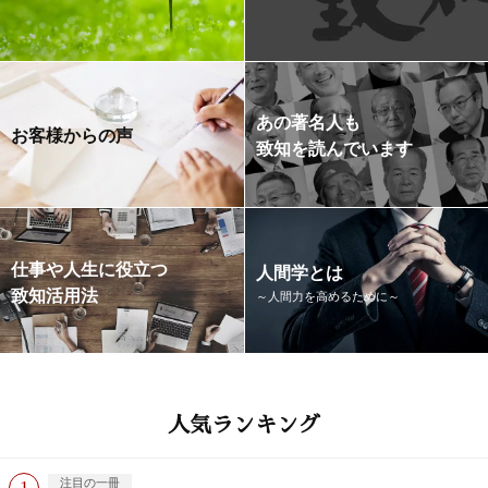
あの著名人も
お客様からの声
致知を読んでいます
仕事や人生に役立つ
人間学とは
致知活用法
～人間力を高めるために～
人気ランキング
注目の一冊