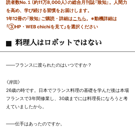
読者数No.１（約11万8,000人）の総合月刊誌『致知』。人間力
を高め、学び続ける習慣をお届けします。
1年12冊の『致知』ご購読・詳細は
こちら
。
※動機詳細は
「③HP・WEB chichiを見て」を選択ください
料理人はロボットではない
――フランスに渡られたのはいつですか？
〈岸田〉
26歳の時です。日本でフランス料理の基礎を学んだ後は本場
フランスで3年間修業し、30歳までには料理長になろうと考
えていましたから。
――伝手はあったのですか。