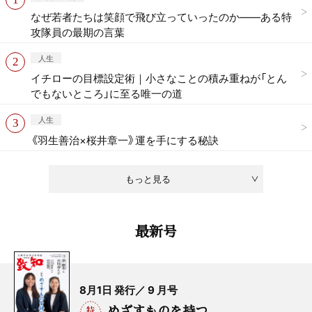
なぜ若者たちは笑顔で飛び立っていったのか——ある特
攻隊員の最期の言葉
人生
イチローの目標設定術｜小さなことの積み重ねが「とん
でもないところ」に至る唯一の道
人生
《羽生善治×桜井章一》運を手にする秘訣
もっと見る
最新号
8月1日 発行／ 9 月号
めざすものを持つ