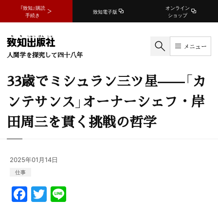
『致知』購読
オンライン
致知電子版
手続き
ショップ
メニュー
人間学を探究して四十八年
33歳でミシュラン三ツ星——「カ
ンテサンス」オーナーシェフ・岸
田周三を貫く挑戦の哲学
2025年01月14日
仕事
F
T
Li
a
w
n