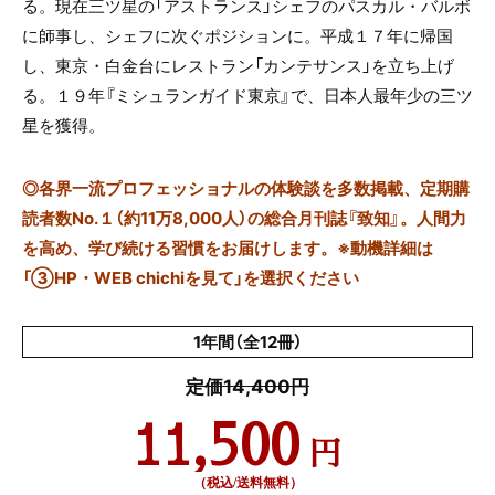
る。現在三ツ星の「アストランス」シェフのパスカル・バルボ
に師事し、シェフに次ぐポジションに。平成１７年に帰国
し、東京・白金台にレストラン「カンテサンス」を立ち上げ
る。１９年『ミシュランガイド東京』で、日本人最年少の三ツ
星を獲得。
◎
各界一流プロフェッショナルの体験談を多数掲載、定期購
読者数No.１（約11万8,000人）の総合月刊誌『致知』。人間力
を高め、学び続ける習慣をお届けします。※動機詳細は
「③HP・WEB chichiを見て」を選択ください
1年間（全12冊）
定価14,400円
11,500
円
（税込/送料無料）