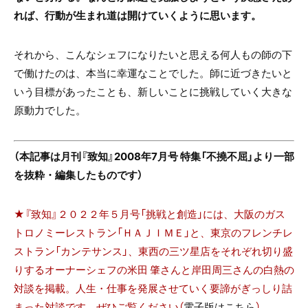
れば、行動が生まれ道は開けていくように思います。
それから、こんなシェフになりたいと思える何人もの師の下
で働けたのは、本当に幸運なことでした。師に近づきたいと
いう目標があったことも、新しいことに挑戦していく大きな
原動力でした。
（本記事は月刊『致知』2008年7月号 特集「不撓不屈」より一部
を抜粋・編集したものです）
★『致知』２０２２年５月号「挑戦と創造」には、大阪のガス
トロノミーレストラン「ＨＡＪＩＭＥ」と、東京のフレンチレ
ストラン「カンテサンス」、東西の三ツ星店をそれぞれ切り盛
りするオーナーシェフの米田 肇さんと岸田周三さんの白熱の
対談を掲載。人生・仕事を発展させていく要諦がぎっしり詰
まった対談です。ぜひご覧ください（
電子版はこちら
）