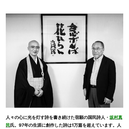
c
itt
e
e
er
b
o
o
k
人々の心に光を灯す詩を書き続けた宿願の国民詩人・
坂村真
民
氏。97年の生涯に創作した詩は1万篇を超えています。人