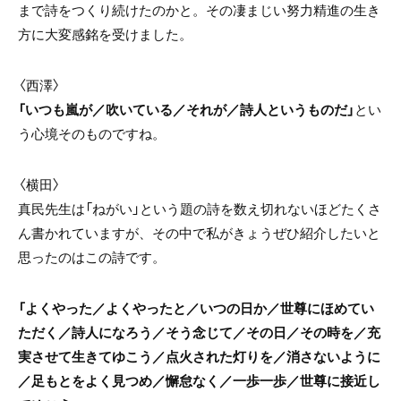
まで詩をつくり続けたのかと。その凄まじい努力精進の生き
方に大変感銘を受けました。
〈西澤〉
「いつも嵐が／吹いている／それが／詩人というものだ」
とい
う心境そのものですね。
〈横田〉
真民先生は「ねがい」という題の詩を数え切れないほどたくさ
ん書かれていますが、その中で私がきょうぜひ紹介したいと
思ったのはこの詩です。
「よくやった／よくやったと／いつの日か／世尊にほめてい
ただく／詩人になろう／そう念じて／その日／その時を／充
実させて生きてゆこう／点火された灯りを／消さないように
／足もとをよく見つめ／懈怠なく／一歩一歩／世尊に接近し