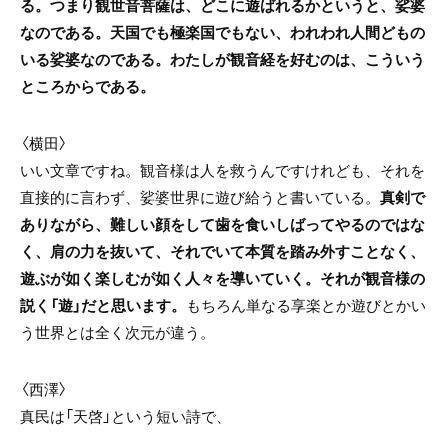
る。つまり観世音菩薩は、どこに遊ばれるかというと、娑婆
なのである。天国でも極楽国でもない、われわれ人間どもの
いる娑婆なのである。わたしが観音経を好むのは、こういう
ところからである。
〈横田〉
いい文章ですね。観音様は人を救うんですけれども、それを
直接的に言わず、娑婆世界に遊び給うと書いている。
真剣で
ありながら、難しい顔をして歯を食いしばってやるのではな
く、肩の力を抜いて、それでいて本質を踏み外すことなく、
遊ぶが如く楽しむが如く人々を導いていく。それが観音様の
説く「遊」だと思います。
もちろん単なる享楽とか遊びとかい
う世界とは全く次元が違う。
〈西澤〉
真民は「天啓」という短い詩で、