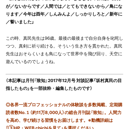
が／ないからです／人間では／とてもできないから／鳥にな
ります／今年は酉年／しんみんよ／しっかりしろと／新年に
／誓いました」
この時、真民先生は96歳。最後の最後まで自分自身を叱咤し
つつ、真剣に祈り続ける。そういう生き方を貫かれた。真民
先生はおそらくいまも鳥になって世界中を飛び回り、天空に
遊んでいるのでしょうね。
（
本記事は月刊『致知』2017年12月号 対談記事「坂村真民の目
指したもの」を一部抜粋・編集したものです）
◎
各界一流プロフェッショナルの体験談を多数掲載、定期購
読者数No.１（約11万8,000人）の総合月刊誌『致知』。人間力
を高め、学び続ける習慣をお届けします。※動機詳細は
「③HP・WEB chichiを見て」を選択ください