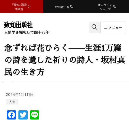
『致知』購読
オンライン
致知電子版
手続き
ショップ
メニュー
人間学を探究して四十八年
念ずれば花ひらく——生涯1万篇
の詩を遺した祈りの詩人・坂村真
民の生き方
2024年12月11日
人生
F
T
Li
a
w
n