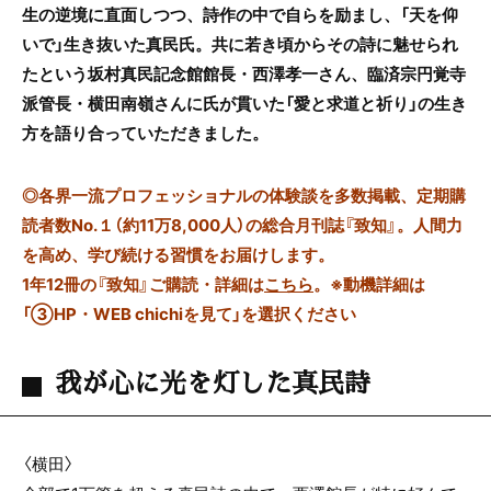
生の逆境に直面しつつ、詩作の中で自らを励まし、「天を仰
いで」生き抜いた真民氏。共に若き頃からその詩に魅せられ
たという坂村真民記念館館長・西澤孝一さん、臨済宗円覚寺
派管長・横田南嶺さんに氏が貫いた「愛と求道と祈り」の生き
方を語り合っていただきました。
◎
各界一流プロフェッショナルの体験談を多数掲載、定期購
読者数No.１（約11万8,000人）の総合月刊誌『致知』。人間力
を高め、学び続ける習慣をお届けします。
1年12冊の『致知』ご購読・詳細は
こちら
。
※動機詳細は
「③HP・WEB chichiを見て」を選択ください
我が心に光を灯した真民詩
〈横田〉