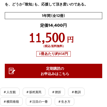
を、どうか『致知』も、応援して頂き度いのである。
1年間（全12冊）
定価14,400円
11,500
円
（税込/送料無料）
1冊あたり
約958円
定期購読の
お申込みはこちら
# 人生観
# 坂村真民
# 挫折
# 教訓
# 横田南嶺
# 注目の一冊
# 生き方