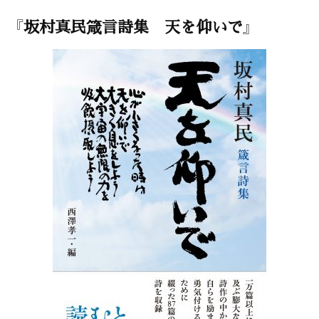
『坂村真民箴言詩集 天を仰いで』