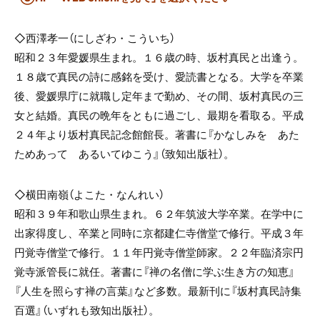
◇西澤孝一（にしざわ・こういち）
昭和２３年愛媛県生まれ。１６歳の時、坂村真民と出逢う。
１８歳で真民の詩に感銘を受け、愛読書となる。大学を卒業
後、愛媛県庁に就職し定年まで勤め、その間、坂村真民の三
女と結婚。真民の晩年をともに過ごし、最期を看取る。平成
２４年より坂村真民記念館館長。著書に『かなしみを あた
ためあって あるいてゆこう』（致知出版社）。
◇横田南嶺（よこた・なんれい）
昭和３９年和歌山県生まれ。６２年筑波大学卒業。在学中に
出家得度し、卒業と同時に京都建仁寺僧堂で修行。平成３年
円覚寺僧堂で修行。１１年円覚寺僧堂師家。２２年臨済宗円
覚寺派管長に就任。著書に『禅の名僧に学ぶ生き方の知恵』
『人生を照らす禅の言葉』など多数。最新刊に『坂村真民詩集
百選』（いずれも致知出版社）。