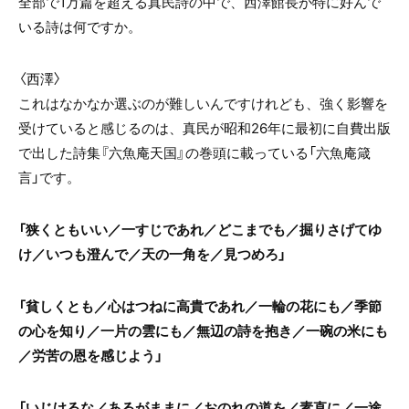
全部で1万篇を超える真民詩の中で、西澤館長が特に好んで
いる詩は何ですか。
〈西澤〉
これはなかなか選ぶのが難しいんですけれども、強く影響を
受けていると感じるのは、真民が昭和26年に最初に自費出版
で出した詩集『六魚庵天国』の巻頭に載っている「六魚庵箴
言」です。
「狭くともいい／一すじであれ／どこまでも／掘りさげてゆ
け／いつも澄んで／天の一角を／見つめろ」
「貧しくとも／心はつねに高貴であれ／一輪の花にも／季節
の心を知り／一片の雲にも／無辺の詩を抱き／一碗の米にも
／労苦の恩を感じよう」
「いじけるな／あるがままに／おのれの道を／素直に／一途