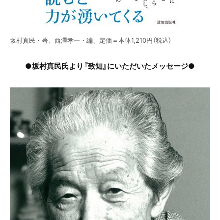
坂村真民・著、西澤孝一・編、定価＝本体1,210円（税込）
●坂村真民氏より『致知』にいただいたメッセージ●