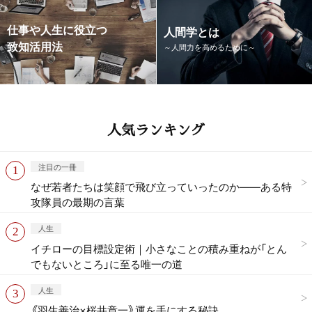
仕事や人生に役立つ
人間学とは
致知活用法
～人間力を高めるために～
人気ランキング
注目の一冊
なぜ若者たちは笑顔で飛び立っていったのか——ある特
攻隊員の最期の言葉
人生
イチローの目標設定術｜小さなことの積み重ねが「とん
でもないところ」に至る唯一の道
人生
《羽生善治×桜井章一》運を手にする秘訣