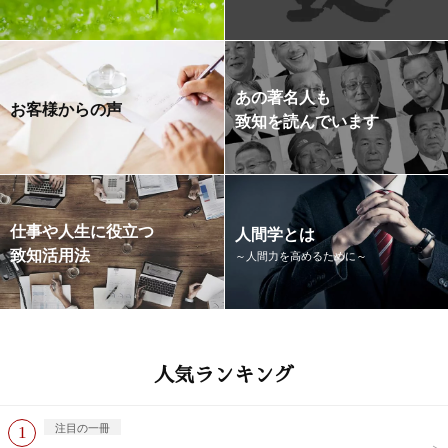
あの著名人も
お客様からの声
致知を読んでいます
仕事や人生に役立つ
人間学とは
致知活用法
～人間力を高めるために～
人気ランキング
注目の一冊