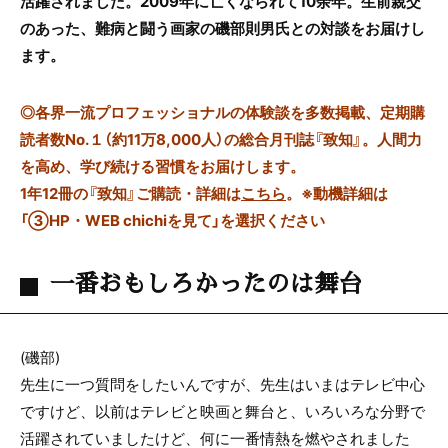
活躍されました。2009年に亡くなられて10余年。生前親交
のあった、難病と闘う画家の磯部則男氏との対談をお届けし
ます。
◎
各界一流プロフェッショナルの体験談を多数掲載、定期購
読者数No.１（約11万8,000人）の総合月刊誌『致知』。人間力
を高め、学び続ける習慣をお届けします。
1年12冊の『致知』ご購読・詳細は
こちら
。
※動機詳細は
「③HP・WEB chichiを見て」を選択ください
一番おもしろかったのは舞台
(磯部)
先生に一つ質問をしたいんですが、先生はいまはテレビ中心
ですけど、以前はテレビと映画と舞台と、いろいろな分野で
活躍されていましたけど、何に一番情熱を燃やされました