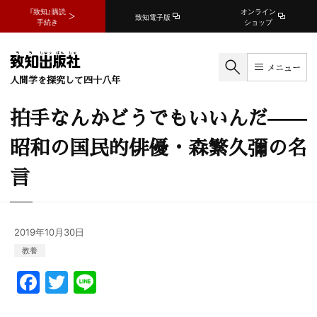
『致知』購読
オンライン
致知電子版
手続き
ショップ
メニュー
人間学を探究して四十八年
拍手なんかどうでもいいんだ——
昭和の国民的俳優・森繁久彌の名
言
2019年10月30日
教養
F
T
Li
a
w
n