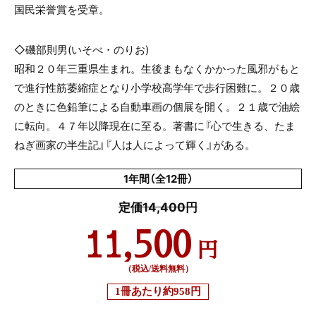
国民栄誉賞を受章。
◇磯部則男(いそべ・のりお)
昭和２０年三重県生まれ。生後まもなくかかった風邪がもと
で進行性筋萎縮症となり小学校高学年で歩行困難に。２０歳
のときに色鉛筆による自動車画の個展を開く。２１歳で油絵
に転向。４７年以降現在に至る。著書に『心で生きる、たま
ねぎ画家の半生記』『人は人によって輝く』がある。
1年間（全12冊）
定価14,400円
11,500
円
（税込/送料無料）
1冊あたり
約958円