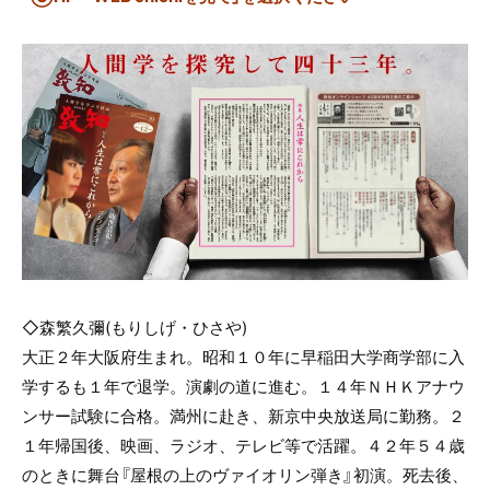
◇森繁久彌(もりしげ・ひさや)
大正２年大阪府生まれ。昭和１０年に早稲田大学商学部に入
学するも１年で退学。演劇の道に進む。１４年ＮＨＫアナウ
ンサー試験に合格。満州に赴き、新京中央放送局に勤務。２
１年帰国後、映画、ラジオ、テレビ等で活躍。４２年５４歳
のときに舞台『屋根の上のヴァイオリン弾き』初演。死去後、