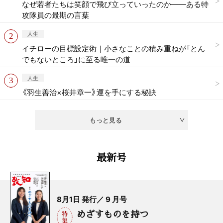
なぜ若者たちは笑顔で飛び立っていったのか——ある特
攻隊員の最期の言葉
人生
イチローの目標設定術｜小さなことの積み重ねが「とん
でもないところ」に至る唯一の道
人生
《羽生善治×桜井章一》運を手にする秘訣
もっと見る
最新号
8月1日 発行／ 9 月号
めざすものを持つ