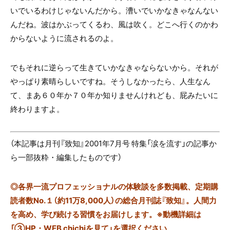
いでいるわけじゃないんだから。漕いでいかなきゃなんない
んだね。波はかぶってくるわ、風は吹く。どこへ行くのかわ
からないように流されるのよ。
でもそれに逆らって生きていかなきゃならないから。それが
やっぱり素晴らしいですね。そうしなかったら、人生なん
て、まあ６０年か７０年か知りませんけれども、屁みたいに
終わりますよ。
（本記事は月刊『致知』2001年7月号 特集「涙を流す」の記事か
ら一部抜粋・編集したものです）
◎
各界一流プロフェッショナルの体験談を多数掲載、定期購
読者数No.１（約11万8,000人）の総合月刊誌『致知』。人間力
を高め、学び続ける習慣をお届けします。※動機詳細は
「③HP・WEB chichiを見て」を選択ください