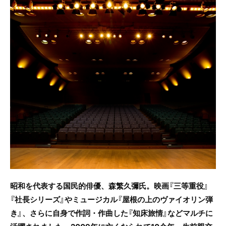
c
itt
e
e
er
b
o
o
k
昭和を代表する国民的俳優、森繁久彌氏。映画『三等重役』
『社長シリーズ』やミュージカル『屋根の上のヴァイオリン弾
き』、さらに自身で作詞・作曲した『知床旅情』などマルチに