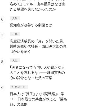
込めて』モデル・山本幡男はなぜ生
きる希望を失わなかったのか
人生
認知症が改善する劇薬とは
仕事
高度経済成長の〝扉〟を開いた男。
川崎製鉄初代社長・西山弥太郎の息
づかいを聴く
人生
「医者になっても弱い人や貧乏な人
のことを忘れるな」——鎌田實氏の
心の背骨となった父の言葉
注目の一冊
日本人は『孫子』より『闘戦経』に学
べ！ 日本最古の兵書が教える〝勝ち
戦〟の原則