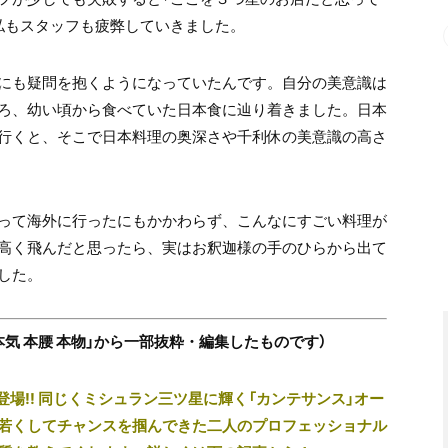
私もスタッフも疲弊していきました。
にも疑問を抱くようになっていたんです。自分の美意識は
ろ、幼い頃から食べていた日本食に辿り着きました。日本
行くと、そこで日本料理の奥深さや千利休の美意識の高さ
って海外に行ったにもかかわらず、こんなにすごい料理が
高く飛んだと思ったら、実はお釈迦様の手のひらから出て
した。
「本気 本腰 本物」から一部抜粋・編集したものです）
び登場!! 同じくミシュラン三ツ星に輝く「カンテサンス」オー
若くしてチャンスを掴んできた二人のプロフェッショナル