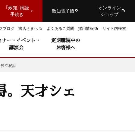
『致知』購読
オンライン
致知電子版
手続き
ショップ
フブログ
書店さまへ
よくあるご質問
採用情報
サイト内検索
ミナー・イベント・
定期購読中の
講演会
お客様へ
の独立秘話
得。天才シェ