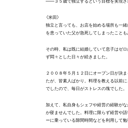
――３５歳で独立するという目標を実現さ
〈米田〉
独立と言っても、お店を始める場所も一緒
を患っていた父が急死してしまったことも
その時、私は既に結婚していて息子はゼロ
ず悶々とした日々が続きました。
２００８年５月１２日にオープン日が決ま
たが、皆素人ばかり。料理を教える以前に
でしたので、毎日がストレスの塊でした。
加えて、私自身もシェフや経営の経験がな
か寝ませんでした。料理に限らず経営や語
ーに乗っている隙間時間などを利用して勉