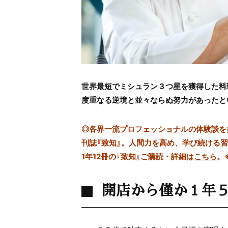
世界最短でミシュラン３つ星を獲得した料
度重なる逆境と並々ならぬ努力があったと
◎
各界一流プロフェッショナルの体験談を多数
刊誌『致知』。人間力を高め、学び続ける
1年12冊の『致知』ご購読・詳細は
こちら
。
開店から僅か１年