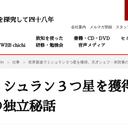
を探究して四十八年
会社案内
メルマガ登録
スタッ
致知を使った
書籍・CD・DVD
セ
WEB chichi
研修・勉強会
音声メディア
hi
仕事
世界最速でミシュラン３つ星を獲得。天才シェフ・米田肇
ミシュラン３つ星を獲
の独立秘話