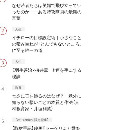
なぜ若者たちは笑顔で飛び立ってい
ったのか——ある特攻隊員の最期の
言葉
人生
イチローの目標設定術｜小さなこと
の積み重ねが「とんでもないところ」
に至る唯一の道
人生
《羽生善治×桜井章一》運を手にする
秘訣
教養
七夕に笹を飾るのはなぜ？ 意外に
知らない願いごとの本質と作法（人
材教育家・井垣利英）
【WEB chichi 限定記事】
【取材手記】映画『ラーゲリより愛を