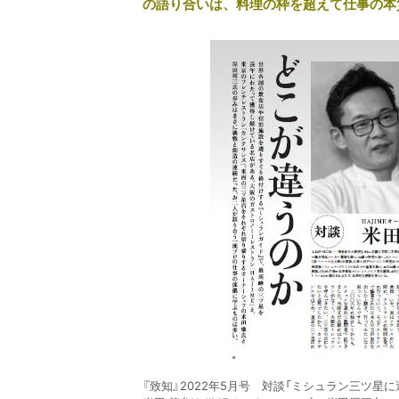
の語り合いは、料理の枠を超えて仕事の本
『致知』2022年5月号 対談「ミシュラン三ツ星