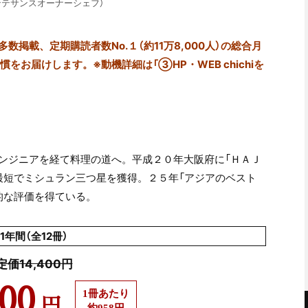
カンテサンスオーナーシェフ）
掲載、定期購読者数No.１（約11万8,000人）の総合月
をお届けします。※動機詳細は「③HP・WEB chichiを
ンジニアを経て料理の道へ。平成２０年大阪府に「ＨＡＪ
最短でミシュラン三つ星を獲得。２５年「アジアのベスト
的な評価を得ている。
1年間（全12冊）
定価14,400円
500
1冊あたり
円
約958円