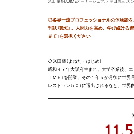
米田 肇（HAJIMEオーナーシェフ）× 岸田周三（
◎
各界一流プロフェッショナルの体験談を多数
刊誌『致知』。人間力を高め、学び続ける習慣
見て」を選択ください
◇米田肇（よねだ・はじめ）
昭和４７年大阪府生まれ。大学卒業後、エ
ＩＭＥ」を開業。その１年５か月後に世界
レストラン５０」に選出されるなど、世界
11,