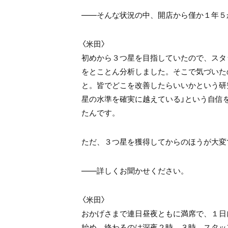
――そんな状況の中、開店から僅か１年５
〈米田〉
初めから３つ星を目指していたので、スタ
をとことん分析しました。そこで気づいた
と。皆でどこを改善したらいいかという研
星の水準を確実に越えている」という自信
たんです。
ただ、３つ星を獲得してからのほうが大変
――詳しくお聞かせください。
〈米田〉
おかげさまで連日昼夜ともに満席で、１日
始め、終わるのは深夜２時、３時。スタッ