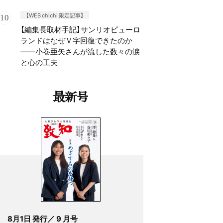
【WEB chichi 限定記事】
【編集長取材手記】サンリオピューロ
ランドはなぜＶ字回復できたのか
——小巻亜矢さんが流した数々の涙
と心の工夫
最新号
8月1日 発行／ 9 月号