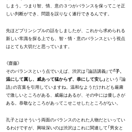
しまう。つまり智、情、意の３つがバランスを保ってこそ正
しい判断ができ、問題を誤りなく遂行できるんです。
先ほどプリンシプルの話をしましたが、これから求められる
新しい常識を探る上でも、智・情・意のバランスという視点
はとても大切だと思っています。
〈齋藤〉
そのバランスという点でいえば、渋沢は『論語講義』で
「子、
温にして厲し、威あって猛からず、恭にして安し」
という『論
語』の言葉を引用していますね。温和なようだけれども厳粛
で激しいところがある、威厳はあるが、その中には優しさが
ある。恭敬なところがあってこせこせしたところがない。
孔子とはそういう両面のバランスのとれた人物だといってい
るわけですが、興味深いのは渋沢はこれに関連して「男女と