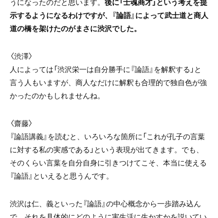
うになったのだと思います。
後に「士魂商才」という考えを提
示するようになるわけですが、『論語』によって武士道と商人
道の橋を架けたのがまさに渋沢でした。
〈渋澤〉
人によっては「渋沢栄一は自分勝手に『論語』を解釈する」と
言う人もいますが、商人なだけに解釈も合理的で独自色が強
かったのかもしれませんね。
〈齋藤〉
『論語講義』を読むと、いろいろな箇所に「これが孔子の言葉
に対する私の実感である」という表現が出てきます。でも、
そのくらい言葉を自分自身に引きつけてこそ、本当に使える
『論語』といえると思うんです。
渋沢は仁、義といった『論語』の中心概念から一歩踏み込ん
で、それを具体的にどのように実生活に生かすかを説いてい