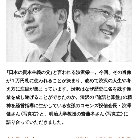
e
er
b
o
o
k
「日本の資本主義の父」と言われる渋沢栄一。今回、その肖像
が１万円札に使われることが決まり、改めて渋沢の人生や考
え方に注目が集まっています。渋沢はなぜ歴史に名を残す偉
業を成し遂げることができたのか。渋沢の『論語と算盤』の精
神を経営指導に生かしている玄孫のコモンズ投信会長・渋澤
健さん〈写真右〉と、明治大学教授の齋藤孝さん〈写真左〉に
語り合っていただきました。