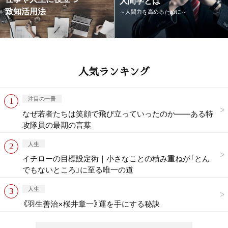
致知活用法
～人間力を高めるために～
人気ランキング
注目の一冊
なぜ若者たちは笑顔で飛び立っていったのか——ある特
攻隊員の最期の言葉
人生
イチローの目標設定術｜小さなことの積み重ねが「とん
でもないところ」に至る唯一の道
人生
《羽生善治×桜井章一》運を手にする秘訣