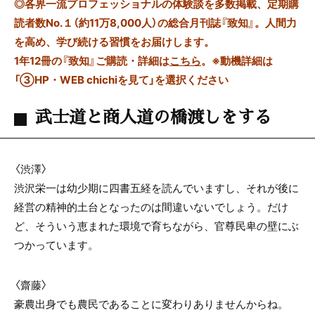
◎
各界一流プロフェッショナルの体験談を多数掲載、定期購
読者数No.１（約11万8,000人）の総合月刊誌『致知』。人間力
を高め、学び続ける習慣をお届けします。
1年12冊の『致知』ご購読・詳細は
こちら
。
※動機詳細は
「③HP・WEB chichiを見て」を選択ください
武士道と商人道の橋渡しをする
〈渋澤〉
渋沢栄一は幼少期に四書五経を読んでいますし、それが後に
経営の精神的土台となったのは間違いないでしょう。だけ
ど、そういう恵まれた環境で育ちながら、官尊民卑の壁にぶ
つかっています。
〈齋藤〉
豪農出身でも農民であることに変わりありませんからね。