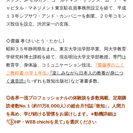
ャピタル・マネジメント東京駐在員事務所設立を経て、平成
１３年シブサワ・アンド・カンパニーを創業。２０年コモン
ズ投信を設立。渋沢栄一の玄孫。
◇齋藤 孝（さいとう・たかし）
昭和３５年静岡県生まれ。東京大学法学部卒業。同大学教育
学研究科博士課程を経て、現在明治大学文学部教授。専門は
教育学、身体論、コミュニケーション技法。
『齋藤孝のこく
ご教科書 小学１年生』
『楽しみながら日本人の教養が身につ
く速音読』
（いずれも致知出版社）など著書多数。
◎
各界一流プロフェッショナルの体験談を多数掲載、定期購
読者数No.１（約11万8,000人）の総合月刊誌『致知』。人間力
を高め、学び続ける習慣をお届けします。※動機詳細は
「③HP・WEB chichiを見て」を選択ください