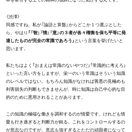
〈渋澤〉
同感ですね。私が『論語と算盤』からどこか１つ選ぶとした
ら、やはり
「『智』『情』『意』の３者が各々権衡を保ち平等に発
達したものが完全の常識であろう」
という言葉を挙げたいと
思います。
私たちはよく「おまえは常識のないやつだ」「常識的に考えろ」
といった言い方をしますが、栄一のいう常識はそういう知識
のレベルではない。もちろん知識がなければ善悪の見極めも
利害損失の判断もできませんが、時に知識は自己中心的な目
的のために悪用されることがあります。
この知識の極端な働きを調和するのが情愛です。けれども情
愛も行き過ぎると判断力が鈍る。これをコントロールするの
が意志なのですが、意志も強すぎるとただの頑固者になって