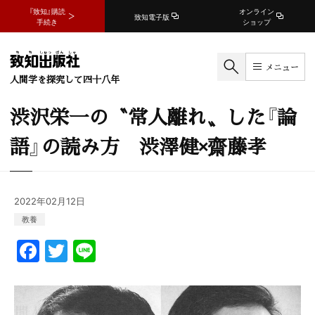
『致知』購読
オンライン
致知電子版
手続き
ショップ
メニュー
人間学を探究して四十八年
渋沢栄一の〝常人離れ〟した『論
語』の読み方 渋澤健×齋藤孝
2022年02月12日
教養
F
T
Li
a
w
n
c
itt
e