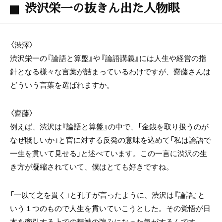
渋沢栄一の抜きん出た人物眼
〈渋澤〉
渋沢栄一の『論語と算盤』や『論語講義』には人生や経営の指
針となる様々な言葉が詰まっているわけですが、齋藤さんは
どういう言葉を選ばれますか。
〈齋藤〉
例えば、渋沢は『論語と算盤』の中で、「金銭を取り扱うのが
なぜ賤しいか」と官に対する反発の意味を込めて「私は論語で
一生を貫いて見せる」と述べています。この一言に渋沢の生
き方が凝縮されていて、僕はとても好きですね。
「一以て之を貫く」と孔子が言ったように、渋沢は『論語』と
いう１つのもので人生を貫いていこうとした。その覚悟が日
本を牽引する上での精神の強みになった気がするんです。