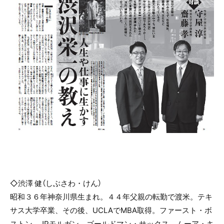
◇渋澤 健（しぶさわ・けん）
昭和３６年神奈川県生まれ。４４年父親の転勤で渡米。テキ
サス大学卒業、その後、
UCLA
で
MBA
取得。ファースト・ボ
ストン、
JP
モルガン、ゴールドマン・サックス、ムーア・キ