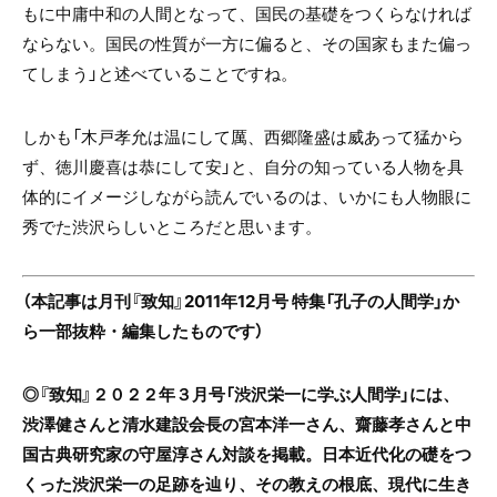
もに中庸中和の人間となって、国民の基礎をつくらなければ
ならない。国民の性質が一方に偏ると、その国家もまた偏っ
てしまう」と述べていることですね。
しかも「木戸孝允は温にして厲、西郷隆盛は威あって猛から
ず、徳川慶喜は恭にして安」と、自分の知っている人物を具
体的にイメージしながら読んでいるのは、いかにも人物眼に
秀でた渋沢らしいところだと思います。
（本記事は月
刊『致知』2011年12月号 特集「孔子の人間学」か
ら一部抜粋・編集
したものです）
◎『致知』２０２２年３月号「渋沢栄一に学ぶ人間学」には、
渋澤健さんと
清水建設会長の
宮本洋一さん
、
齋藤孝さんと
中
国古典研究家
の
守屋淳さん
対談を掲載。日本近代化の礎をつ
くった渋沢栄一の足跡を辿り、その教えの根底、現代に生き