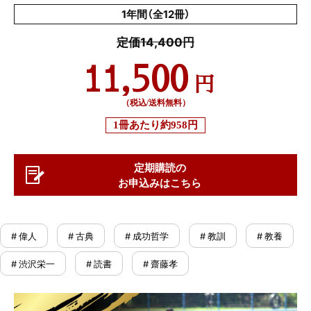
1年間（全12冊）
定価14,400円
11,500
円
（税込/送料無料）
1冊あたり
約958円
定期購読の
お申込みはこちら
# 偉人
# 古典
# 成功哲学
# 教訓
# 教養
# 渋沢栄一
# 読書
# 齋藤孝