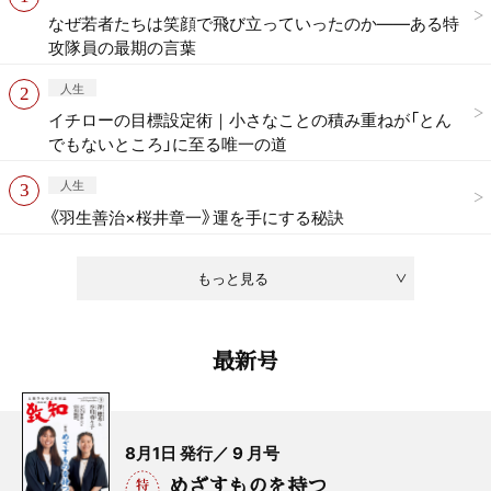
なぜ若者たちは笑顔で飛び立っていったのか——ある特
攻隊員の最期の言葉
人生
イチローの目標設定術｜小さなことの積み重ねが「とん
でもないところ」に至る唯一の道
人生
《羽生善治×桜井章一》運を手にする秘訣
もっと見る
最新号
8月1日 発行／ 9 月号
めざすものを持つ