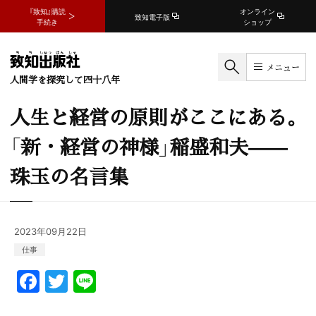
『致知』購読
オンライン
致知電子版
手続き
ショップ
メニュー
人間学を探究して四十八年
人生と経営の原則がここにある。
「新・経営の神様」稲盛和夫——
珠玉の名言集
2023年09月22日
仕事
F
T
Li
a
w
n