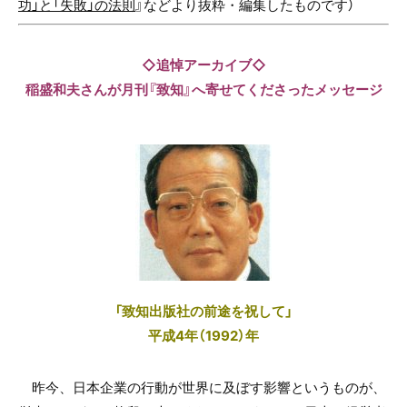
功」と「失敗」の法則
』などより抜粋・編集したものです
）
◇追悼アーカイブ
◇
稲盛和夫さんが月刊『致知』へ寄せてくださったメッセージ
「致知出版社の前途を祝して」
平成4年（1992）年
昨今、日本企業の行動が世界に及ぼす影響というものが、