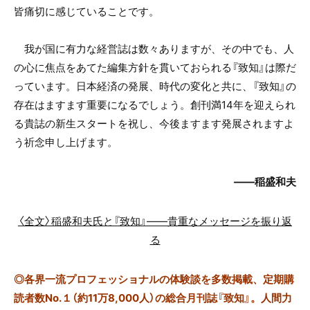
皆痛切に感じていることです。
我が国に有力な経営誌は数々ありますが、その中でも、人
の心に焦点をあてた編集方針を貫いておられる『致知』は際だ
っています。日本経済の発展、時代の変化と共に、『致知』の
存在はますます重要になるでしょう。創刊満14年を迎えられ
る貴誌の新生スタートを祝し、今後ますます発展されますよ
う祈念申し上げます。
――
稲盛和夫
〈全文〉稲盛和夫氏と『致知』——貴重なメッセージを振り返
る
◎
各界一流プロフェッショナルの体験談を多数掲載、定期購
読者数No.１（約11万8,000人）の総合月刊誌『致知』。人間力