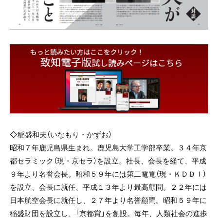
◇稲盛和夫（いなもり・かずお）
昭和７年鹿児島県生まれ。鹿児島大学工学部卒業。３４年京
都セラミック（現・京セラ）を設立。社長、会長を経て、平成
９年より名誉会長。昭和５９年には第二電電（現・ＫＤＤＩ）
を設立、会長に就任、平成１３年より最高顧問。２２年には
日本航空会長に就任し、２７年より名誉顧問。昭和５９年に
稲盛財団を設立し、「京都賞」を創設。毎年、人類社会の進歩