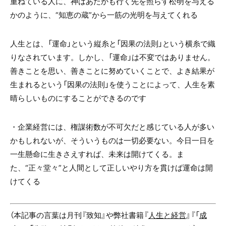
重ねている人に、神はあたかも行く先を照らす松明を与える
かのように、“知恵の蔵”から一筋の光明を与えてくれる
人生とは、「運命」という縦糸と「因果の法則」という横糸で織
りなされています。しかし、「運命」は不変ではありません。
善きことを思い、善きことに努めていくことで、よき結果が
生まれるという「因果の法則」を使うことによって、人生を素
晴らしいものにすることができるのです
・企業経営には、権謀術数が不可欠だと感じている人が多い
かもしれないが、そういうものは一切必要ない。今日一日を
一生懸命に生きさえすれば、未来は開けてくる。ま
た、“正々堂々”と人間として正しいやり方を貫けば運命は開
けてくる
（本記事の言葉は月刊『致知』や弊社書籍『
人生と経営
』『「
成