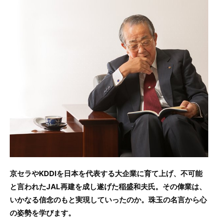
c
itt
e
e
er
b
o
o
k
京セラやKDDIを日本を代表する大企業に育て上げ、不可能
と言われたJAL再建を成し遂げた稲盛和夫氏。その偉業は、
いかなる信念のもと実現していったのか。珠玉の名言から心
の姿勢を学びます。