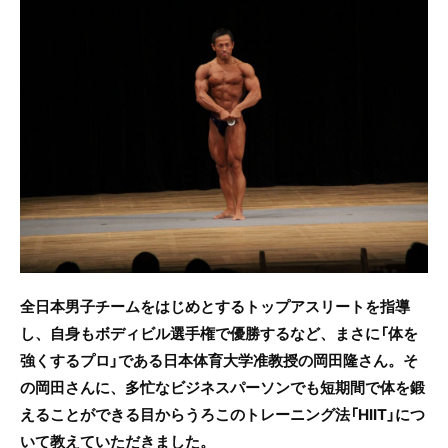
c
itt
e
e
er
b
o
o
k
全日本男子チームをはじめとするトップアスリートを指導
し、自身もボディビル選手権で優勝するなど、まさに「体を
強くするプロ」である日本体育大学准教授の岡田隆さん。そ
の岡田さんに、多忙なビジネスパーソンでも短期間で体を鍛
えることができる目からうろこのトレーニング法「HIIT」につ
いて教えていただきました。