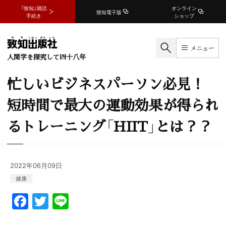
『致知』購読
オンライン
致知電子版
手続き
ショップ
メニュー
人間学を探究して四十八年
忙しいビジネスパーソン必見！
短時間で最大の運動効果が得られ
るトレーニング「HIIT」とは？？
2022年06月09日
健康
F
T
Li
a
w
n