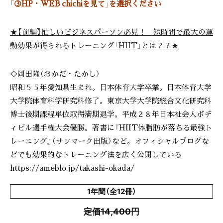
「③HP・WEB chichiを見て」を選択ください
★【前編】忙しいビジネスパーソン必見！ 短時間で最大の運
動効果が得られるトレーニング「HIIT」とは？？★
◇岡田隆（おかだ・たかし）
昭和５５年愛知県生まれ。日本体育大学卒業。日本体育大学
大学院体育科学研究科修了。東京大学大学院総合文化研究科
博士後期課程単位取得満期退学。平成２８年日本社会人ボデ
ィビル選手権大会優勝。著書に『HIIT体脂肪が落ちる最強ト
レーニング』（サンマーク出版）など。オフィシャルブログな
どでも効果的なトレーニング法を広く公開している
https://ameblo.jp/takashi-okada/
1年間（全12冊）
定価14,400円