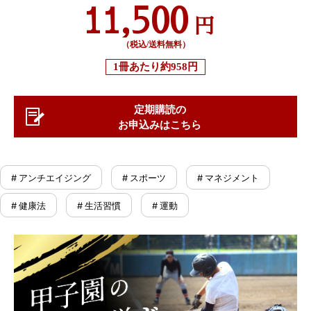
11,500
円
（税込/送料無料）
1冊あたり
約958円
定期購読の
お申込みはこちら
# アンチエイジング
# スポーツ
# マネジメント
# 健康法
# 生活習慣
# 運動