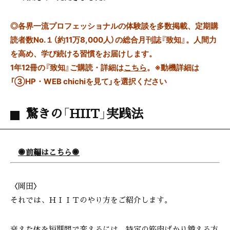
◎
各界一流プロフェッショナルの体験談を多数掲載、定期購
読者数No.１（約11万8,000人）の総合月刊誌『致知』。人間力
を高め、学び続ける習慣をお届けします。
1年12冊の『致知』ご購読・詳細は
こちら
。
※動機詳細は
「③HP・WEB chichiを見て」を選択ください
驚きの「HIIT」実践法
◉前編はこちら◉
〈岡田〉
それでは、ＨＩＩＴのやり方をご紹介します。
衰えた体を短期間で変えるには、特定の筋肉ばかり鍛える方