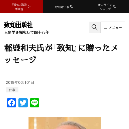
『致知』購読
オンライン
致知電子版
手続き
ショップ
メニュー
人間学を探究して四十八年
稲盛和夫氏が『致知』に贈ったメ
ッセージ
2019年06月01日
仕事
F
T
Li
a
w
n
c
itt
e