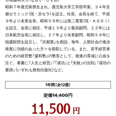
昭和７年鹿児島県生まれ。鹿児島大学工学部卒業。３４年京
都セラミック（現・京セラ）を設立。社長、会長を経て、平成
９年より名誉会長。昭和５９年には第二電電（現・ＫＤＤＩ）
を設立、会長に就任、平成１３年より最高顧問。２２年には
日本航空会長に就任し、２７年より名誉顧問。昭和５９年に
稲盛財団を設立し、「京都賞」を創設。毎年、人類社会の進歩
発展に功績のあった方々を顕彰している。また、若手経営者
のための経営塾「盛和塾」の塾長として、後進の育成に心血を
注ぐ。著書に『人生と経営』『「成功」と「失敗」の法則』『成功の
要諦』（いずれも致知出版社）など。
1年間（全12冊）
定価14,400円
11,500
円