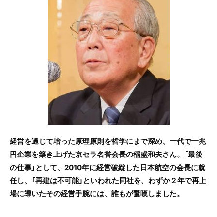
e
er
b
o
o
k
経営を通じて培った原理原則を哲学にまで深め、一代で一兆
円企業を築き上げた京セラ名誉会長の稲盛和夫さん。「最後
の仕事」として、2010年に経営破綻した日本航空の会長に就
任し、「再建は不可能」といわれた同社を、わずか２年で再上
場に導いたその経営手腕には、誰もが驚嘆しました。