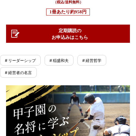
（税込/送料無料）
1冊あたり
約958円
定期購読の
お申込みはこちら
# リーダーシップ
# 稲盛和夫
# 経営哲学
# 経営者の名言