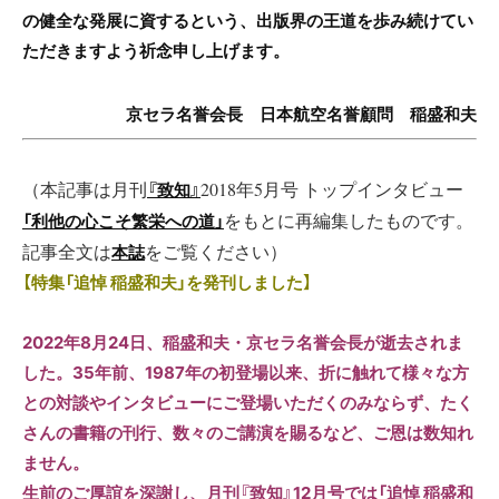
の健全な発展に資するという、出版界の王道を歩み続けてい
ただきますよう祈念申し上げます。
京セラ名誉会長 日本航空名誉顧問 稲盛和夫
（本記事は月刊
『致知』
2018年5月号 トップインタビュー
「利他の心こそ繁栄への道」
をもとに再編集したものです。
記事全文は
本誌
をご覧ください）
【特集「追悼 稲盛和夫」を発刊しました】
2022年8月24日、稲盛和夫・京セラ名誉会長が逝去されま
した。35年前、1987年の初登場以来、折に触れて様々な方
との対談やインタビューにご登場いただくのみならず、たく
さんの書籍の刊行、数々のご講演を賜るなど、ご恩は数知れ
ません。
生前のご厚誼を深謝し、月刊『致知』12月号では「追悼 稲盛和