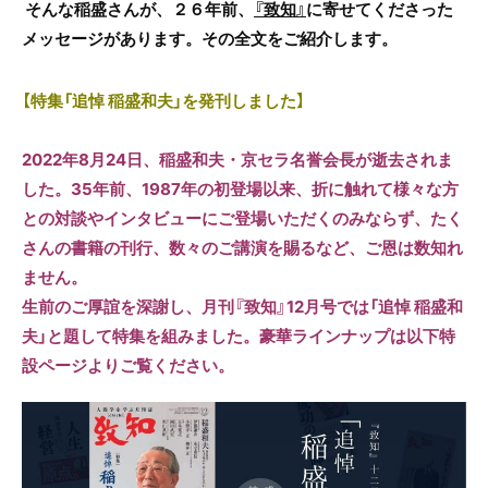
そんな稲盛さんが、２６年前、
『致知』
に寄せてくださった
メッセージがあります。その全文をご紹介します。
【特集「追悼 稲盛和夫」を発刊しました】
2022年8月24日、稲盛和夫・京セラ名誉会長が逝去されま
した。35年前、1987年の初登場以来、折に触れて様々な方
との対談やインタビューにご登場いただくのみならず、たく
さんの書籍の刊行、数々のご講演を賜るなど、ご恩は数知れ
ません。
生前のご厚誼を深謝し、月刊『致知』12月号では「追悼 稲盛和
夫」と題して特集を組みました。豪華ラインナップは以下特
設ページよりご覧ください。