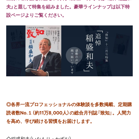
夫」と題して特集を組みました。豪華ラインナップは以下特
設ページよりご覧ください。
◎
各界一流プロフェッショナルの体験談を多数掲載、定期購
読者数No.１（約11万8,000人）の総合月刊誌『致知』。人間力
を高め、学び続ける習慣をお届けします。
◇
稲盛和夫（いなもり・かずお）