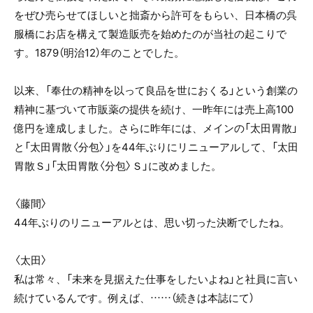
をぜひ売らせてほしいと拙斎から許可をもらい、日本橋の呉
服橋にお店を構えて製造販売を始めたのが当社の起こりで
す。1879（明治12）年のことでした。
以来、「奉仕の精神を以って良品を世におくる」という創業の
精神に基づいて市販薬の提供を続け、一昨年には売上高100
億円を達成しました。さらに昨年には、メインの「太田胃散」
と「太田胃散〈分包〉」を44年ぶりにリニューアルして、「太田
胃散Ｓ」「太田胃散〈分包〉Ｓ」に改めました。
〈藤間〉
44年ぶりのリニューアルとは、思い切った決断でしたね。
〈太田〉
私は常々、「未来を見据えた仕事をしたいよね」と社員に言い
続けているんです。例えば、……（続きは本誌にて）