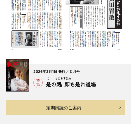
2026年2月1日 発行／ 3 月号
こ
ところ
すなわ
是
の
処
即
ち是れ道場
定期購読のご案内