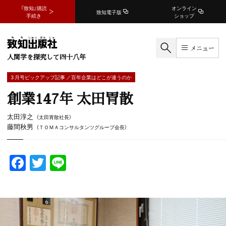
『致知』購読
オンライン
致知電子版
手続き
ショップ
メニュー
人間学を探究して四十八年
3 月号ピックアップ記事 ／百年企業はどこが違うのか
創業147年 太田胃散
太田淳之
（太田胃散社長）
藤間秋男
（ＴＯＭＡコンサルタンツグループ会長）
F
T
Li
a
w
n
c
itt
e
e
er