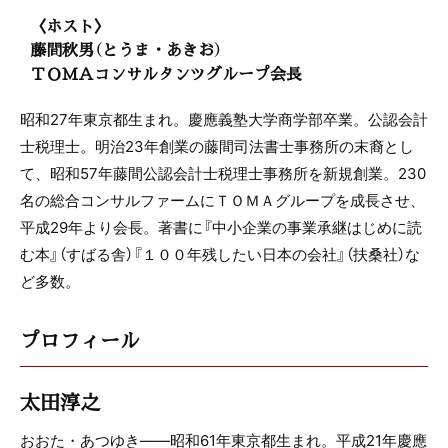
〈ホスト〉
藤間秋男（とうま・あきお）
ＴＯＭＡコンサルタンツグループ会長
昭和27年東京都生まれ。慶應義塾大学商学部卒業。公認会計
士税理士。明治23年創業の藤間司法書士事務所の末裔とし
て、昭和57年藤間公認会計士税理士事務所を新規創業。230
名の総合コンサルファームにＴＯＭＡグループを成長させ、
平成29年より会長。著書に『中小企業の事業承継はじめに読
む本』（すばる舎）『１００年残したい日本の会社』（扶桑社）な
ど多数。
プロフィール
太田淳之
おおた・あつゆき――昭和61年東京都生まれ。平成21年慶應