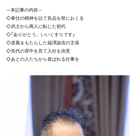
～本記事の内容～
◇奉仕の精神を以て良品を世におくる
◇武士から商人に転じた初代
◇「ありがとう。いいくすりです」
◇逆風をもたらした福澤諭吉の主張
◇先代の背中を見て入社を決意
◇あとの人たちから喜ばれる仕事を