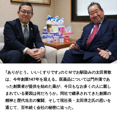
b
o
o
k
「ありがとう。いいくすりです」のＣＭでお馴染みの太田胃散
は、今年創業147年を迎える。医薬品については門外漢であ
った創業者が提供を始めた薬が、今日もなお多くの人に親し
まれている要因は何だろうか。同社で継承されてきた創業の
精神と歴代当主の奮闘、そして現社長・太田淳之氏の思いを
通じて、百年続く会社の秘密に迫った。