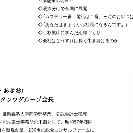
～本記事の内容～
◇暖簾分けで全国に展開
◇「カステラ一番、電話は二番、三時のおやつは
◇「あなたはきょうから社長になるんですよ」
◇上杉鷹山に学んだ組織づくり
◇会社はどうすれば長く生き続けるのか
・あきお）
タンツグループ会長
れ。慶應義塾大学商学部卒業。公認会計士税理
間司法書士事務所の末裔として、昭和57年藤間
を新規創業。230名の総合コンサルファームに