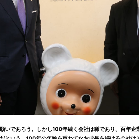
願いであろう。しかし100年続く会社は稀であり、百年企
だという。100年の年輪を重ねてなお成長を続ける会社は