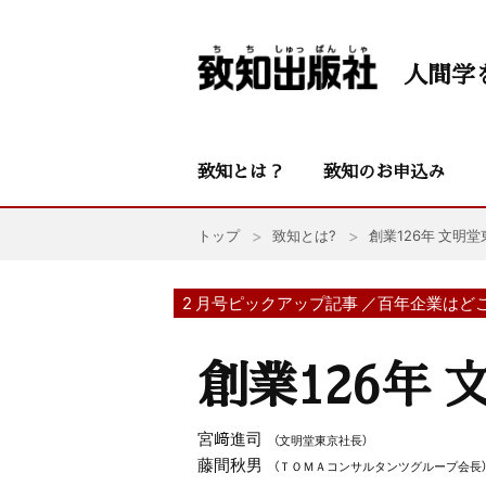
人間学
致知とは？
致知のお申込み
トップ
致知とは?
創業126年 文明堂
2 月号ピックアップ記事 ／百年企業はど
創業126年
宮﨑進司
（文明堂東京社長）
藤間秋男
（ＴＯＭＡコンサルタンツグループ会長