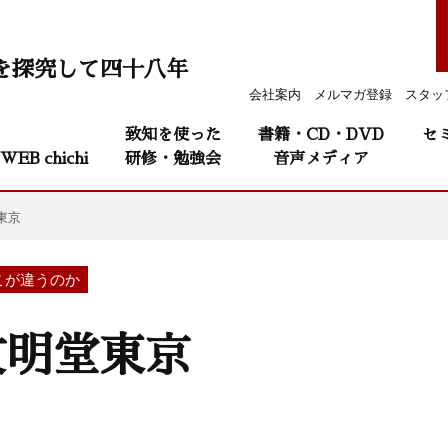
を探究して四十八年
会社案内
メルマガ登録
スタッ
致知を使った
書籍・CD・DVD
セ
WEB chichi
研修・勉強会
音声メディア
東京
こが違うのか
 文明堂東京
）