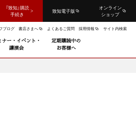
『致知』購読
オンライン
致知電子版
手続き
ショップ
フブログ
書店さまへ
よくあるご質問
採用情報
サイト内検索
ミナー・イベント・
定期購読中の
講演会
お客様へ