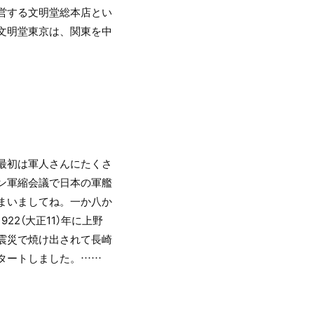
営する文明堂総本店とい
文明堂東京は、関東を中
最初は軍人さんにたくさ
ン軍縮会議で日本の軍艦
まいましてね。一か八か
22（大正11）年に上野
震災で焼け出されて長崎
タートしました。……