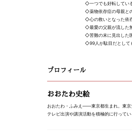
◇一つでも好転してい
◇薬物依存症の母親と
◇心の救いとなった依
◇最愛の父親が流した
◇苦難の末に見出した
◇99人が駄目だとして
プロフィール
おおたわ史絵
おおたわ・ふみえ――東京都生まれ。東京
テレビ出演や講演活動を積極的に行っている