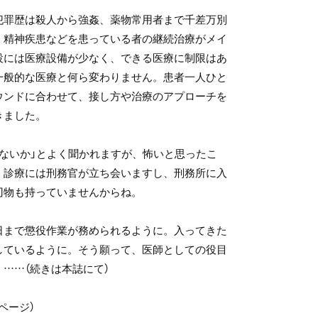
犯罪歴は殺人から強姦、薬物常用者まで千差万別
、精神疾患などを患っている者の継続治療がメイ
設には医療設備が少なく、できる医療に制限はあ
一般的な医療と何ら変わりません。患者一人ひと
ウンドに合わせて、接し方や治療のアプローチを
きました。
くないか」とよく聞かれますが、怖いと思ったこ
。診療には刑務官が立ち会いますし、刑務所に入
刃物も持っていませんからね。
日まで懲役作業が務められるように。入ってきた
しているように。そう願って、医師としての役目
……（続きは本誌にて）
ページ）