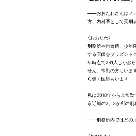
――おおたわさんはメ
方、内科医として受刑
〈おおたわ〉
刑務所や拘置所、少年
する医師をプリズンドク
年時点で291人しかお
せん。常勤の方もいま
ら働く医師もいます。
私は2018年から非常
京近郊の2、3か所の
――刑務所内ではどの
〈おおたわ〉