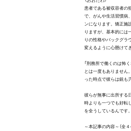
患者である被収容者の
で、がんや生活習慣病
ンになります。矯正施
りますが、基本的には
りの性格やバックグラ
変えるように心懸けて
「刑務所で働くのは怖
とは一度もありません
った時点で彼らは銃も
彼らが無事に出所する
時よりも一つでも好転
を全うしているんです。
～本記事の内容～（全４