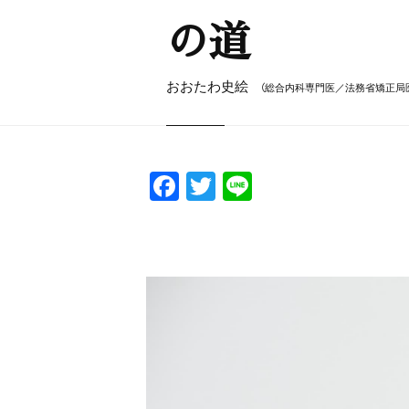
の道
おおたわ史絵
（総合内科専門医／法務省矯正局
F
T
Li
a
w
n
c
itt
e
e
er
b
o
o
k