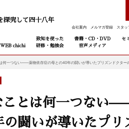
を探究して四十八年
会社案内
メルマガ登録
スタッ
致知を使った
書籍・CD・DVD
セ
WEB chichi
研修・勉強会
音声メディア
は何一つない——薬物依存症の母との40年の闘いが導いたプリズンドクター
なことは何一つない—
年の闘いが導いたプリ