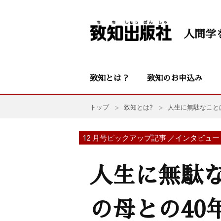
人間学
致知とは？
致知のお申込み
トップ
致知とは?
人生に無駄なこと
12 月号ピックアップ記事 ／インタビュー
人生に無駄
の母との40