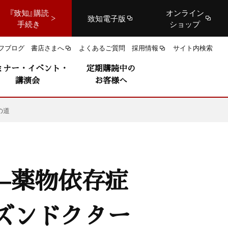
『致知』購読
オンライン
致知電子版
手続き
ショップ
フブログ
書店さまへ
よくあるご質問
採用情報
サイト内検索
ミナー・イベント・
定期購読中の
講演会
お客様へ
の道
—薬物依存症
ズンドクター