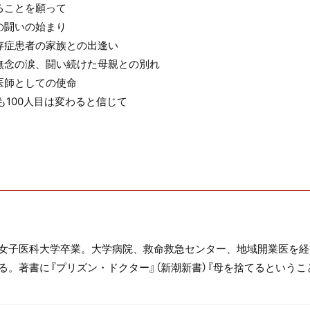
ることを願って
の闘いの始まり
存症患者の家族との出逢い
無念の涙、闘い続けた母親との別れ
医師としての使命
も100人目は変わると信じて
女子医科大学卒業。大学病院、救命救急センター、地域開業医を経
。著書に『プリズン・ドクター』（新潮新書）『母を捨てるということ