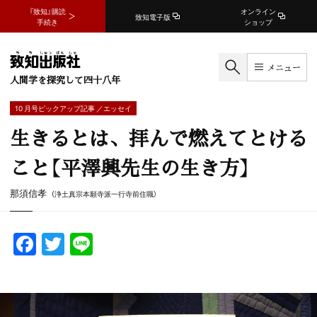
『致知』購読
オンライン
致知電子版
手続き
ショップ
メニュー
人間学を探究して四十八年
10 月号ピックアップ記事 ／エッセイ
生きるとは、拝んで燃えてとける
こと【平澤興先生の生き方】
那須信孝
（浄土真宗本願寺派一行寺前住職）
F
T
Li
a
w
n
c
itt
e
e
er