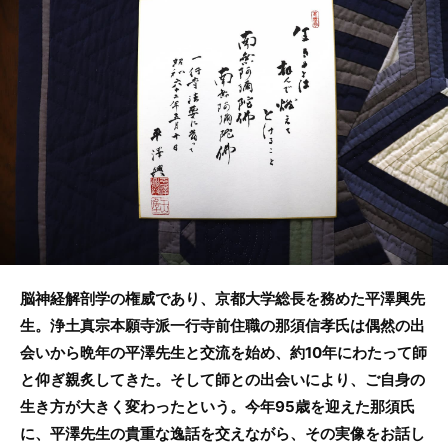
b
o
o
k
脳神経解剖学の権威であり、京都大学総長を務めた平澤興先
生。浄土真宗本願寺派一行寺前住職の那須信孝氏は偶然の出
会いから晩年の平澤先生と交流を始め、約10年にわたって師
と仰ぎ親炙してきた。そして師との出会いにより、ご自身の
生き方が大きく変わったという。今年95歳を迎えた那須氏
に、平澤先生の貴重な逸話を交えながら、その実像をお話し