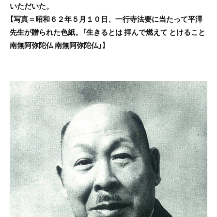
いただいた。
【写真＝昭和６２年５月１０日、一行寺法要に当たって平澤
先生が贈られた色紙。「生きるとは 拝んで燃えて とけること
南無阿弥陀仏 南無阿弥陀仏」】