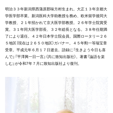
明治３３年新潟県西蒲原郡味方村生まれ。大正１３年京都大
学医学部卒業。新潟医科大学助教授を務め、欧米留学後同大
学教授、２１年招かれて京大医学部教授。２６年学士院賞受
賞。３１年同大医学部長、３２年総長となる。３８年任期満
了により退任。４２年日本学士院会員。国際ロータリー２６
５地区（現在は２６５０地区）ガバナー。４５年勲一等瑞宝章
受章。平成元年６月１７日逝去。語録に『生きよう今日も喜
んで』『平澤興一日一言』（共に致知出版社）。著書『論語を楽
しむ』が令和7年７月に致知出版社より復刊。