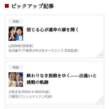
ピックアップ記事
対談
信じる心が運命の扉を開く
山田和樹（指揮者）
佐治薫子（千葉県少年少女オーケストラ 音楽監督）
対談
終わりなき旅路をゆく——出逢いと
挑戦の軌跡
川島文夫（PEEK-A-BOO代表）
三國清三（ソシエテミクニ代表）