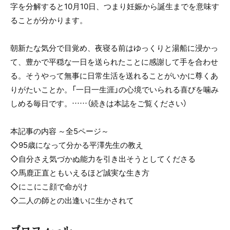
字を分解すると10月10日、つまり妊娠から誕生までを意味す
ることが分かります。
朝新たな気分で目覚め、夜寝る前はゆっくりと湯船に浸かっ
て、豊かで平穏な一日を送られたことに感謝して手を合わせ
る。そうやって無事に日常生活を送れることがいかに尊くあ
りがたいことか。「一日一生涯」の心境でいられる喜びを噛み
しめる毎日です。……（続きは本誌をご覧ください）
本記事の内容 ～全5ページ～
◇95歳になって分かる平澤先生の教え
◇自分さえ気づかぬ能力を引き出そうとしてくださる
◇馬鹿正直ともいえるほど誠実な生き方
◇にこにこ顔で命がけ
◇二人の師との出逢いに生かされて