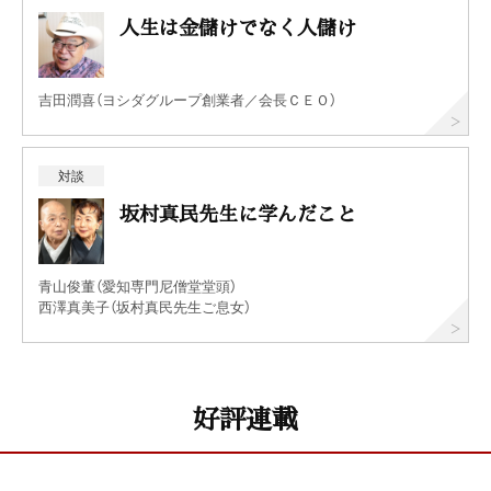
人生は金儲けでなく人儲け
吉田潤喜（ヨシダグループ創業者／会長ＣＥＯ）
対談
坂村真民先生に学んだこと
青山俊董（愛知専門尼僧堂堂頭）
西澤真美子（坂村真民先生ご息女）
好評連載