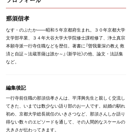
プロフィール
那須信孝
なす・のぶたか――昭和５年京都府生まれ。３０年京都大学
文学部卒業、３４年大谷大学大学院修士課程修了、浄土真宗
本願寺派一行寺住職などを歴任。著書に『曽我量深の教え 救
済と自証～法蔵菩薩は誰か～』（新学社）の他、論文・法話集
など。
編集後記
一行寺前住職の那須信孝さんは、平澤興先生と親しく交流し
てきた、いまでは数少ない語り部のお一人です。結婚の馴れ
初め、京都大学総長就任のいきさつなど、那須さんしか語り
得ない数々のエピソードを通して、その人間的なスケールの
大きさが伝わってきます。