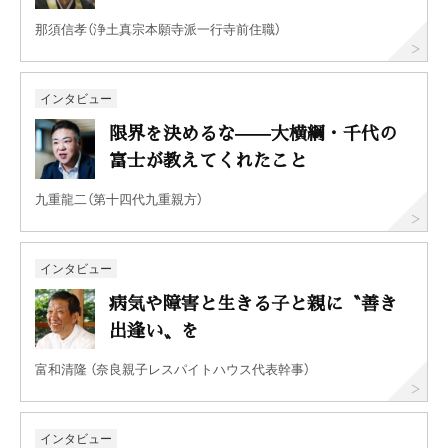
那須信孝（浄土真宗本願寺派一行寺前住職）
インタビュー
限界を決めるな——大横綱・千代の
富士が教えてくれたこと
九重龍二（第十四代九重親方）
インタビュー
病気や障害と生きる子と親に〝善き
出逢い〟を
富和清隆 （奈良親子レスパイトハウス代表幹事）
インタビュー