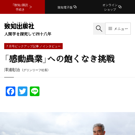
『致知』購読
オンライン
致知電子版
手続き
ショップ
メニュー
人間学を探究して四十八年
7 月号ピックアップ記事 ／インタビュー
「感動農業」への飽くなき挑戦
澤浦彰治
（グリンリーフ社長）
F
T
Li
a
w
n
c
itt
e
e
er
b