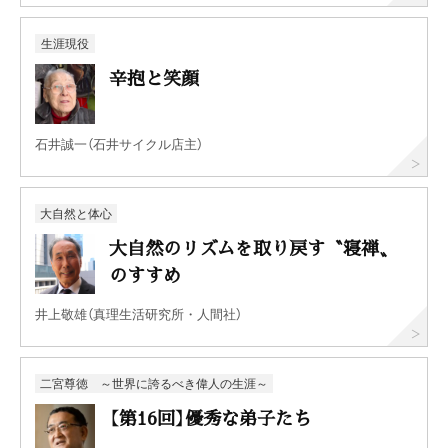
生涯現役
辛抱と笑顔
石井誠一（石井サイクル店主）
大自然と体心
大自然のリズムを取り戻す〝寝禅〟
のすすめ
井上敬雄（真理生活研究所・人間社）
二宮尊徳 ～世界に誇るべき偉人の生涯～
【第16回】優秀な弟子たち