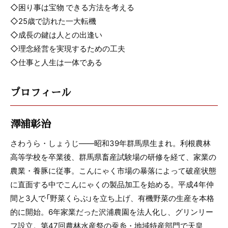
◇困り事は宝物 できる方法を考える
◇25歳で訪れた一大転機
◇成長の鍵は人との出逢い
◇理念経営を実現するための工夫
◇仕事と人生は一体である
プロフィール
澤浦彰治
さわうら・しょうじ――昭和39年群馬県生まれ。利根農林
高等学校を卒業後、群馬県畜産試験場の研修を経て、家業の
農業・養豚に従事。こんにゃく市場の暴落によって破産状態
に直面する中でこんにゃくの製品加工を始める。平成4年仲
間と3人で「野菜くらぶ」を立ち上げ、有機野菜の生産を本格
的に開始。6年家業だった沢浦農園を法人化し、グリンリー
フ設立。第47回農林水産祭の蚕糸・地域特産部門で天皇