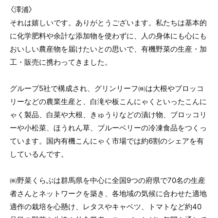
〈澤浦〉
それは嬉しいです。ありがとうございます。私たちは基本的
に化学肥料や余計な添加物を使わずに、人の身体にも心にも
おいしい農産物を届けたいとの思いで、有機野菜の生産・加
工・販売に携わってきました。
グループ5社で構成され、グリンリーフ㈱は大根やブロッコ
リーなどの農業生産と、白滝や板こんにゃくといったこんに
ゃく製品、白菜や大根、きゅうりなどの漬け物、ブロッコリ
ーや小松菜、ほうれん草、ブルーベリーの冷凍食品をつくっ
ています。国内有機こんにゃく市場では約6割のシェアを有
しているんです。
㈱野菜くらぶは群馬県を中心に全国9つの府県で70名の生産
者さんとネットワークを築き、各地域の気候に合わせた適地
適作の栽培を心懸け、レタスやキャベツ、トマトなど約40