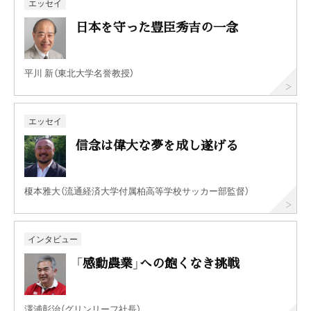
エッセイ
日本を守った豊臣秀吉の一念
平川 新（東北大学名誉教授）
エッセイ
信念は偉大な夢を成し遂げる
榎本雅大（流通経済大学付属柏高等学校サッカー部監督）
インタビュー
「感動農業」への飽くなき挑戦
澤浦彰治（グリンリーフ社長）