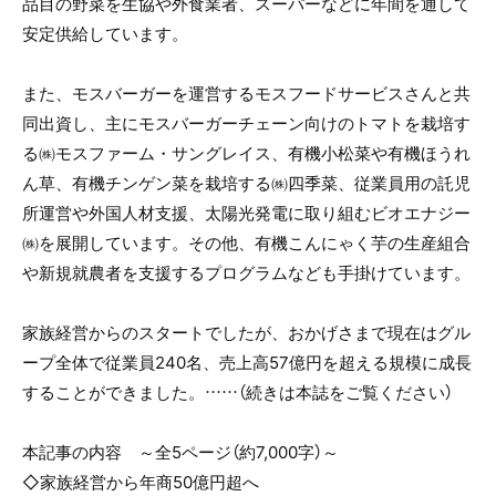
品目の野菜を生協や外食業者、スーパーなどに年間を通して
安定供給しています。
また、モスバーガーを運営するモスフードサービスさんと共
同出資し、主にモスバーガーチェーン向けのトマトを栽培す
る㈱モスファーム・サングレイス、有機小松菜や有機ほうれ
ん草、有機チンゲン菜を栽培する㈱四季菜、従業員用の託児
所運営や外国人材支援、太陽光発電に取り組むビオエナジー
㈱を展開しています。その他、有機こんにゃく芋の生産組合
や新規就農者を支援するプログラムなども手掛けています。
家族経営からのスタートでしたが、おかげさまで現在はグル
ープ全体で従業員240名、売上高57億円を超える規模に成長
することができました。……（続きは本誌をご覧ください）
本記事の内容 ～全5ページ（約7,000字）～
◇家族経営から年商50億円超へ