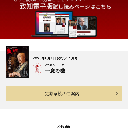
2025年6月1日 発行／ 7 月号
いち
ねん
び
一
念
の
微
定期購読のご案内