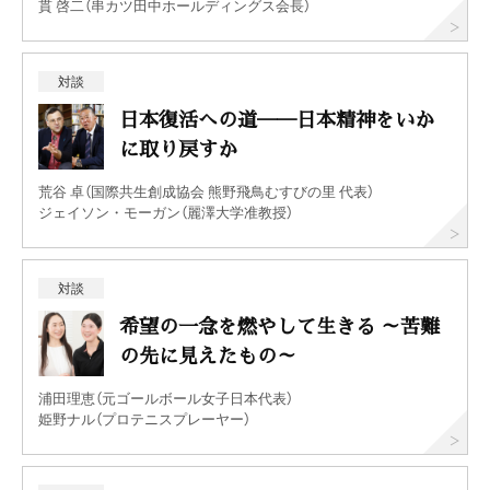
貫 啓二（串カツ田中ホールディングス会長）
対談
日本復活への道──日本精神をいか
に取り戻すか
荒谷 卓（国際共生創成協会 熊野飛鳥むすびの里 代表）
ジェイソン・モーガン（麗澤大学准教授）
対談
希望の一念を燃やして生きる ～苦難
の先に見えたもの～
浦田理恵（元ゴールボール女子日本代表）
姫野ナル（プロテニスプレーヤー）