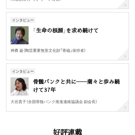
インタビュー
「生命の根源」を求め続けて
神農 巌（陶芸重要無形文化財「青磁」保持者）
インタビュー
骨髄バンクと共に──粛々と歩み続
けて37年
大谷貴子（全国骨髄バンク推進連絡協議会 副会長）
好評連載