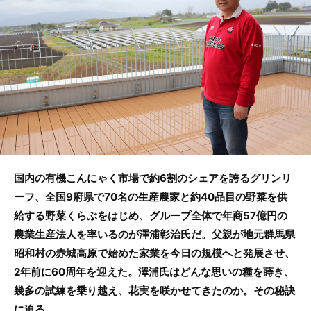
o
o
k
国内の有機こんにゃく市場で約6割のシェアを誇るグリンリ
ーフ、全国9府県で70名の生産農家と約40品目の野菜を供
給する野菜くらぶをはじめ、グループ全体で年商57億円の
農業生産法人を率いるのが澤浦彰治氏だ。父親が地元群馬県
昭和村の赤城高原で始めた家業を今日の規模へと発展させ、
2年前に60周年を迎えた。澤浦氏はどんな思いの種を蒔き、
幾多の試練を乗り越え、花実を咲かせてきたのか。その秘訣
に迫る。