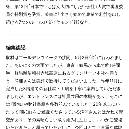
杯、第13回「日本でいちばん大切にしたい会社」大賞で審査委
員会特別賞を受賞。著書に『小さく始めて農業で利益を出し
続ける7つのルール』（ダイヤモンド社）など。
編集後記
取材はゴールデンウイークの狭間、5月2日（金）に行われまし
た。あいにくの大雨でしたが、東京・練馬から車で約1時間
半、群馬県昭和村赤城高原にあるグリンリーフ本社へ伺う
と、澤浦さんは笑顔で歓待してくださいました。昨年11月に
完成した3階建ての新社屋・工場を丁寧に案内していただき
ましたが、エントランスには社員共用の本棚があり、そこに
は『致知』や弊社書籍も多数並んでいました。20年以上にわ
たって『致知』をご愛読くださっている澤浦さんとはかねて親
交があり、その素晴らしい取り組みに注目し、いつかご登場
いただきたいと思っていただけに、今回はとても貴重な体験