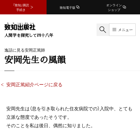
『致知』購読
オンライン
致知電子版
手続き
ショップ
メニュー
人間学を探究して四十八年
逸話に見る安岡正篤師
安岡先生の風韻
安岡正篤紹介ページに戻る
安岡先生は（息を引き取られた住友病院での）入院中、とても
立派な態度であったそうです。
そのことを私は後日、偶然に知りました。