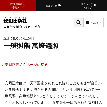
『致知』購読
オンライン
致知電子版
手続き
ショップ
メニュー
人間学を探究して四十八年
逸話に見る安岡正篤師
一燈照隅 萬燈遍照
安岡正篤紹介ページに戻る
安岡正篤師は、天下国家をあれこれ論じるよりもまず自分が
いる場所を明るく照らせる人間に、という意味を込めて「一
燈照隅・萬燈遍照（いっとうしょうぐう・まんとうへんしょ
う）」とおっしゃっています。 青年を相手に語られた安岡師の