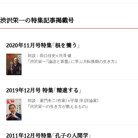
渋沢栄一の特集記事掲載号
2020年11月号特集「根を養う」
対談：田口佳史×渋澤 健
「渋沢栄一『論語と算盤』に学ぶ大転換期の生き方」
2019年12月号 特集「精進する」
対談：童門冬二（作家）×守屋 淳（評論家）
「渋沢栄一の生き方が教えるもの」
2011年12月号特集「孔子の人間学」