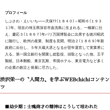
プロフィール
しぶさわ・えいいち――天保11（１８４０）～昭和６（１９３
１）年。現在の埼玉県深谷市血洗島に生まれる。一橋家に仕
え、慶応３（１８６７）年パリ万国博覧会に出席する徳川昭武
に随行し、欧州の産業、制度を見聞。明治２（１８６９）年新
政府に出仕し、５年大蔵大丞となるが翌年退官して実業界に
入る。第一国立銀行を開業し総監役、頭取となった他、王子
製紙、日本郵船、東京瓦斯、帝国ホテル、東京電力など多く
の企業の創立と発展に尽力した。
渋沢栄一の〝人間力〟を学ぶWEBchichiコンテン
ツ
■幼少期：士魂商才の精神はこうして培われた