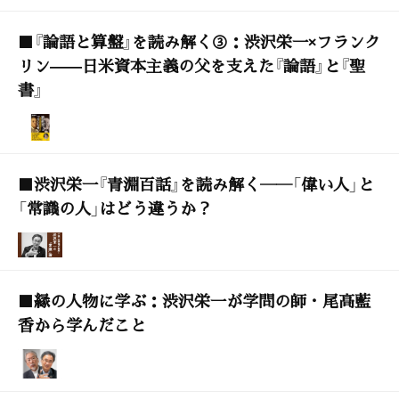
■『論語と算盤』を読み解く③：渋沢栄一×フランク
リン——日米資本主義の父を支えた『論語』と『聖
書』
■渋沢栄一『青淵百話』を読み解く――「偉い人」と
「常識の人」はどう違うか？
■縁の人物に学ぶ：渋沢栄一が学問の師・尾高藍
香から学んだこと