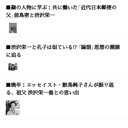
■縁の人物に学ぶ：共に働いた「近代日本郵便の
父」前島密と渋沢栄一
■渋沢栄一と孔子は似ている!? 『論語』思想の淵源
に迫る
■晩年：エッセイスト・鮫島純子さんが振り返
る、祖父 渋沢栄一翁との思い出