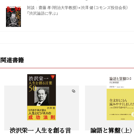
対談：齋藤 孝（明治大学教授）×渋澤 健（コモンズ投信会長）
「渋沢論語に学ぶ」
関連書籍
渋沢栄一 人生を創る言
論語と算盤（上）