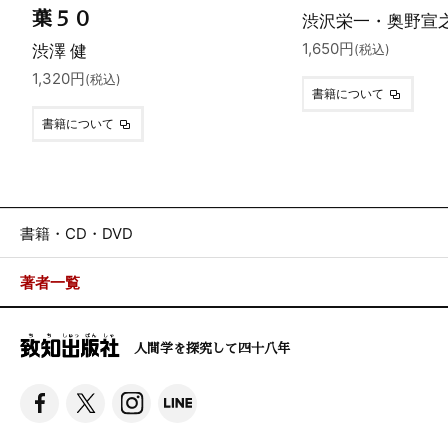
葉５０
渋沢栄一・奥野宣
渋澤 健
1,650円
(税込)
1,320円
(税込)
書籍について
書籍について
書籍・CD・DVD
著者一覧
人間学を探究して四十八年