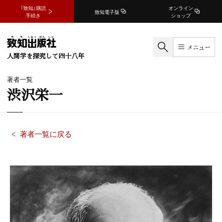
『致知』購読
オンライン
致知電子版
手続き
ショップ
メニュー
人間学を探究して四十八年
著者一覧
渋沢栄一
著者一覧に戻る