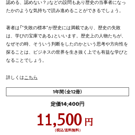
認める、認めない？」
などの設問もあり歴史の当事者になっ
たかのような
気持ちで読み進めることができるでしょう。
著者は「”失敗の標本”が歴史には満載であり、
歴史の失敗
は、学びの宝庫である」といいます。
歴史上の人物たちが、
なぜその時、
そういう判断をしたのかという思考や
方向性を
探ることは、ビジネスの世界を
生き抜く上でも有益な学びと
なることでしょう。
詳しくは
こちら
1年間（全12冊）
定価14,400円
11,500
円
（税込/送料無料）