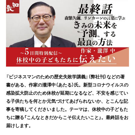
c
itt
e
e
er
b
o
o
k
『ビジネスマンのための歴史失敗学講義』（弊社刊）などの著
書がある、作家の瀧澤中（あたる）氏。
新型コロナウイルスの
感染拡大防止のため
休校が延期になるなど、不安を感じてい
る子供たちを何とか元気づけてあげられないか、とこんな記
事を寄稿してくださいました。テーマは、休校中の子どもた
ちに贈る「こんなときだからこそ伝えたいこと」。
最終話をお
届けします。