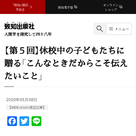
『致知』購読
オンライン
致知電子版
手続き
ショップ
メニュー
人間学を探究して四十八年
【第５回】休校中の子どもたちに
贈る「こんなときだからこそ伝え
たいこと」
2020年05月08日
【WEB chichi 限定記事】
F
T
Li
a
w
n