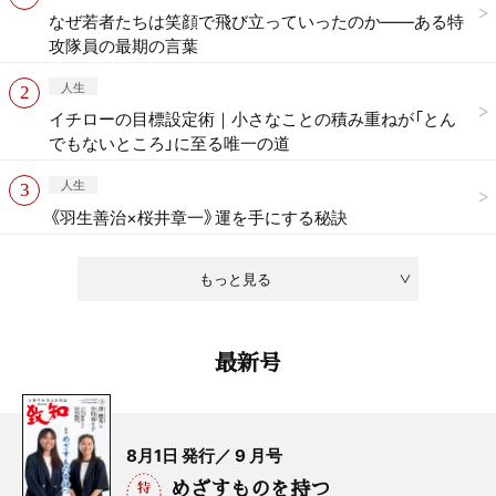
なぜ若者たちは笑顔で飛び立っていったのか——ある特
攻隊員の最期の言葉
人生
イチローの目標設定術｜小さなことの積み重ねが「とん
でもないところ」に至る唯一の道
人生
《羽生善治×桜井章一》運を手にする秘訣
もっと見る
最新号
8月1日 発行／ 9 月号
めざすものを持つ