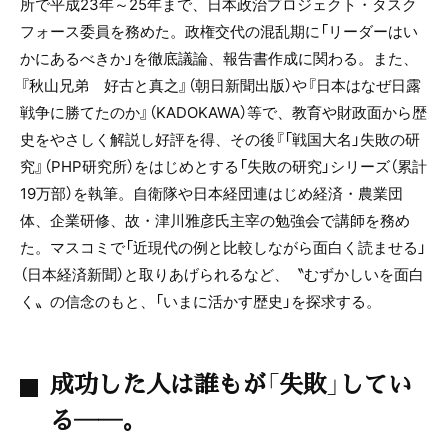
所で平成
23
年～
25
年まで、日本政治プロジェクト・タスク
フォース委員を務めた。政権交代の混乱期に「リーダーはい
かにあるべきか」を徹底議論、報告書作成に関わる。また、
『秋山兄弟 好古と真之』（朝日新聞出版）や『日本はなぜ日露
戦争に勝てたのか』（
KADOKAWA
）等で、教育や財政面から歴
史をやさしく解説し好評を得、その後『「戦国大名」失敗の研
究』（
PHP
研究所）をはじめとする「失敗の研究」シリーズ（累計
19
万部）を執筆。自衛隊や日本経団連はじめ経済・農業団
体、企業研修、故・津川雅彦氏主宰の勉強会で講師を務め
た。マスコミで「近現代の例と比較しながら面白く読ませる」
（日本経済新聞）と取りあげられるなど、〝むずかしいを面白
く〟の信念のもと、「いまに活かす歴史」を探求する。
成功した人は誰もが「失敗」してい
る――。