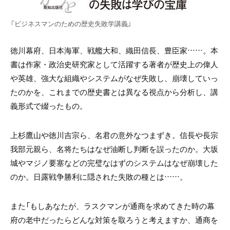
『ビジネスマンのための歴史失敗学講義』
徳川幕府、日本海軍、戦艦大和、織田信長、豊臣家……。
本
書は作家・政治史研究家として活躍する著者が
歴史上の偉人
や英雄、強大な組織やシステムがなぜ失敗し、
崩壊していっ
たのかを、これまでの歴史書とは
異なる視点から分析し、講
義形式で綴ったもの。
上杉鷹山や徳川吉宗ら、名君の意外なつまずき。
信長や長宗
我部元親ら、名将たちはなぜ
油断し判断を誤ったのか。
大坂
城やマジノ要塞などの完璧なはずの
システムはなぜ崩壊した
のか。
日露戦争勝利に隠された失敗の種とは……。
また「もしあなたが、ラスクマンが通商を
求めてきた時の幕
府の老中だったらどんな対策を
取ろうと考えますか、通商を