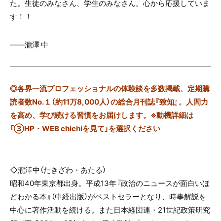
た。生徒のみなさん、学生のみなさん。心から応援していま
す！！
――瀧澤 中
◎
各界一流プロフェッショナルの体験談を多数掲載、定期購
読者数No.１（約11万8,000人）の総合月刊誌『致知』。人間力
を高め、学び続ける習慣をお届けします。※動機詳細は
「③HP・WEB chichiを見て」を選択ください
◇瀧澤中（たきざわ・あたる）
昭和
40
年東京都出身。平成
13
年『政治のニュースが面白いほ
どわかる本』（中経出版）がベストセラーとなり、時事解説を
中心に著作活動を続ける。また日本経団連・
21
世紀政策研究