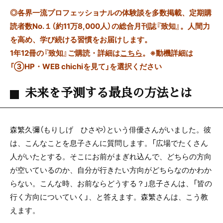
◎
各界一流プロフェッショナルの体験談を多数掲載、定期購
読者数No.１（約11万8,000人）の総合月刊誌『致知』。人間力
を高め、学び続ける習慣をお届けします。
1年12冊の『致知』ご購読・詳細は
こちら
。
※動機詳細は
「③HP・WEB chichiを見て」を選択ください
未来を予測する最良の方法とは
森繁久彌（もりしげ ひさや）という俳優さんがいました。彼
は、こんなことを息子さんに質問します。「広場でたくさん
人がいたとする。そこにお前がまぎれ込んで、どちらの方向
が空いているのか、自分が行きたい方向がどちらなのかわか
らない。こんな時、お前ならどうする？」息子さんは、「皆の
行く方向についていく」、と答えます。森繁さんは、こう教
えます。