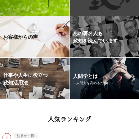
あの著名人も
お客様からの声
致知を読んでいます
仕事や人生に役立つ
人間学とは
致知活用法
～人間力を高めるために～
人気ランキング
注目の一冊