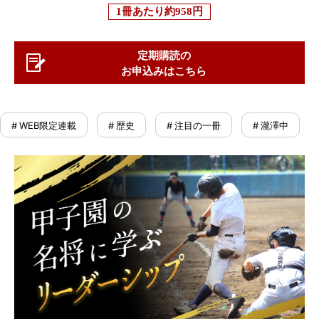
1冊あたり
約958円
定期購読の
お申込みはこちら
# WEB限定連載
# 歴史
# 注目の一冊
# 瀧澤中